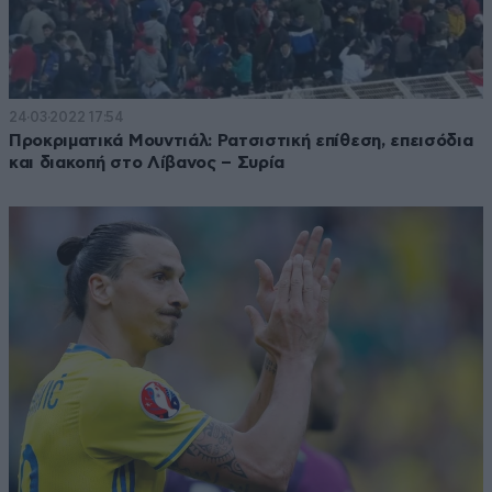
24·03·2022 17:54
Προκριματικά Μουντιάλ: Ρατσιστική επίθεση, επεισόδια
και διακοπή στο Λίβανος – Συρία