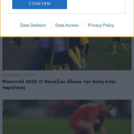
CONFIRM
Data Deletion
Data Access
Privacy Policy
25·03·2022 00:40
Μουντιάλ 2022: Ο Κουέιζον έδωσε την λύση στην
παράταση