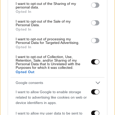
01·06·2022 23:42
not limited to your visit or usage behaviour. You may click to
I want to opt-out of the Sharing of my
Προκριματικά Μουντιάλ 2022: Πιο κοντά στο Κατάρ η
personal data.
grant or deny consent to Google and its third-party tags to
Ουκρανία μετά τη νίκη στη Σκωτία – Δείτε τα γκολ
Opted In
use your data for below specified purposes in below Google
consent section.
I want to opt-out of the Sale of my
Personal Data.
Opted In
I want to opt-out of processing my
Personal Data for Targeted Advertising.
Opted In
I want to opt-out of Collection, Use,
Retention, Sale, and/or Sharing of my
Personal Data that Is Unrelated with the
Purposes for which it was collected.
Opted Out
Google consents
I want to allow Google to enable storage
related to advertising like cookies on web or
30·03·2022 18:19
device identifiers in apps.
Τραγωδία στο Νιγηρία – Γκάνα: Νεκρός ο γιατρός του
αγώνα μετά την εισβολή των οπαδών
I want to allow my user data to be sent to