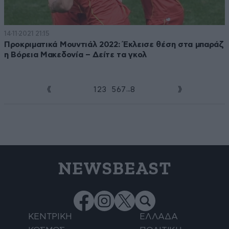
14·11·2021 21:15
Προκριματικά Μουντιάλ 2022: Έκλεισε θέση στα μπαράζ
η Βόρεια Μακεδονία – Δείτε τα γκολ
...
1
2
3
4
5
6
7
8
NEWSBEAST
ΚΕΝΤΡΙΚΗ
ΕΛΛΑΔΑ