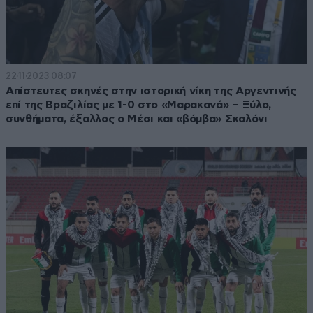
22·11·2023 08:07
Απίστευτες σκηνές στην ιστορική νίκη της Αργεντινής
επί της Βραζιλίας με 1-0 στο «Μαρακανά» – Ξύλο,
συνθήματα, έξαλλος ο Μέσι και «βόμβα» Σκαλόνι