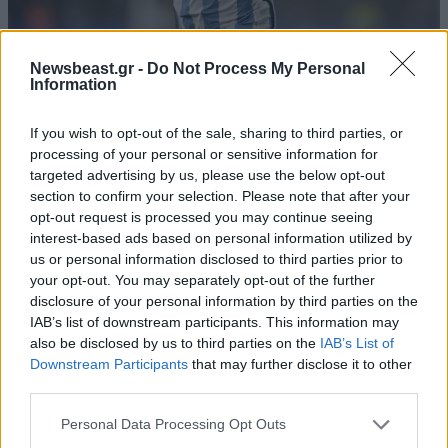
Newsbeast.gr -
Do Not Process My Personal
08·09·2023 05:30
Information
Προκριματικά Μουντιάλ 2026: «Sniper» ξανά ο Λιονέλ
Μέσι και η Αργεντινή νίκησε με 1-0 τον Ισημερινό
If you wish to opt-out of the sale, sharing to third parties, or
processing of your personal or sensitive information for
targeted advertising by us, please use the below opt-out
section to confirm your selection. Please note that after your
opt-out request is processed you may continue seeing
interest-based ads based on personal information utilized by
us or personal information disclosed to third parties prior to
your opt-out. You may separately opt-out of the further
disclosure of your personal information by third parties on the
IAB’s list of downstream participants. This information may
also be disclosed by us to third parties on the
IAB’s List of
Downstream Participants
that may further disclose it to other
third parties.
Please note that this website/app uses one or more Google
Personal Data Processing Opt Outs
services and may gather and store information including but