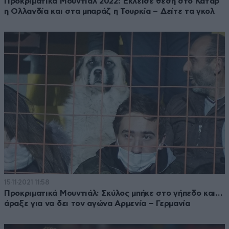
Προκριματικά Μουντιάλ 2022: Έκλεισε θέση στο Κατάρ
η Ολλανδία και στα μπαράζ η Τουρκία – Δείτε τα γκολ
15·11·2021 11:58
Προκριματικά Μουντιάλ: Σκύλος μπήκε στο γήπεδο και…
άραξε για να δει τον αγώνα Αρμενία – Γερμανία