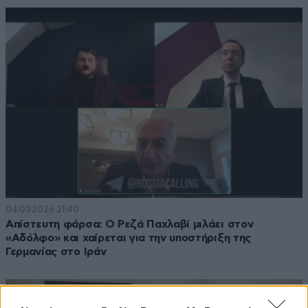
04·03·2026 21:40
Απίστευτη φάρσα: Ο Ρεζά Παχλαβί μιλάει στον
«Αδόλφο» και χαίρεται για την υποστήριξη της
Γερμανίας στο Ιράν