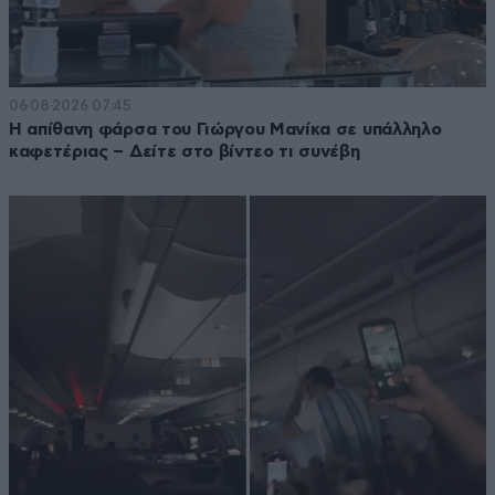
06·08·2026 07:45
Η απίθανη φάρσα του Γιώργου Μανίκα σε υπάλληλο
καφετέριας – Δείτε στο βίντεο τι συνέβη