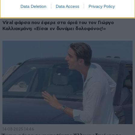
Data Deletion
Data Access
Privacy Policy
17·09·2025 20:20
Viral φάρσα που έφερε στα όριά του τον Γιώργο
Καλλιακμάνη: «Είσαι εν δυνάμει δολοφόνος!»
14·08·2025 14:46