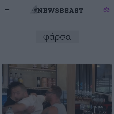
φάρσα