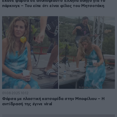
Έκανε φάρσα σε ανυποψίαστο Έλληνα οδηγό για το
πάρκινγκ – Του είπε ότι είναι φίλος του Μητσοτάκη
01·08·2025 10:12
Φάρσα με πλαστική κατσαρίδα στην Μποφίλιου – Η
αντίδρασή της έγινε viral