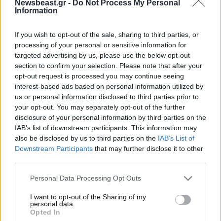
Newsbeast.gr -
Do Not Process My Personal
Information
If you wish to opt-out of the sale, sharing to third parties, or
processing of your personal or sensitive information for
targeted advertising by us, please use the below opt-out
section to confirm your selection. Please note that after your
opt-out request is processed you may continue seeing
interest-based ads based on personal information utilized by
us or personal information disclosed to third parties prior to
your opt-out. You may separately opt-out of the further
disclosure of your personal information by third parties on the
03·03·2026 09:30
IAB’s list of downstream participants. This information may
Anatoly: Τι δείχνουν οι φάρσες του διάσημου YouTuber
also be disclosed by us to third parties on the
IAB’s List of
για την ψυχολογία του γέλιου
Downstream Participants
that may further disclose it to other
third parties.
Please note that this website/app uses one or more Google
Personal Data Processing Opt Outs
services and may gather and store information including but
not limited to your visit or usage behaviour. You may click to
I want to opt-out of the Sharing of my
personal data.
grant or deny consent to Google and its third-party tags to
Opted In
use your data for below specified purposes in below Google