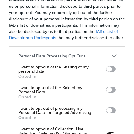
interest-based ads based on personal information utilized by
us or personal information disclosed to third parties prior to
your opt-out. You may separately opt-out of the further
disclosure of your personal information by third parties on the
IAB’s list of downstream participants. This information may
also be disclosed by us to third parties on the
IAB’s List of
Downstream Participants
that may further disclose it to other
third parties.
Please note that this website/app uses one or more Google
Personal Data Processing Opt Outs
services and may gather and store information including but
not limited to your visit or usage behaviour. You may click to
I want to opt-out of the Sharing of my
personal data.
grant or deny consent to Google and its third-party tags to
Opted In
use your data for below specified purposes in below Google
17·11·2025 15:45
consent section.
I want to opt-out of the Sale of my
Ημέρα δράσης για την έμφυλη βία: Θεσμοί, ειδικοί και
Personal Data.
οικογένειες θυμάτων ενώνουν φωνές στην Αθήνα
Opted In
I want to opt-out of processing my
Personal Data for Targeted Advertising.
Opted In
I want to opt-out of Collection, Use,
Retention, Sale, and/or Sharing of my