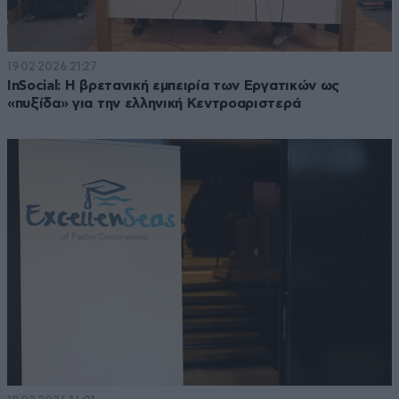
19·02·2026 21:27
InSocial: Η βρετανική εμπειρία των Εργατικών ως
«πυξίδα» για την ελληνική Κεντροαριστερά