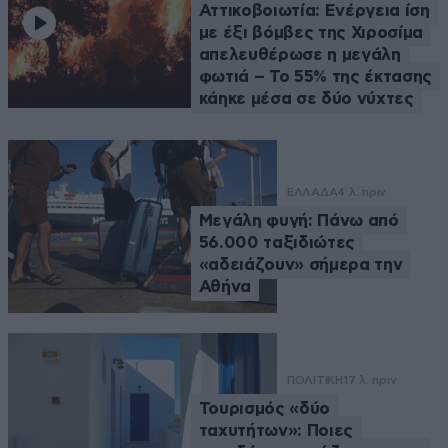
Αττικοβοιωτία: Ενέργεια ίση
με έξι βόμβες της Χιροσίμα
απελευθέρωσε η μεγάλη
φωτιά – Το 55% της έκτασης
κάηκε μέσα σε δύο νύχτες
ΕΛΛΑΔΑ
4 λ. πριν
Μεγάλη φυγή: Πάνω από
56.000 ταξιδιώτες
«αδειάζουν» σήμερα την
Αθήνα
ΠΟΛΙΤΙΚΗ
17 λ. πριν
Τουρισμός «δύο
ταχυτήτων»: Ποιες