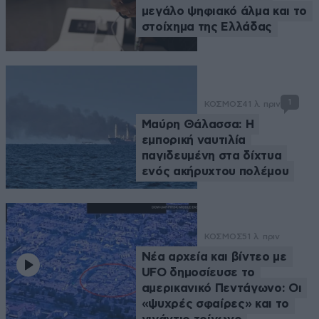
μεγάλο ψηφιακό άλμα και το
στοίχημα της Ελλάδας
1
ΚΟΣΜΟΣ
41 λ. πριν
Μαύρη Θάλασσα: Η
εμπορική ναυτιλία
παγιδευμένη στα δίχτυα
ενός ακήρυχτου πολέμου
ΚΟΣΜΟΣ
51 λ. πριν
Νέα αρχεία και βίντεο με
UFO δημοσίευσε το
αμερικανικό Πεντάγωνο: Οι
«ψυχρές σφαίρες» και το