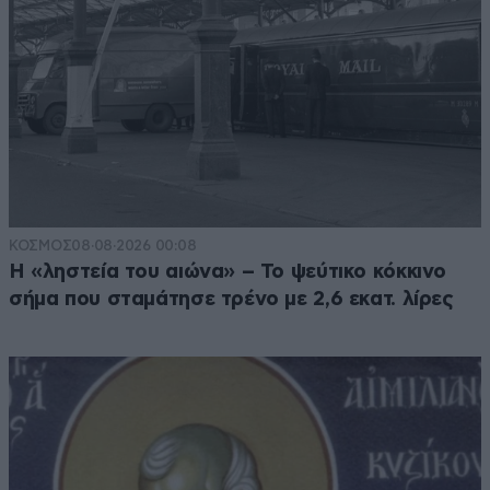
ΚΟΣΜΟΣ
08·08·2026 00:08
Η «ληστεία του αιώνα» – Το ψεύτικο κόκκινο
σήμα που σταμάτησε τρένο με 2,6 εκατ. λίρες