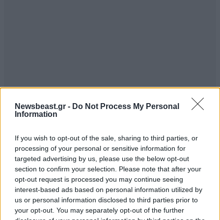
Newsbeast.gr -
Do Not Process My Personal
Information
Gr-fr
11·06·2026 12:54
If you wish to opt-out of the sale, sharing to third parties, or
Γιατί δε λέτε ξεκάθαρα ότι ήταν τσιγγάνος-
processing of your personal or sensitive information for
γυφτορομα; Ο οικισμός τσαιρια είναι καταυλισμός
targeted advertising by us, please use the below opt-out
γυφτων τι εννοείτε
section to confirm your selection. Please note that after your
opt-out request is processed you may continue seeing
Απαντήστε
0
0
interest-based ads based on personal information utilized by
us or personal information disclosed to third parties prior to
your opt-out. You may separately opt-out of the further