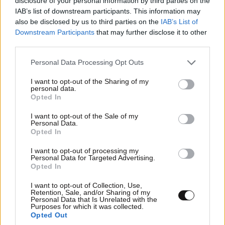
disclosure of your personal information by third parties on the
IAB’s list of downstream participants. This information may
Tsaftsouftsaf
11·06·2026 12:30
also be disclosed by us to third parties on the
IAB’s List of
Downstream Participants
that may further disclose it to other
Έβλεπα κάτι βίντεο με γύφτους. Λέτε???
third parties.
Απαντήστε
0
0
Please note that this website/app uses one or more Google
Personal Data Processing Opt Outs
services and may gather and store information including but
not limited to your visit or usage behaviour. You may click to
I want to opt-out of the Sharing of my
personal data.
grant or deny consent to Google and its third-party tags to
Opted In
use your data for below specified purposes in below Google
TRENDING
consent section.
I want to opt-out of the Sale of my
Personal Data.
Opted In
I want to opt-out of processing my
Personal Data for Targeted Advertising.
Opted In
I want to opt-out of Collection, Use,
Retention, Sale, and/or Sharing of my
Personal Data that Is Unrelated with the
Purposes for which it was collected.
Opted Out