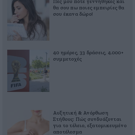
Πες μου πότε γεννήθηκες και
θα σου πω ποιες εμπειρίες θα
σου έκανα δώρο!
40 ημέρες, 33 δράσεις, 4.000+
συμμετοχές
Αυξητική & Ανόρθωση
Στήθους: Πώς συνδυάζονται
για το τέλειο, εξατομικευμένο
αποτέλεσμα