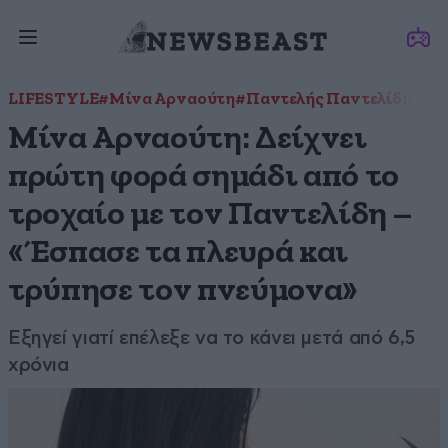
LIFESTYLE
#Μίνα Αρναούτη
#Παντελής Παντελίδης
#τ
Μίνα Αρναούτη: Δείχνει
πρώτη φορά σημάδι από το
τροχαίο με τον Παντελίδη –
«Έσπασε τα πλευρά και
τρύπησε τον πνεύμονα»
Εξηγεί γιατί επέλεξε να το κάνει μετά από 6,5
χρόνια