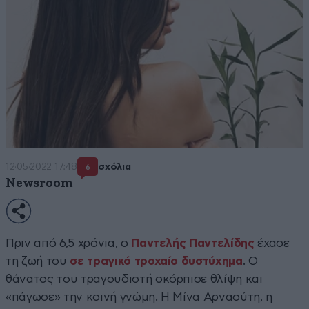
12·05·2022 17:48
σχόλια
6
Newsroom
Πριν από 6,5 χρόνια, ο
Παντελής Παντελίδης
έχασε
τη ζωή του
σε τραγικό τροχαίο δυστύχημα
. Ο
θάνατος του τραγουδιστή σκόρπισε θλίψη και
«πάγωσε» την κοινή γνώμη. Η Μίνα Αρναούτη, η