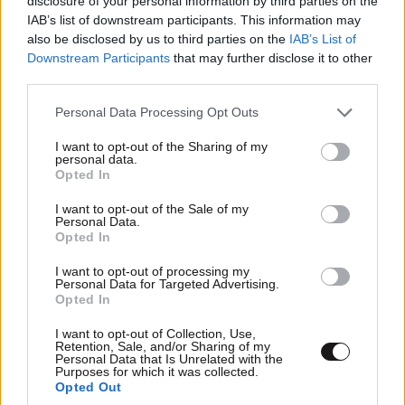
disclosure of your personal information by third parties on the
IAB’s list of downstream participants. This information may
also be disclosed by us to third parties on the
IAB’s List of
Downstream Participants
that may further disclose it to other
third parties.
Περικλής Κονδυλάτος: Οι πρώτες φωτογραφίες
Please note that this website/app uses one or more Google
Personal Data Processing Opt Outs
services and may gather and store information including but
με τη σύντροφό του Ελίνα από τις διακοπές
not limited to your visit or usage behaviour. You may click to
I want to opt-out of the Sharing of my
τους
personal data.
grant or deny consent to Google and its third-party tags to
Opted In
use your data for below specified purposes in below Google
consent section.
I want to opt-out of the Sale of my
Personal Data.
Opted In
Ακολουθήστε το
NEWSBEAST
στο
Google News
I want to opt-out of processing my
Personal Data for Targeted Advertising.
και μάθετε πρώτοι όλες τις ειδήσεις
Opted In
I want to opt-out of Collection, Use,
Retention, Sale, and/or Sharing of my
Personal Data that Is Unrelated with the
Purposes for which it was collected.
Opted Out