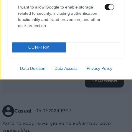
I want to allow Google to enable storage
related to security, including authentication
functionality and fraud prevention, and other
user protection.
CONFIRM
Xαρακτήρες: 0/1000
Διαβάστε και ακολουθήστε τους κανόνες σχολιασμού
Data Deletion
Data Access
Privacy Policy
ΠΡΟΣΘΗΚΗ
Casual.
05·07·2024 19:27
Αυτό το κορμί είναι για να το καλύπτουν μόνο
γαρύφαλλα.