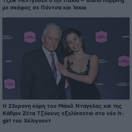
Τζέικ Μέντγουελ στην Ιταλία – Island hopping
με σκάφος σε Πόντσα και Ίσκια
Η 23χρονη κόρη τoυ Μάικλ Ντάγκλας και της
Κάθριν Ζέτα Τζόουνς εξελίσσεται στο νέο it-
girl του Χόλιγουντ