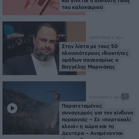
και γίνεται η απόλυτη τάση
του καλοκαιριού
ΑΘΛΗΤΙΚΑ
5 λ. πριν
Στην λίστα με τους 50
πλουσιότερους ιδιοκτήτες
ομάδων παγκοσμίως ο
Βαγγέλης Μαρινάκης
1
ΕΛΛΑΔΑ
13 λ. πριν
Παρατεταμένος
συναγερμός για τον κίνδυνο
πυρκαγιάς – Σε «πορτοκαλί
κλοιό» η χώρα και τη
Δευτέρα – Αναμένονται