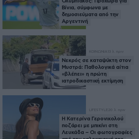
Ολυμπιακός: Προχωρά για
Βίνια, σύμφωνα με
δημοσιεύματα από την
Αργεντινή
ΚΟΙΝΩΝΙΑ
13 λ. πριν
Νεκρός σε καταψύκτη στον
Μυστρά: Παθολογικά αίτια
«βλέπει» η πρώτη
ιατροδικαστική εκτίμηση
LIFESTYLE
20 λ. πριν
Η Κατερίνα Γερονικολού
ποζάρει με μπικίνι στη
Λευκάδα – Οι φωτογραφίες