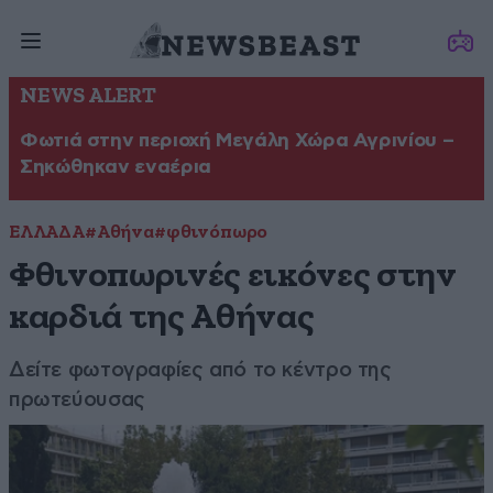
NEWS ALERT
Φωτιά στην περιοχή Μεγάλη Χώρα Αγρινίου –
Σηκώθηκαν εναέρια
ΕΛΛΑΔΑ
#Αθήνα
#φθινόπωρο
Φθινοπωρινές εικόνες στην
καρδιά της Αθήνας
Δείτε φωτογραφίες από το κέντρο της
πρωτεύουσας