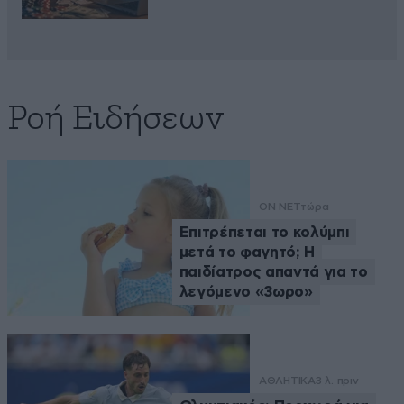
Ροή Ειδήσεων
ON NET
τώρα
Επιτρέπεται το κολύμπι
μετά το φαγητό; Η
παιδίατρος απαντά για το
λεγόμενο «3ωρο»
ΑΘΛΗΤΙΚΑ
3 λ. πριν