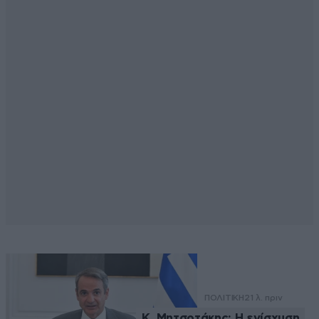
ΠΟΛΙΤΙΚΗ
21 λ. πριν
Κ. Μητσοτάκης: Η ενίσχυση