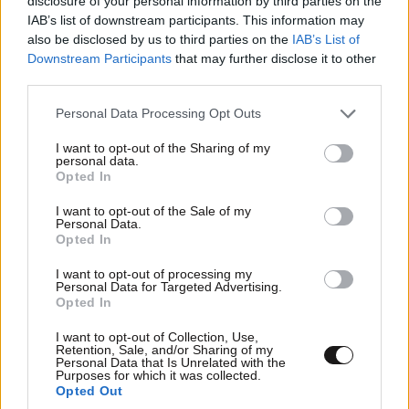
disclosure of your personal information by third parties on the
IAB’s list of downstream participants. This information may
also be disclosed by us to third parties on the
IAB’s List of
Downstream Participants
that may further disclose it to other
third parties.
Please note that this website/app uses one or more Google
Personal Data Processing Opt Outs
services and may gather and store information including but
not limited to your visit or usage behaviour. You may click to
I want to opt-out of the Sharing of my
personal data.
grant or deny consent to Google and its third-party tags to
Opted In
use your data for below specified purposes in below Google
consent section.
I want to opt-out of the Sale of my
Personal Data.
Opted In
ΕΛΛΑΔΑ
06·08·2026 00:09
Σαν σήμερα 6 Αυγούστου: Πεθαίνει η Ρίτα
I want to opt-out of processing my
Σακελλαρίου, η λαϊκή ντίβα που έκανε τη ζωή
Personal Data for Targeted Advertising.
Opted In
της τραγούδι
I want to opt-out of Collection, Use,
Retention, Sale, and/or Sharing of my
Personal Data that Is Unrelated with the
Purposes for which it was collected.
Opted Out