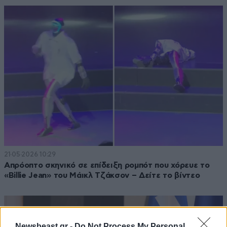
21·05·2026 10:29
Απρόοπτο σκηνικό σε επίδειξη ρομπότ που χόρευε το
«Billie Jean» του Μάικλ Τζάκσον – Δείτε το βίντεο
Newsbeast.gr -
Do Not Process My Personal