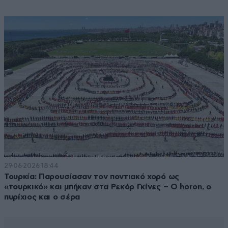
29·06·2026 18:44
Τουρκία: Παρουσίασαν τον ποντιακό χορό ως
«τουρκικό» και μπήκαν στα Ρεκόρ Γκίνες – O horon, ο
πυρίχιος και ο σέρα