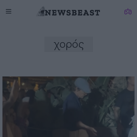
χορός