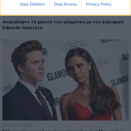
Data Deletion
Data Access
Privacy Policy
07·02·2026 08:00
Ανακαλύψτε τη μαγεία του φλαμένκο με τον κορυφαίο
Eduardo Guerrero
23·01·2026 10:03