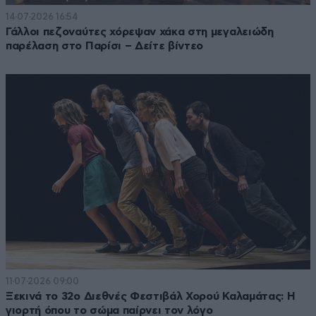
14·07·2026 16:54
Γάλλοι πεζοναύτες χόρεψαν χάκα στη μεγαλειώδη
παρέλαση στο Παρίσι – Δείτε βίντεο
11·07·2026 09:00
Ξεκινά το 32ο Διεθνές Φεστιβάλ Χορού Καλαμάτας: Η
γιορτή όπου το σώμα παίρνει τον λόγο