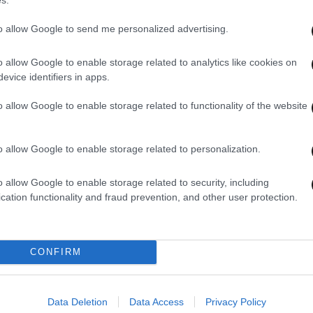
to allow Google to send me personalized advertising.
o allow Google to enable storage related to analytics like cookies on
02·05·2025 20:10
13·04·
evice identifiers in apps.
Διαδηλώσεις και γενική απεργία στα
Τουρ
Κατεχόμενα κατά της υιοθέτησης του
Μάντ
o allow Google to enable storage related to functionality of the website
μέτρου της χρήσης μαντίλας σε
λογό
γο
δημόσια λύκεια
ενσω
o allow Google to enable storage related to personalization.
o allow Google to enable storage related to security, including
cation functionality and fraud prevention, and other user protection.
CONFIRM
Data Deletion
Data Access
Privacy Policy