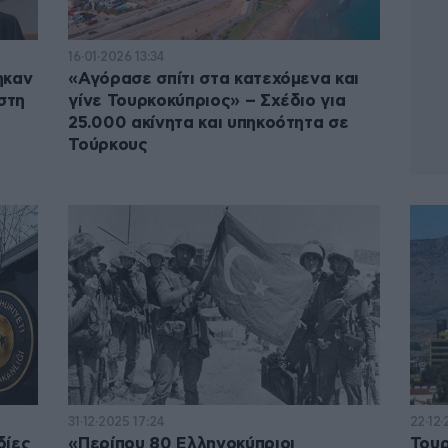
16·01·2026 13:34
ηκαν
«Αγόρασε σπίτι στα κατεχόμενα και
στη
γίνε Τουρκοκύπριος» – Σχέδιο για
25.000 ακίνητα και υπηκοότητα σε
Τούρκους
31·12·2025 17:24
22·12·
δίες
«Περίπου 80 Ελληνοκύπριοι
Του