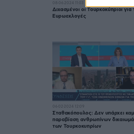
08·06·2024 11:03
Διχασμένοι οι Τουρκοκύπριοι για 
Ευρωεκλογές
06·02·2024 12:09
Σταθακόπουλος: Δεν υπάρχει καμ
παραβίαση ανθρωπίνων δικαιωμ
των Τουρκοκυπρίων