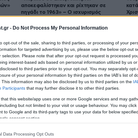
ιών»
αποκεφαλίστηκαν και ρίχτηκαν σε
κατά
πηγάδι το 1963» – Ο ισχυρισμός
Χρισ
Τουρκοκύπριου δημοσιογράφου
εθν
.gr -
Do Not Process My Personal Information
to opt-out of the sale, sharing to third parties, or processing of your per
formation for targeted advertising by us, please use the below opt-out s
r selection. Please note that after your opt-out request is processed y
eing interest-based ads based on personal information utilized by us or
disclosed to third parties prior to your opt-out. You may separately opt-
losure of your personal information by third parties on the IAB’s list of
. This information may also be disclosed by us to third parties on the
IA
Participants
that may further disclose it to other third parties.
20·07·2025 17:55
20·07
 that this website/app uses one or more Google services and may gath
Κύπρος: Οι 5 Ελληνοκύπριοι
Συνε
including but not limited to your visit or usage behaviour. You may click 
 to Google and its third-party tags to use your data for below specifi
συνελήφθησαν από το ψευδοκράτος
Ελλη
ogle consent section.
ν
γιατί είχαν τίτλους ιδιοκτησίας των…
Τρίκ
σπιτιών τους
Δημο
l Data Processing Opt Outs