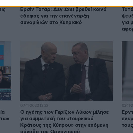
05·04·2024 23:04
11·03·
τις
Ερσίν Τατάρ: Δεν έχει βρεθεί κοινό
Τατά
έδαφος για την επανέναρξη
ψευδ
συνομιλιών στο Κυπριακό
για 
αφορ
07·11·2023 13:32
03·11·
ία
Ο ηγέτης των Γκρίζων Λύκων μίλησε
Ερντ
άτων
για συμμετοχή του «Τουρκικού
ενερ
Κράτους της Κύπρου» στην επόμενη
τους
σύνοδο του Οργανισμού