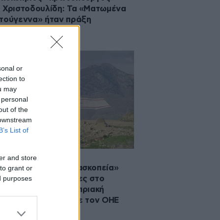
 Χριστοδουλίδη: Τα «Ματωμένα
τούγεννα» ήταν πράξη
οκάθαρσης
sonal or
ection to
ou may
 personal
out of the
 downstream
B’s List of
·2025 14:26
er and store
λήφθησαν για «κατασκοπεία»
to grant or
ed purposes
νοκύπριοι πρόσφυγες στο
ωμο – Ενήμερη η Κυπριακή
κρατία, σε επαφή με τον ΟΗΕ