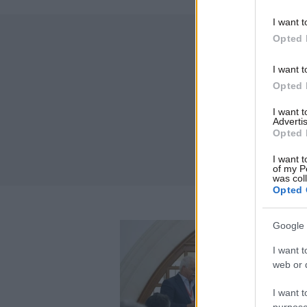
I want t
Opted 
I want t
Opted 
I want 
Advertis
Opted 
I want t
of my P
was col
Opted 
Google 
I want t
web or d
I want t
purpose