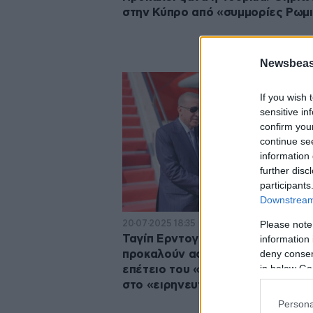
στην Κύπρο από «συμμορίες Ρωμ
Newsbeast
If you wish 
sensitive in
confirm you
continue se
information 
further disc
participants
Downstream 
20·07·2025 18:35
Please note
Ταγίπ Ερντογάν και Άγκυρα
information 
deny consent
προκαλούν ασύστολα στην 51η
in below Go
επέτειο του «Αττίλα» – Επιμένου
στο «ειρηνευτική επιχείρηση»
Persona