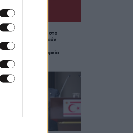
2025 19:22
κοκύπριοι φοιτητές στο
σεστερ χρησιμοποιούν
τυπο με την Κύπρο
ματωμένη στην Τουρκία