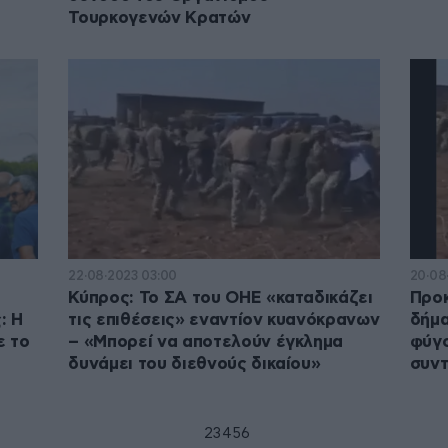
Τουρκογενών Κρατών
22·08·2023 03:00
20·08
Κύπρος: Το ΣΑ του ΟΗΕ «καταδικάζει
Προκ
: Η
τις επιθέσεις» εναντίον κυανόκρανων
δήμα
ε το
– «Μπορεί να αποτελούν έγκλημα
φύγο
δυνάμει του διεθνούς δικαίου»
συν
1
2
3
4
5
6