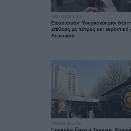
01·04·2026 23:55
Ερχιουρμάν: Τουρκοκύπριοι δέχτ
επίθεση με πέτρες και εκρηκτικά 
Λευκωσία
08·01·2026 20:37
Προκαλεί ξανά η Τουρκία: Θηριω