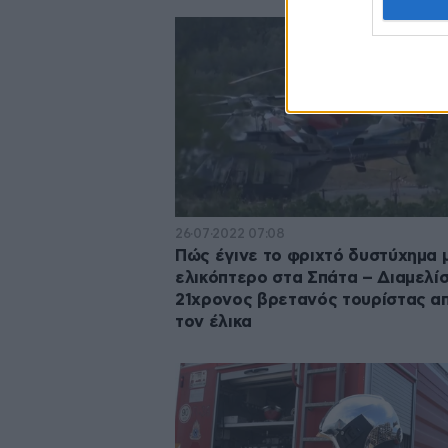
26·07·2022 07:08
Πώς έγινε το φριχτό δυστύχημα 
ελικόπτερο στα Σπάτα – Διαμελί
21χρονος βρετανός τουρίστας α
τον έλικα