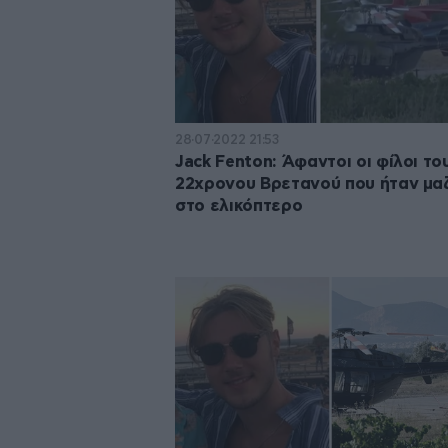
28·07·2022 21:53
Jack Fenton: Άφαντοι οι φίλοι το
22χρονου Βρετανού που ήταν μα
στο ελικόπτερο