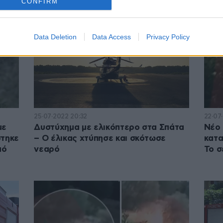
CONFIRM
Data Deletion
Data Access
Privacy Policy
25·07·2022 20:32
22·07
με
Δυστύχημα με ελικόπτερο στα Σπάτα
Νέο 
στηκε
– Ο έλικας χτύπησε και σκότωσε
κατα
πό
νεαρό
Το σ