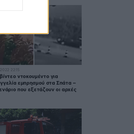
·2022 22:15
βίντεο ντοκουμέντο για
γγελία εμπρησμού στα Σπάτα –
ενάριο που εξετάζουν οι αρχές