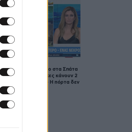
·2022 07:48
ύχημα με ελικόπτερο στα Σπάτα
λλιακμάνης: «Οι έλικες κάνουν 2
ά να σταματήσουν – Η πόρτα δεν
 ασφάλεια»