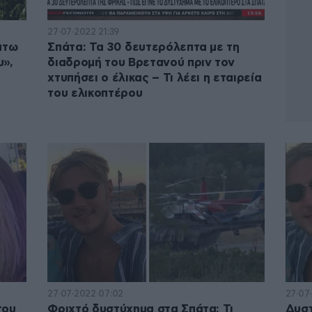
27·07·2022 21:39
άτω
Σπάτα: Τα 30 δευτερόλεπτα με τη
υ»,
διαδρομή του Βρετανού πριν τον
χτυπήσει ο έλικας – Τι λέει η εταιρεία
του ελικοπτέρου
27·07·2022 07:02
27·07
του
Φριχτό δυστύχημα στα Σπάτα: Τι
Δυστ