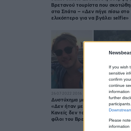
Βρετανού τουρίστα που σκοτώθη
στα Σπάτα – «Δεν πήγε πίσω στο
ελικόπτερο για να βγάλει selfie»
Newsbeast
If you wish 
sensitive in
confirm you
continue se
information 
26·07·2022 20:16
further disc
Δυστύχημα με ελικόπτερο στα Σπ
participants
«Δεν ήταν με το κινητό στο χέρι 
Downstream 
Κανείς δεν τον σταμάτησε», λέν
φίλοι του Βρετανού
Please note
information 