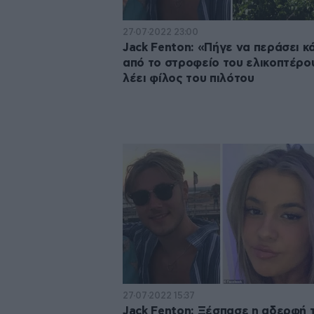
27·07·2022 23:00
Jack Fenton: «Πήγε να περάσει κ
από το στροφείο του ελικοπτέρο
λέει φίλος του πιλότου
27·07·2022 15:37
Jack Fenton: Ξέσπασε η αδερφή 