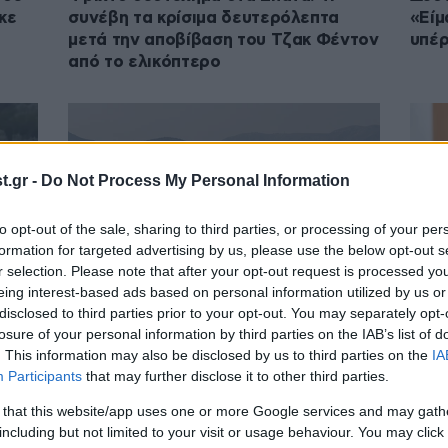
κε
συνέβη τα κρίσιμα δευτερόλεπτα
«Είμ
μετά την αποβίβαση του Τζακ Φέντον
υπέρ
από το ελικόπτερο
.gr -
Do Not Process My Personal Information
to opt-out of the sale, sharing to third parties, or processing of your per
formation for targeted advertising by us, please use the below opt-out s
r selection. Please note that after your opt-out request is processed y
eing interest-based ads based on personal information utilized by us or
disclosed to third parties prior to your opt-out. You may separately opt-
26·07
Updated
losure of your personal information by third parties on the IAB’s list of
άτα:
Οικο
. This information may also be disclosed by us to third parties on the
IA
–
αντι
Participants
that may further disclose it to other third parties.
ε
κατα
26·07·2022 15:52
όφε
 that this website/app uses one or more Google services and may gath
including but not limited to your visit or usage behaviour. You may click 