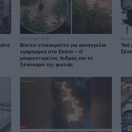
21·07·2022 19:36
04·06
πάτα
Βίντεο ντοκουμέντο για καταγγελία
Υπό 
εμπρησμού στα Σπάτα – Ο
ξέσπ
μαυροντυμένος άνδρας και το
ξέσπασμα της φωτιάς