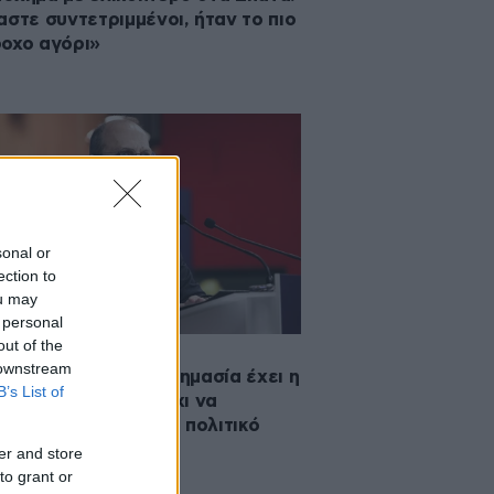
αστε συντετριμμένοι, ήταν το πιο
οχο αγόρι»
sonal or
ection to
ou may
 personal
out of the
·2022 13:57
 downstream
νόμου για φωτιές: Σημασία έχει η
B’s List of
μετώπισή τους και όχι να
στροφολογούμε για πολιτικό
λος
er and store
to grant or