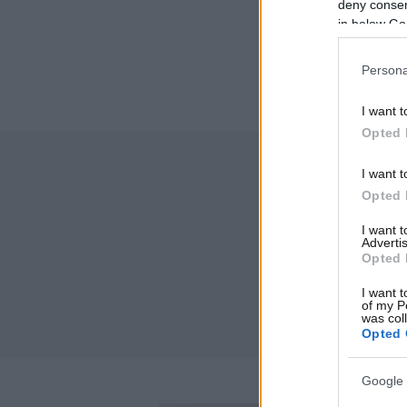
deny consent
in below Go
Persona
I want t
Opted 
I want t
Opted 
I want 
Advertis
Opted 
I want t
of my P
was col
Opted 
Google 