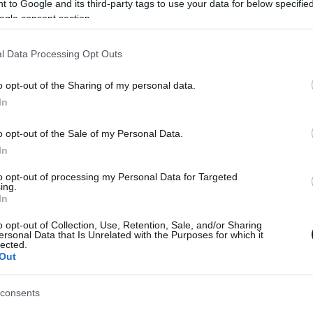
 to Google and its third-party tags to use your data for below specifi
ogle consent section.
Τραγωδία στα Σπάτα: Κατεπείγουσα
έρευνα διέταξε ο εισαγγελέας –
l Data Processing Opt Outs
Ελεύθεροι οι τρεις συλληφθέντες
o opt-out of the Sharing of my personal data.
In
o opt-out of the Sale of my Personal Data.
In
to opt-out of processing my Personal Data for Targeted
ing.
In
o opt-out of Collection, Use, Retention, Sale, and/or Sharing
ersonal Data that Is Unrelated with the Purposes for which it
lected.
Out
consents