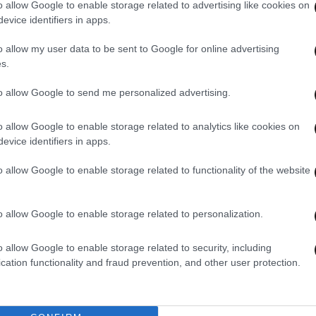
o allow Google to enable storage related to advertising like cookies on
evice identifiers in apps.
o allow my user data to be sent to Google for online advertising
s.
to allow Google to send me personalized advertising.
o allow Google to enable storage related to analytics like cookies on
evice identifiers in apps.
26·07
Updated
 με
Δυστ
o allow Google to enable storage related to functionality of the website
ε
– Κα
λεπτ
26·07·2022 11:16
έχει
o allow Google to enable storage related to personalization.
o allow Google to enable storage related to security, including
cation functionality and fraud prevention, and other user protection.
Φριχτό δυστύχημα με ελικόπτερο στα
Σπάτα: Συνελήφθησαν ο πιλότος και
δύο τεχνικοί εδάφους