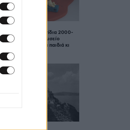
·2025 09:00
δικές Χαρές & Παιχνίδια 2000-
»: Η έκθεση στο Μουσείο
άκη που θα μαγέψει παιδιά κι
ικες
·2025 09:00