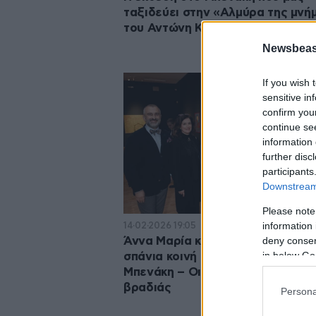
ταξιδεύει στην «Αλμύρα της μνή
του Αντώνη Καστρινάκη
Newsbeast
If you wish 
sensitive in
confirm you
continue se
information 
further disc
participants
Downstream 
Please note
information 
14·02·2026 19:05
deny consent
Άννα Μαρία και Παύλος Ντε Γκρε
in below Go
σπάνια κοινή εμφάνιση στο Μουσ
Μπενάκη – Οι λεπτομέρειες της
βραδιάς
Persona