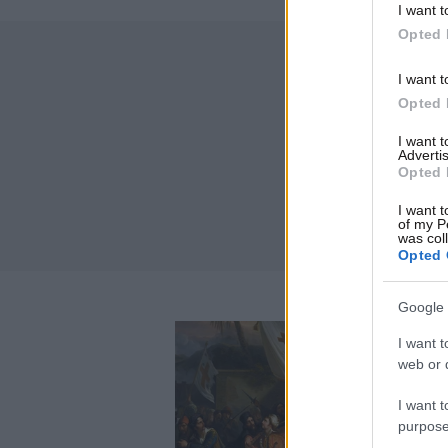
I want t
Opted 
I want t
Opted 
I want 
Advertis
Opted 
I want t
of my P
was col
Opted 
Google 
I want t
web or d
I want t
purpose