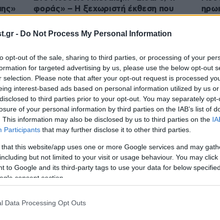
μης»
φοράς» – Η ξεχωριστή έκθεση που
ηρωι
αξίζει την προσοχή σας
τιμά
έκθ
.gr -
Do Not Process My Personal Information
to opt-out of the sale, sharing to third parties, or processing of your per
formation for targeted advertising by us, please use the below opt-out s
r selection. Please note that after your opt-out request is processed y
eing interest-based ads based on personal information utilized by us or
disclosed to third parties prior to your opt-out. You may separately opt-
losure of your personal information by third parties on the IAB’s list of
. This information may also be disclosed by us to third parties on the
IA
Participants
that may further disclose it to other third parties.
 that this website/app uses one or more Google services and may gath
including but not limited to your visit or usage behaviour. You may click 
12·02·2026 11:05
14·01
 to Google and its third-party tags to use your data for below specifi
ς: Η
«Αλέξης Ακριθάκης. Μια γραμμή
Μία 
ogle consent section.
είο
κύμα»: Το ζωγραφικό σύμπαν του
γλώσ
εμβληματικού καλλιτέχνη σάς
αξίζ
περιμένει στο Μπενάκη
l Data Processing Opt Outs