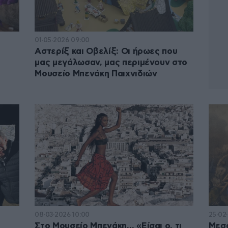
01·05·2026 09:00
Αστερίξ και Οβελίξ: Οι ήρωες που
μας μεγάλωσαν, μας περιμένουν στο
Μουσείο Μπενάκη Παιχνιδιών
08·03·2026 10:00
25·02
Στο Μουσείο Μπενάκη… «Είσαι ο, τι
Μεσο