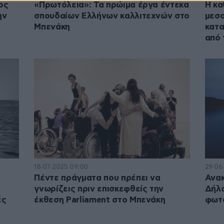
ος
«Πρωτόλεια»: Τα πρώιμα έργα έντεκα
Η κα
ην
σπουδαίων Ελλήνων καλλιτεχνών στο
μεσο
Μπενάκη
κατα
από 
18·07·2025 09:00
29·06
Πέντε πράγματα που πρέπει να
Ανακ
γνωρίζεις πριν επισκεφθείς την
Δήλο
ές
έκθεση Parliament στο Μπενάκη
φωτ