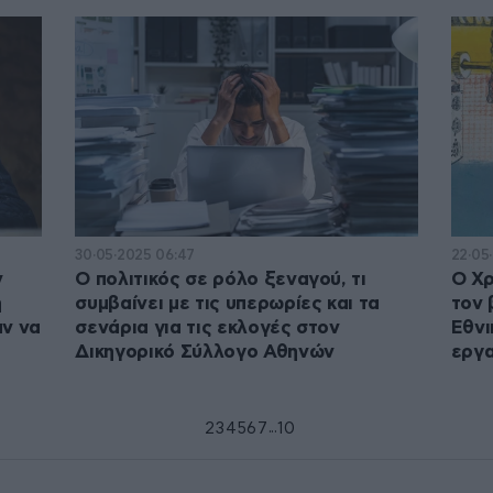
30·05·2025 06:47
22·05
ν
Ο πολιτικός σε ρόλο ξεναγού, τι
Ο Χρ
η
συμβαίνει με τις υπερωρίες και τα
τον 
αν να
σενάρια για τις εκλογές στον
Εθνι
Δικηγορικό Σύλλογο Αθηνών
εργα
...
1
2
3
4
5
6
7
10