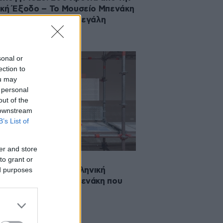
κή Έξοδο – Το Μουσείο Μπενάκη
 την επέτειο με μια μεγάλη
εση
sonal or
ection to
ou may
 personal
out of the
 downstream
B’s List of
er and store
to grant or
·2026 09:00
ed purposes
συζήτηση για την ελληνική
σα στο Μουσείο Μπενάκη που
ει την προσοχή σας