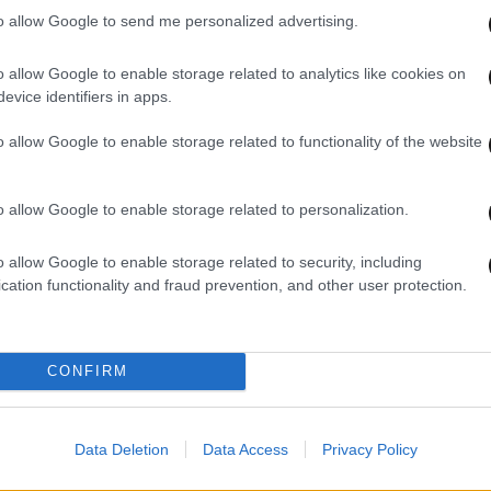
to allow Google to send me personalized advertising.
o allow Google to enable storage related to analytics like cookies on
evice identifiers in apps.
12·12·2025 09:00
05·11
ο
Χριστούγεννα στο Μουσείο Μπενάκη
«Παι
o allow Google to enable storage related to functionality of the website
με δράσεις για όλη την οικογένεια
2025
Μπεν
ενήλ
o allow Google to enable storage related to personalization.
o allow Google to enable storage related to security, including
cation functionality and fraud prevention, and other user protection.
CONFIRM
Data Deletion
Data Access
Privacy Policy
06·10·2025 10:16
05·08