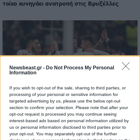
τοίχο κυνηγάει ανατροπή στις Βρυξέλλες
Newsbeast.gr -
Do Not Process My Personal
Information
If you wish to opt-out of the sale, sharing to third parties, or
processing of your personal or sensitive information for
targeted advertising by us, please use the below opt-out
section to confirm your selection. Please note that after your
Παναθηναϊκός: Η Μπεσίκτας… του στέλνει τη
opt-out request is processed you may continue seeing
interest-based ads based on personal information utilized by
Χράντες Κράλοβε στα προκριματικά του
us or personal information disclosed to third parties prior to
Europa Conference League
your opt-out. You may separately opt-out of the further