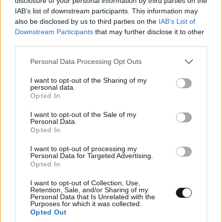
disclosure of your personal information by third parties on the
IAB’s list of downstream participants. This information may
also be disclosed by us to third parties on the
IAB’s List of
Downstream Participants
that may further disclose it to other
third parties.
Please note that this website/app uses one or more Google
Personal Data Processing Opt Outs
services and may gather and store information including but
not limited to your visit or usage behaviour. You may click to
I want to opt-out of the Sharing of my
personal data.
grant or deny consent to Google and its third-party tags to
Opted In
use your data for below specified purposes in below Google
consent section.
I want to opt-out of the Sale of my
Personal Data.
Opted In
I want to opt-out of processing my
Τζογάρει ο Νίστρουπ, άλλο Κοπεγχάγη κι άλλο
Personal Data for Targeted Advertising.
Παναθηναϊκός – Αδικεί Έλληνα άσο!
Opted In
I want to opt-out of Collection, Use,
Retention, Sale, and/or Sharing of my
Personal Data that Is Unrelated with the
Purposes for which it was collected.
Opted Out