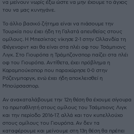
να μείνουν νωρίς έξω ώστε να μην έχουμε το άγχος
του να μας κυνηγάνε.
Το άλλο βασικό ζήτημα είναι να πιάσουμε την
Τουρκία που έχει ήδη τη Γαλατά απευθείας στους
ομίλους. Η Μπεσίκτας νίκησε 2-1 στην Ολλανδία τη
Φέγενορντ και θα είναι στα πλέι οφ του Τσάμπιονς
Λιγκ. Στο Γιουρόπα η Τράμπζονσπορ παίζει στα πλέι
οφ του Γιουρόπα. Αντίθετα, έχει πρόβλημα η
Καραμπούκσπορ που παραχώρησε 0-0 στην
Ρόζενμποργκ, ενώ έχει ήδη αποκλεισθεί η
Μπούρσασπορ.
Αν ανακαταλάβουμε την 12η θέση θα έχουμε σίγουρα
το πρωταθλητή στους ομίλους του Τσάμπιονς Λιγκ
και την περίοδο 2016-17, αλλά και τον κυπελλούχο
στους ομίλους του Γιουρόπα. Αν δεν τα
καταφέρουμε και μείνουμε στη 13η θέση θα πρέπει