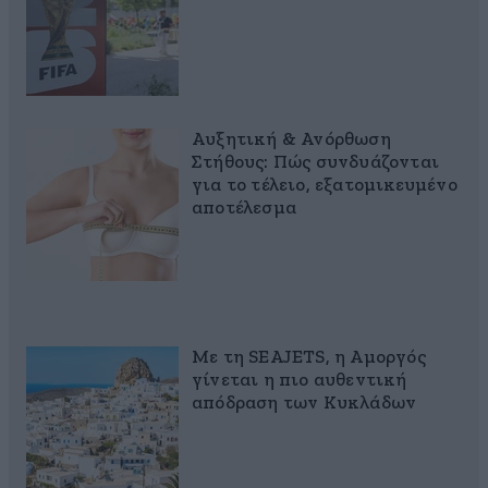
Αυξητική & Ανόρθωση
Στήθους: Πώς συνδυάζονται
για το τέλειο, εξατομικευμένο
αποτέλεσμα
Με τη SEAJETS, η Αμοργός
γίνεται η πιο αυθεντική
απόδραση των Κυκλάδων