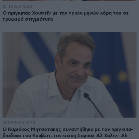
15·11·2024 15:26
Ο πρίγκιπας Χουσεΐν με την τριών μηνών κόρη του σε
τρυφερό στιγμιότυπο
23·09·2024 01:20
Ο Κυριάκος Μητσοτάκης συναντήθηκε με τον πρίγκιπα-
διάδοχο του Κουβέιτ, τον σεΐχη Σαμπάχ Αλ Χαλίντ Αλ