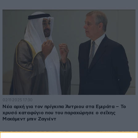
02·11·2025 17:30
Νέα αρχή για τον πρίγκιπα Άντριου στα Εμιράτα – Το
χρυσό καταφύγιο που του παραχώρησε ο σεΐχης
Μοχάμεντ μπιν Ζαγιέντ