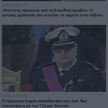
06·02·2026 21:45
«Ψεύτικος πρίγκιπας από τη Σαουδική Αραβία»: Ο
φτωχός μηχανικός που κινούσε τα νήματα στον Λίβανο
02·02·2026 23:14
Ο πρίγκιπας Λοράν παραδέχτηκε πως είχε δύο
συναντήσεις με τον Τζέφρι Έπσταϊν