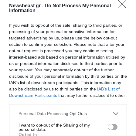
Newsbeast.gr -
Do Not Process My Personal
Information
If you wish to opt-out of the sale, sharing to third parties, or
processing of your personal or sensitive information for
targeted advertising by us, please use the below opt-out
section to confirm your selection. Please note that after your
opt-out request is processed you may continue seeing
interest-based ads based on personal information utilized by
us or personal information disclosed to third parties prior to
your opt-out. You may separately opt-out of the further
disclosure of your personal information by third parties on the
IAB’s list of downstream participants. This information may
21·07·2025 11:10
also be disclosed by us to third parties on the
IAB’s List of
Η ιστορία του «κοιμώμενου πρίγκιπα» της Σαουδικής
Αραβίας: Ο δισεκατομμυριούχος πατέρας δεν
Downstream Participants
that may further disclose it to other
εγκατέλειψε ποτέ τον γιο του
third parties.
Please note that this website/app uses one or more Google
Personal Data Processing Opt Outs
services and may gather and store information including but
not limited to your visit or usage behaviour. You may click to
I want to opt-out of the Sharing of my
personal data.
grant or deny consent to Google and its third-party tags to
Opted In