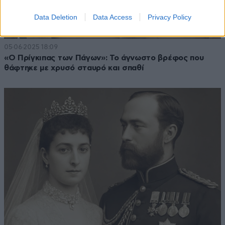
Data Deletion
Data Access
Privacy Policy
05·06·2025 18:09
«Ο Πρίγκιπας των Πάγων»: Το άγνωστο βρέφος που
θάφτηκε με χρυσό σταυρό και σπαθί