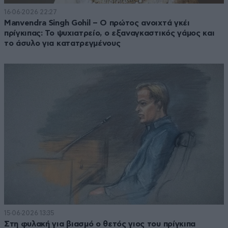
16·06·2026 22:27
Manvendra Singh Gohil – Ο πρώτος ανοιχτά γκέι
πρίγκιπας: Το ψυχιατρείο, ο εξαναγκαστικός γάμος και
το άσυλο για κατατρεγμένους
15·06·2026 13:35
Στη φυλακή για βιασμό ο θετός γιος του πρίγκιπα