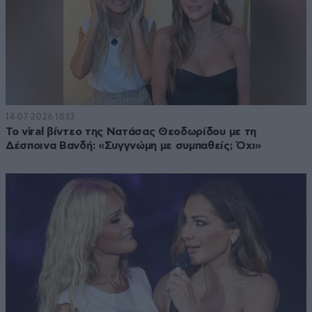
14·07·2026 18:13
Το viral βίντεο της Νατάσας Θεοδωρίδου με τη
Δέσποινα Βανδή: «Συγγνώμη με συμπαθείς; Όχι»