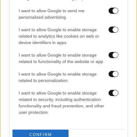
I want to allow Google to send me
personalized advertising.
I want to allow Google to enable storage
related to analytics like cookies on web or
device identifiers in apps.
I want to allow Google to enable storage
related to functionality of the website or app.
17·05·2026 18:12
Σάκης Ρουβάς για Eurovision: «Δεν μου αρέσει που
I want to allow Google to enable storage
υπάρχουν επιτροπές, εγώ θέλω να ψηφίζει μόνο ο
related to personalization.
κόσμος»
I want to allow Google to enable storage
related to security, including authentication
functionality and fraud prevention, and other
user protection.
CONFIRM