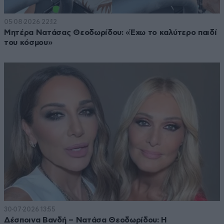
05·08·2026 22:12
Μητέρα Νατάσας Θεοδωρίδου: «Έχω το καλύτερο παιδί
του κόσμου»
30·07·2026 13:55
Δέσποινα Βανδή – Νατάσα Θεοδωρίδου: Η