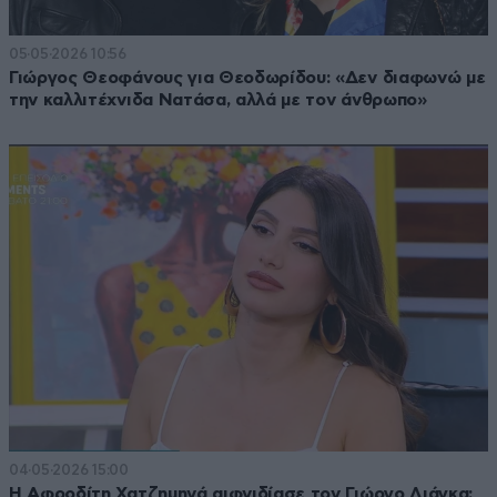
05·05·2026 10:56
Γιώργος Θεοφάνους για Θεοδωρίδου: «Δεν διαφωνώ με
την καλλιτέχνιδα Νατάσα, αλλά με τον άνθρωπο»
04·05·2026 15:00
Η Αφροδίτη Χατζημηνά αιφνιδίασε τον Γιώργο Λιάγκα: