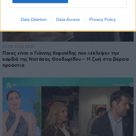
Data Deletion
Data Access
Privacy Policy
07·05·2026 22:01
Ποιος είναι ο Γιάννης Καρυπίδης που «έκλεψε» την
καρδιά της Νατάσας Θεοδωρίδου – Η ζωή στα βόρεια
προάστια