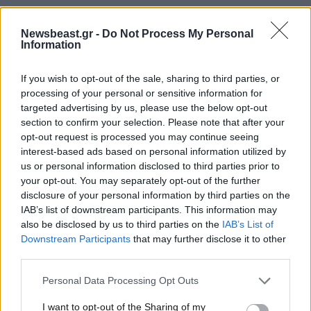
Newsbeast.gr -
Do Not Process My Personal
Information
If you wish to opt-out of the sale, sharing to third parties, or
processing of your personal or sensitive information for
targeted advertising by us, please use the below opt-out
section to confirm your selection. Please note that after your
opt-out request is processed you may continue seeing
interest-based ads based on personal information utilized by
us or personal information disclosed to third parties prior to
your opt-out. You may separately opt-out of the further
disclosure of your personal information by third parties on the
IAB’s list of downstream participants. This information may
08·06·2026 17:52
also be disclosed by us to third parties on the
IAB’s List of
Νατάσα Θεοδωρίδου: Το παρασκήνιο της μεγάλης
Downstream Participants
that may further disclose it to other
εμφάνισης στην Κωνσταντινούπολη και η παρουσία του
third parties.
συντρόφου της στις κερκίδες
Please note that this website/app uses one or more Google
Personal Data Processing Opt Outs
services and may gather and store information including but
not limited to your visit or usage behaviour. You may click to
I want to opt-out of the Sharing of my