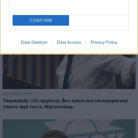
CONFIRM
Data Deletion
Data Access
Privacy Policy
02·11·2025 13:10
Τσουκαλάς: «Οι αγρότες δεν έχουν πια να περιμένουν
τίποτα από τον κ. Μητσοτάκη»