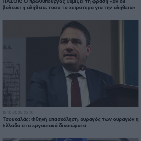
ΠΑΣΟΚ: Ο πρωθυπουργός θυμίζει τη φράση «αν δε
βολεύει η αλήθεια, τόσο το χειρότερο για την αλήθεια»
15·10·2025 22:10
Τσουκαλάς: Φθηνή απασχόληση, ουραγός των ουραγών η
Ελλάδα στα εργασιακά δικαιώματα