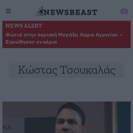
NEWS ALERT
Φωτιά στην περιοχή Μεγάλη Χώρα Αγρινίου –
Σηκώθηκαν εναέρια
Κώστας Τσουκαλάς