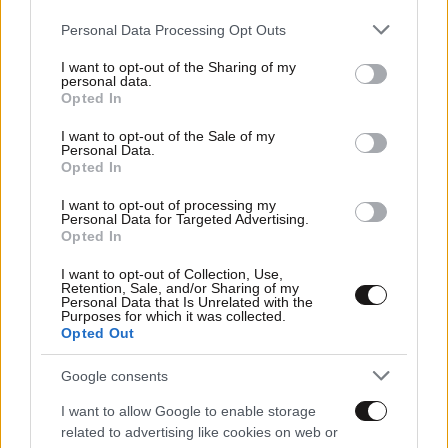
09·11·2025 13:25
Please note that this website/app uses one or more Google
Personal Data Processing Opt Outs
ΠΑΣΟΚ κατά κυβέρνησης: «Ο πρωθυπουργός επιχειρεί
services and may gather and store information including but
να ξαναγράψει την ιστορία με επικοινωνιακά τρικ»
not limited to your visit or usage behaviour. You may click to
I want to opt-out of the Sharing of my
personal data.
grant or deny consent to Google and its third-party tags to
Opted In
use your data for below specified purposes in below Google
consent section.
I want to opt-out of the Sale of my
Personal Data.
Opted In
I want to opt-out of processing my
Personal Data for Targeted Advertising.
Opted In
I want to opt-out of Collection, Use,
Retention, Sale, and/or Sharing of my
Personal Data that Is Unrelated with the
Purposes for which it was collected.
Opted Out
Google consents
I want to allow Google to enable storage
06·11·2025 06:47
related to advertising like cookies on web or
Πόση αξία έχασαν 100.000 ευρώ σε 10 χρόνια; | Το