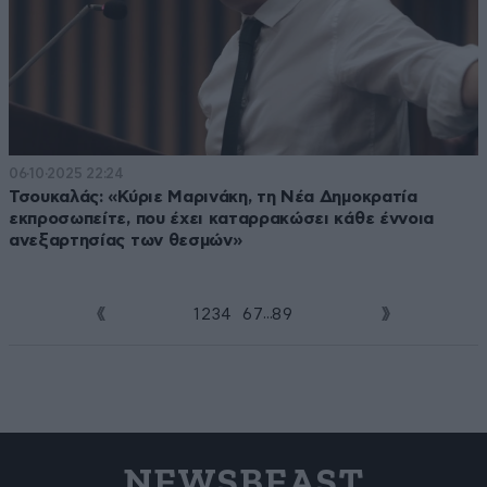
06·10·2025 22:24
Τσουκαλάς: «Κύριε Μαρινάκη, τη Νέα Δημοκρατία
εκπροσωπείτε, που έχει καταρρακώσει κάθε έννοια
ανεξαρτησίας των θεσμών»
...
1
2
3
4
5
6
7
8
9
NEWSBEAST