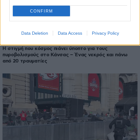
CONFIRM
Data Deletion
Data Access
Privacy Policy
15·02·2024 06:28
Η στιγμή που κόσμος πιάνει ύποπτο για τους
πυροβολισμούς στο Κάνσας – Ένας νεκρός και πάνω
από 20 τραυματίες