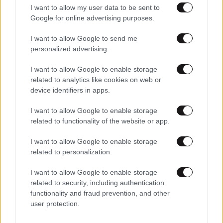
I want to allow my user data to be sent to
Google for online advertising purposes.
I want to allow Google to send me
personalized advertising.
I want to allow Google to enable storage
related to analytics like cookies on web or
device identifiers in apps.
15·02·2024 07:17
Μητέρα δύο παιδιών η νεκρή από τους πυροβολισμούς
I want to allow Google to enable storage
στην παρέλαση για το Super Bowl στο Κάνσας –
related to functionality of the website or app.
Ξεπερνούν τους 20 οι τραυματίες
I want to allow Google to enable storage
related to personalization.
I want to allow Google to enable storage
related to security, including authentication
functionality and fraud prevention, and other
user protection.