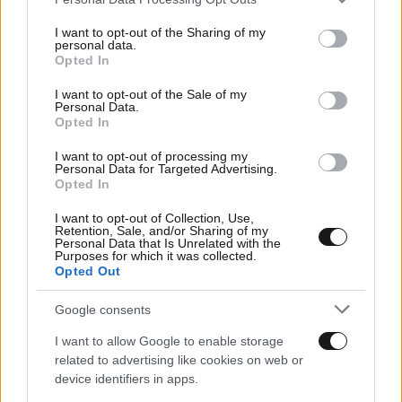
services and may gather and store information including but
not limited to your visit or usage behaviour. You may click to
I want to opt-out of the Sharing of my
personal data.
grant or deny consent to Google and its third-party tags to
Opted In
use your data for below specified purposes in below Google
consent section.
I want to opt-out of the Sale of my
Personal Data.
Opted In
I want to opt-out of processing my
Personal Data for Targeted Advertising.
Opted In
15·02·2024 09:52
I want to opt-out of Collection, Use,
Retention, Sale, and/or Sharing of my
Επίθεση στο Κάνσας: Ο Μπάιντεν καλεί ξανά το
Personal Data that Is Unrelated with the
Κογκρέσο να νομοθετήσει, για να τερματιστεί η
Purposes for which it was collected.
«επιδημία» της βίας με τη χρήση όπλων
Opted Out
Google consents
I want to allow Google to enable storage
related to advertising like cookies on web or
device identifiers in apps.