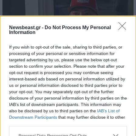
Newsbeast.gr -
Do Not Process My Personal
Information
If you wish to opt-out of the sale, sharing to third parties, or
processing of your personal or sensitive information for
targeted advertising by us, please use the below opt-out
section to confirm your selection. Please note that after your
opt-out request is processed you may continue seeing
interest-based ads based on personal information utilized by
15·02·2024 11:12
us or personal information disclosed to third parties prior to
Πυροβολισμοί στο Κάνσας: «Δεν δίστασα, απλώς το
your opt-out. You may separately opt-out of the further
έκανα», λέει πολίτης που βοήθησε στη σύλληψη ενός εκ
disclosure of your personal information by third parties on the
των δραστών
IAB’s list of downstream participants. This information may
also be disclosed by us to third parties on the
IAB’s List of
Downstream Participants
that may further disclose it to other
third parties.
Please note that this website/app uses one or more Google
Personal Data Processing Opt Outs