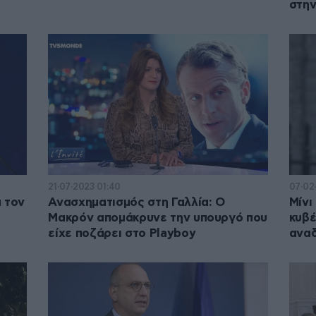
στην
21·07·2023 01:40
07·02·
 τον
Ανασχηματισμός στη Γαλλία: Ο
Μίνι
Μακρόν απομάκρυνε την υπουργό που
κυβέ
είχε ποζάρει στο Playboy
αναδ