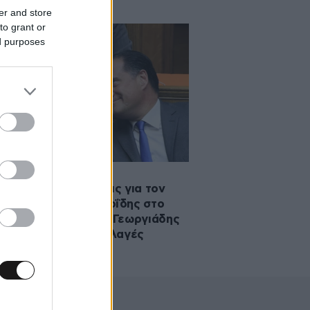
er and store
to grant or
ed purposes
·2024 18:00
πίσημες ανακοινώσεις για τον
χηματισμό: Χρυσοχοΐδης στο
τασίας του Πολίτη, Γεωργιάδης
Υγείας – Όλες οι αλλαγές