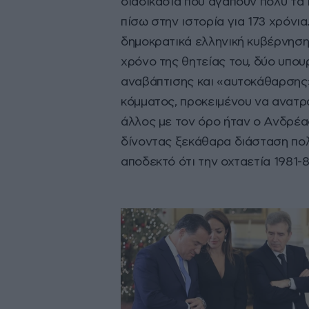
διαδικασία που αγαπούν πολύ τα
πίσω στην ιστορία για 173 χρόνι
δημοκρατικά ελληνική κυβέρνηση
χρόνο της θητείας του, δύο υπου
αναβάπτισης και «αυτοκάθαρσης
κόμματος, προκειμένου να ανατ
άλλος με τον όρο ήταν ο Ανδρέα
δίνοντας ξεκάθαρα διάσταση πολ
αποδεκτό ότι την οχταετία 1981
ήσυχο. Στην πραγματικότητα, δεν
για παράδειγμα συνέβαινε επί π
αποκλειστικά από τον διευθυντή
Παπακωνσταντίνου. Υπουργοί που
από τα ΜΜΕ ή από ένα οργισμένο
σου και φύγε».
Ο ανασχηματισμό
Αποστολάκη
Την τελευταία μέρ