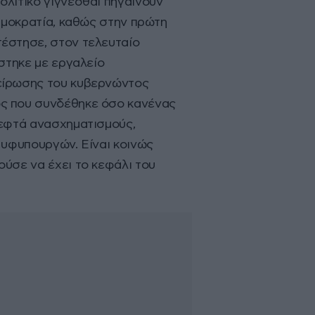
ολιτικό γίγνεσθαι πηγαίνουν
δημοκρατία, καθώς στην πρώτη
τέστησε, στον τελευταίο
στηκε με εργαλείο
πείρωσης του κυβερνώντος
ός που συνδέθηκε όσο κανένας
 εφτά ανασχηματισμούς,
 υφυπουργών. Είναι κοινώς
ύσε να έχει το κεφάλι του
α τους ανασχηματισμούς, όπως
μένοι» ενημερώνονταν
δρο Κωνσταντίνο
 εν πτήσει, άλλοι τελευταίοι
μη φράση «πάρε τα μολύβια
πή με τον Ευάγγελο
κοινοποίησε τις αποφάσεις