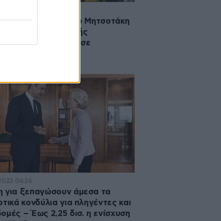
2023 06:25
ερη «κίτρινη κάρτα» Μητσοτάκη
πουργούς – Η διαρκής
λόγηση και το «όχι» σε
σχηματισμό
·2023 06:26
 για ξεπαγώσουν άμεσα τα
οτικά κονδύλια για πληγέντες και
ομές – Έως 2,25 δισ. η ενίσχυση