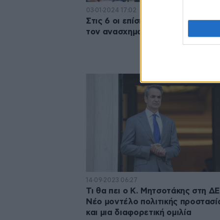
03·01·2024 17:02
Στις 6 οι επίσημες ανακοινώσεις 
τον ανασχηματισμό στην κυβέρν
14·09·2023 06:27
Τι θα πει ο Κ. Μητσοτάκης στη Δ
Νέο μοντέλο πολιτικής προστασί
και μια διαφορετική ομιλία