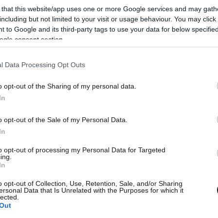
 that this website/app uses one or more Google services and may gath
including but not limited to your visit or usage behaviour. You may click 
 to Google and its third-party tags to use your data for below specifi
ogle consent section.
l Data Processing Opt Outs
o opt-out of the Sharing of my personal data.
In
o opt-out of the Sale of my Personal Data.
03·01·2024 18:20
03·01
In
 τα
Γιατί προχώρησε σε ανασχηματισμό ο
Οι ε
πρωθυπουργός
ανασ
to opt-out of processing my Personal Data for Targeted
Προσ
ing.
στο 
In
o opt-out of Collection, Use, Retention, Sale, and/or Sharing
ersonal Data that Is Unrelated with the Purposes for which it
lected.
Out