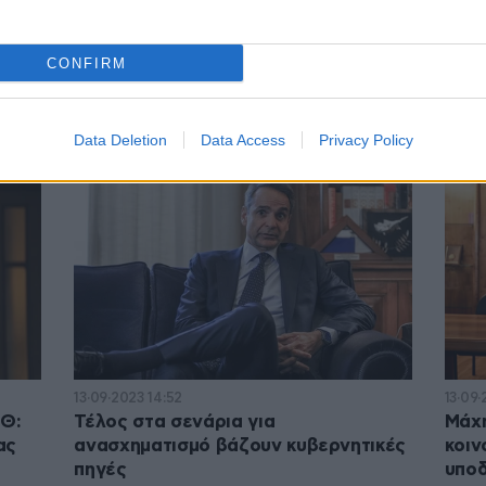
03·01·2024 14:43
19·10·
για
Στις 18:00 οι ανακοινώσεις για τον
Δεύτ
CONFIRM
ηση
ανασχηματισμό: Αλλάζει ο υπουργός
σε υ
Προστασίας του Πολίτη – Τα ονόματα
αξιο
και οι καραμπόλες
ανα
Data Deletion
Data Access
Privacy Policy
13·09·2023 14:52
13·09
ΕΘ:
Τέλος στα σενάρια για
Μάχη
ας
ανασχηματισμό βάζουν κυβερνητικές
κοιν
πηγές
υποδ