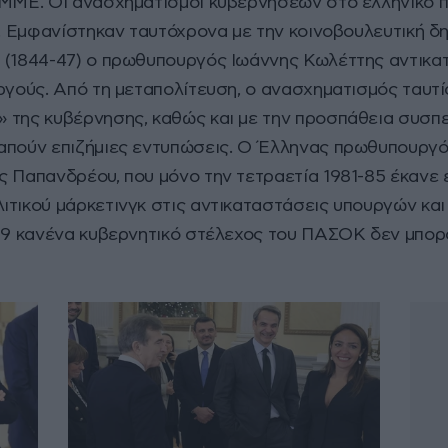
 ΜΜΕ. Οι ανασχηματισμοί κυβερνήσεων στο ελληνικό π
α. Εμφανίστηκαν ταυτόχρονα με την κοινοβουλευτική 
 (1844-47) ο πρωθυπουργός Ιωάννης Κωλέττης αντικα
ργούς. Από τη μεταπολίτευση, ο ανασχηματισμός ταυτί
» της κυβέρνησης, καθώς και με την προσπάθεια συσ
ραπούν επιζήμιες εντυπώσεις. Ο Έλληνας πρωθυπουργ
ς Παπανδρέου, που μόνο την τετραετία 1981-85 έκανε
ιτικού μάρκετινγκ στις αντικαταστάσεις υπουργών και
-89 κανένα κυβερνητικό στέλεχος του ΠΑΣΟΚ δεν μπορο
 υπήρχε κάποιος κανόνας ή μια πάγια μεθοδολογία, γι
ρωθυπουργίας Κωνσταντίνου Καραμανλή, όταν οι «κομ
 του γραφείου του Πέτρο Μολυβιάτη και τον αντιπρόε
 καρατομήθηκαν από τον Ανδρέα Παπανδρέου το έμαθαν
 τηλεφώνημα του ίδιου όταν και άκουσαν την περίφη
ς Μητσοτάκη τον Αύγουστο του 2021 και η ανατρο
α του Αυγούστου του 2021 ο Κυριάκος Μητσοτάκης 