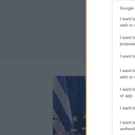
Google 
I want t
web or d
I want t
purpose
I want 
I want t
web or d
I want t
or app.
I want t
I want t
authenti