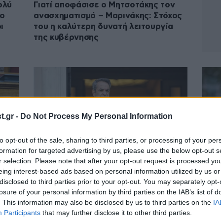
ολύ
Γιατί αποφάσισε ο Μητσοτάκης τον
το
ανασχηματισμό – Μαρινάκης: Στόχος
ι
του η καλύτερη δυνατή λειτουργία
της κυβέρνησης
.gr -
Do Not Process My Personal Information
to opt-out of the sale, sharing to third parties, or processing of your per
formation for targeted advertising by us, please use the below opt-out s
r selection. Please note that after your opt-out request is processed y
eing interest-based ads based on personal information utilized by us or
04·01·2024 06:32
03·01
disclosed to third parties prior to your opt-out. You may separately opt-
.
Το παρασκήνιο του μίνι
Κυβε
losure of your personal information by third parties on the IAB’s list of
ανασχηματισμού – Τα πρόσωπα και τα
ανα
. This information may also be disclosed by us to third parties on the
IA
άννη
γεγονότα που έκριναν τις αποφάσεις
όταν
Participants
that may further disclose it to other third parties.
του Μητσοτάκη
διορ