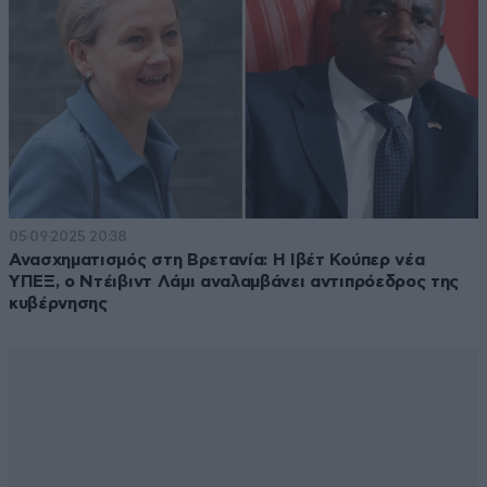
συνέχεια ωστόσο ήταν διαφορετική καθώς
μετά από λίγες
ώρες ο κ. Αποστολάκης απέρριψε την υπουργοποίησή
του
προκαλώντας οργή στο Μαξίμου.
Εν τέλει και όπως
ανακοινώθηκε 7 ημέρες μετά
υπουργός Κλιματικής
Κρίσης και Πολιτικής Προστασίας έγινε ο πρώην
επίτροπος της Κύπρου στην Ευρωπαϊκή Ένωση,
Χρήστος Στυλιανίδης και υφυπουργός ο πρώην
αρχηγός ΓΕΑ Ευάγγελος Τουρνάς.
05·09·2025 20:38
Ανασχηματισμός στη Βρετανία: Η Ιβέτ Κούπερ νέα
ΥΠΕΞ, ο Ντέιβιντ Λάμι αναλαμβάνει αντιπρόεδρος της
κυβέρνησης