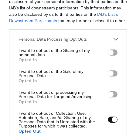
disclosure of your personal information by third parties on the
IAB’s list of downstream participants. This information may
also be disclosed by us to third parties on the
IAB’s List of
Downstream Participants
that may further disclose it to other
third parties.
Please note that this website/app uses one or more Google
17·03·2025 09:21
Personal Data Processing Opt Outs
services and may gather and store information including but
Παραίτηση Αρίστου Δοξιάδη: «Δεν ήταν στο χέρι του
πρωθυπουργού να μείνω ως υφυπουργός»
not limited to your visit or usage behaviour. You may click to
I want to opt-out of the Sharing of my
personal data.
grant or deny consent to Google and its third-party tags to
Opted In
use your data for below specified purposes in below Google
consent section.
I want to opt-out of the Sale of my
Personal Data.
Opted In
I want to opt-out of processing my
Personal Data for Targeted Advertising.
Opted In
I want to opt-out of Collection, Use,
Retention, Sale, and/or Sharing of my
Personal Data that Is Unrelated with the
Purposes for which it was collected.
Opted Out