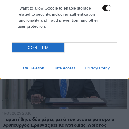
16·03·2025 23:42
I want to allow Google to enable storage
Υφυπουργός για λίγες ώρες: Ο θόρυβος, οι αναρτήσεις
related to security, including authentication
και η παραίτηση – αστραπή του Αρίστου Δοξιάδη
functionality and fraud prevention, and other
user protection.
CONFIRM
Data Deletion
Data Access
Privacy Policy
16·03·2025 20:10
Παραιτήθηκε δύο μέρες μετά τον ανασχηματισμό ο
υφυπουργός Έρευνας και Καινοτομίας, Αρίστος