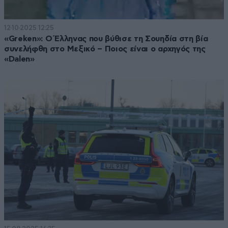
12·10·2025 12:25
«Greken»: O Έλληνας που βύθισε τη Σουηδία στη βία
συνελήφθη στο Μεξικό – Ποιος είναι ο αρχηγός της
«Dalen»