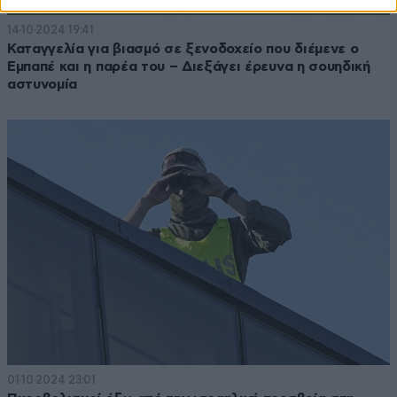
14·10·2024 19:41
Καταγγελία για βιασμό σε ξενοδοχείο που διέμενε ο
Εμπαπέ και η παρέα του – Διεξάγει έρευνα η σουηδική
αστυνομία
01·10·2024 23:01