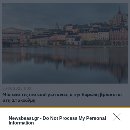
30·06·2025 11:33
Μία από τις πιο cool γειτονιές στην Ευρώπη βρίσκεται
στη Στοκχόλμη
Newsbeast.gr -
Do Not Process My Personal
Information