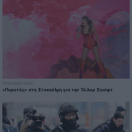
17·05·2024 19:40
«Πυρετός» στη Στοκχόλμη για την Τέιλορ Σουίφτ