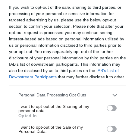
If you wish to opt-out of the sale, sharing to third parties, or
processing of your personal or sensitive information for
targeted advertising by us, please use the below opt-out
section to confirm your selection. Please note that after your
opt-out request is processed you may continue seeing
interest-based ads based on personal information utilized by
us or personal information disclosed to third parties prior to
your opt-out. You may separately opt-out of the further
disclosure of your personal information by third parties on the
IAB’s list of downstream participants. This information may
21·02·2025 22:41
also be disclosed by us to third parties on the
IAB’s List of
Τρεις ύποπτοι συνελήφθησαν κοντά στην πρεσβεία του
Downstream Participants
that may further disclose it to other
Ισραήλ στη Στοκχόλμη
third parties.
Please note that this website/app uses one or more Google
Personal Data Processing Opt Outs
services and may gather and store information including but
not limited to your visit or usage behaviour. You may click to
I want to opt-out of the Sharing of my
personal data.
grant or deny consent to Google and its third-party tags to
Opted In
use your data for below specified purposes in below Google
consent section.
I want to opt-out of the Sale of my
Personal Data.