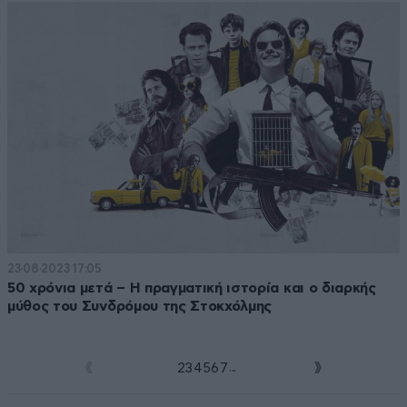
23·08·2023 17:05
50 χρόνια μετά – Η πραγματική ιστορία και ο διαρκής
μύθος του Συνδρόμου της Στοκχόλμης
...
1
2
3
4
5
6
7