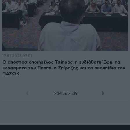
17·07·2023 07:01
Ο αποστασιοποιημένος Τσίπρας, η ευδιάθετη Έφη, τα
κεράσματα του Παππά, ο Σπίρτζης και τα σκουπίδια του
ΠΑΣΟΚ
...
1
2
3
4
5
6
7
39