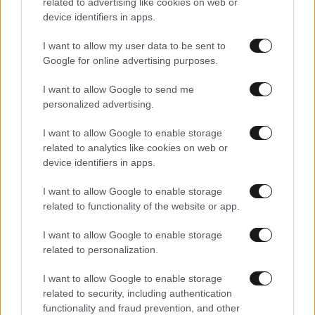
related to advertising like cookies on web or
Στη Γερμανία αναλύουν τις δύο μεγάλες νίκες της ΝΔ
device identifiers in apps.
του Μητσοτάκη, η αναφορά στον Τσίπρα και το παιχνίδι
της Αχτσιόγλου
I want to allow my user data to be sent to
Google for online advertising purposes.
I want to allow Google to send me
personalized advertising.
I want to allow Google to enable storage
related to analytics like cookies on web or
device identifiers in apps.
I want to allow Google to enable storage
related to functionality of the website or app.
I want to allow Google to enable storage
related to personalization.
13·11·2023 10:05
I want to allow Google to enable storage
Γιώργος Σταθάκης: Πιθανές οι νέες διασπάσεις στον
related to security, including authentication
ΣΥΡΙΖΑ αν συνεχιστεί το πολεμικό κλίμα από την ηγεσία
functionality and fraud prevention, and other