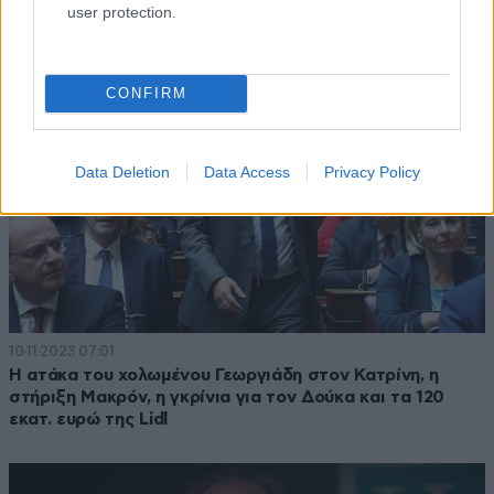
user protection.
CONFIRM
Data Deletion
Data Access
Privacy Policy
10·11·2023 07:01
Η ατάκα του χολωμένου Γεωργιάδη στον Κατρίνη, η
στήριξη Μακρόν, η γκρίνια για τον Δούκα και τα 120
εκατ. ευρώ της Lidl