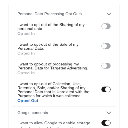
third parties.
15·11·2023 08:15
Please note that this website/app uses one or more Google
Personal Data Processing Opt Outs
Σταθάκης: Δεν ήταν προϊόν φόρων το μαξιλάρι των 37
services and may gather and store information including but
δισ., λέει ανοησίες ο Κασσελάκης – Το καρφί για τους
not limited to your visit or usage behaviour. You may click to
I want to opt-out of the Sharing of my
«λαϊκιστές» Πολάκη και Παππά
personal data.
grant or deny consent to Google and its third-party tags to
Opted In
use your data for below specified purposes in below Google
consent section.
I want to opt-out of the Sale of my
Personal Data.
Opted In
I want to opt-out of processing my
Personal Data for Targeted Advertising.
Opted In
I want to opt-out of Collection, Use,
Retention, Sale, and/or Sharing of my
Personal Data that Is Unrelated with the
Purposes for which it was collected.
Opted Out
Google consents
I want to allow Google to enable storage
14·11·2023 07:01