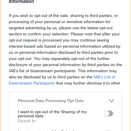
Information
If you wish to opt-out of the sale, sharing to third parties, or
processing of your personal or sensitive information for
targeted advertising by us, please use the below opt-out
section to confirm your selection. Please note that after your
opt-out request is processed you may continue seeing
interest-based ads based on personal information utilized by
us or personal information disclosed to third parties prior to
your opt-out. You may separately opt-out of the further
24·12·2025 15:13
disclosure of your personal information by third parties on the
Εθελοντές του Ελληνικού Ερυθρού Σταυρού πήγαν στο
IAB’s list of downstream participants. This information may
υπουργείο Υγείας για να πουν τα κάλαντα στον Άδωνι
also be disclosed by us to third parties on the
IAB’s List of
Γεωργιάδη
Downstream Participants
that may further disclose it to other
third parties.
Please note that this website/app uses one or more Google
Personal Data Processing Opt Outs
services and may gather and store information including but
not limited to your visit or usage behaviour. You may click to
I want to opt-out of the Sharing of my
personal data.
grant or deny consent to Google and its third-party tags to
Opted In
use your data for below specified purposes in below Google
consent section.