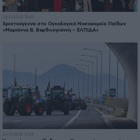
24·12·2025 18:01
Χριστούγεννα στο Ογκολογικό Νοσοκομείο Παίδων
«Μαριάννα Β. Βαρδινογιάννη – ΕΛΠΙΔΑ»
24·12·2025 17:53