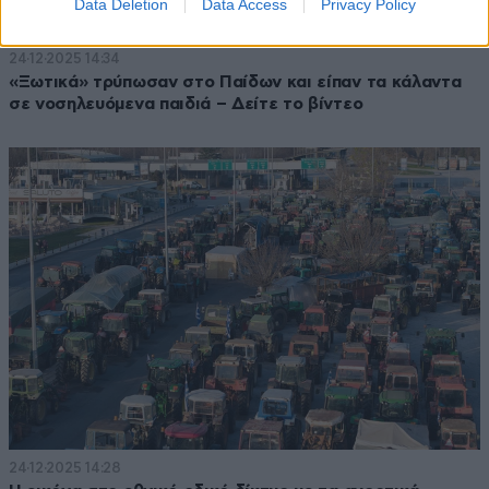
Data Deletion
Data Access
Privacy Policy
24·12·2025 14:34
«Ξωτικά» τρύπωσαν στο Παίδων και είπαν τα κάλαντα
σε νοσηλευόμενα παιδιά – Δείτε το βίντεο
24·12·2025 14:28