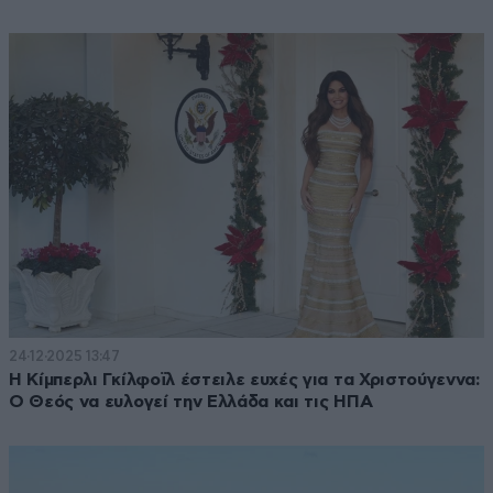
24·12·2025 13:47
Η Κίμπερλι Γκίλφοϊλ έστειλε ευχές για τα Χριστούγεννα:
Ο Θεός να ευλογεί την Ελλάδα και τις ΗΠΑ