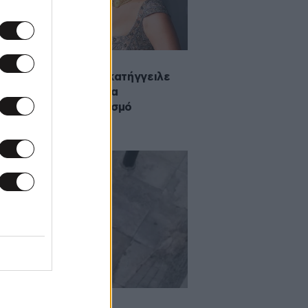
2025 12:45
λι Μπόμπι Μπράουν κατήγγειλε
Ντέιβιντ Χάρμπορ για
νόχληση και εκφοβισμό
·2025 16:07