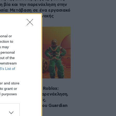
τη βία και την παρενόχληση στην
σία: Μετάβαση σε ένα εργασιακό
βάλλον μηδενικής ανοχής
sonal or
ection to
ou may
 personal
out of the
 downstream
B’s List of
2025 09:30
er and store
οτεινός κόσμος του Roblox:
to grant or
ed purposes
ιά εκτεθειμένα σε παρενόχληση,
βισμό και προσβολές,
αλύπτει ρεπορτάζ του Guardian