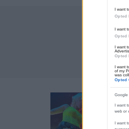
I want t
Opted 
I want t
Opted 
I want 
Advertis
Opted 
I want t
of my P
was col
Opted 
Google 
I want t
web or d
I want t
purpose