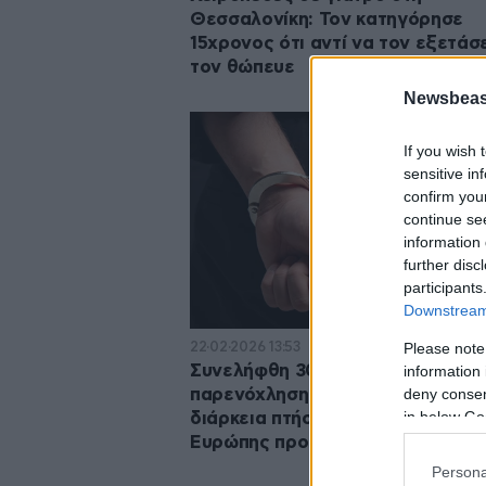
Θεσσαλονίκη: Τον κατηγόρησε
15χρονος ότι αντί να τον εξετάσ
τον θώπευε
Newsbeast
If you wish 
sensitive in
confirm you
continue se
information 
further disc
participants
Downstream 
22·02·2026 13:53
Please note
Συνελήφθη 30χρονος για
information 
deny consent
παρενόχληση των επιβατών κατά
in below Go
διάρκεια πτήσης από πόλη της
Ευρώπης προς τη Θεσσαλονίκη
Persona