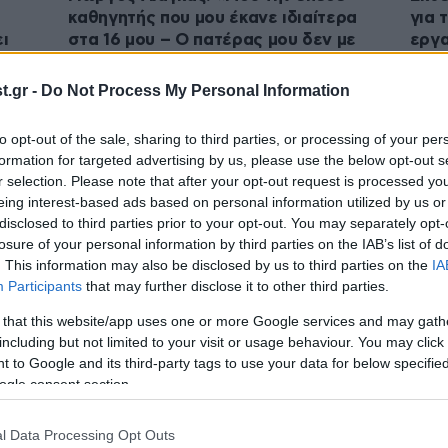
καθηγητής που μου έκανε ιδιαίτερα
για 
ει
στα 16 μου – Ο πατέρας μου δεν με
εργα
πίστευε»
περι
.gr -
Do Not Process My Personal Information
to opt-out of the sale, sharing to third parties, or processing of your per
formation for targeted advertising by us, please use the below opt-out s
r selection. Please note that after your opt-out request is processed y
eing interest-based ads based on personal information utilized by us or
disclosed to third parties prior to your opt-out. You may separately opt-
losure of your personal information by third parties on the IAB’s list of
. This information may also be disclosed by us to third parties on the
IA
Participants
that may further disclose it to other third parties.
29·12·2025 16:50
09·11·
 that this website/app uses one or more Google services and may gath
Καταδικάστηκαν δύο 13χρονες που
Ο σκ
including but not limited to your visit or usage behaviour. You may click 
 to Google and its third-party tags to use your data for below specifi
 τη
ζητούσαν γυμνές φωτογραφίες
Παιδ
ogle consent section.
συμμαθητή τους – Τον
εκφο
παρενοχλούσαν στα social media
αποκ
l Data Processing Opt Outs