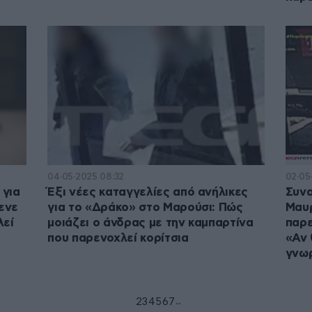
04·05·2025 08:32
02·05·
 για
Έξι νέες καταγγελίες από ανήλικες
Συνα
ενε
για το «Δράκο» στο Μαρούσι: Πώς
Μαυ
λεί
μοιάζει ο άνδρας με την καμπαρτίνα
παρε
που παρενοχλεί κορίτσια
«Αν 
γνω
...
1
2
3
4
5
6
7