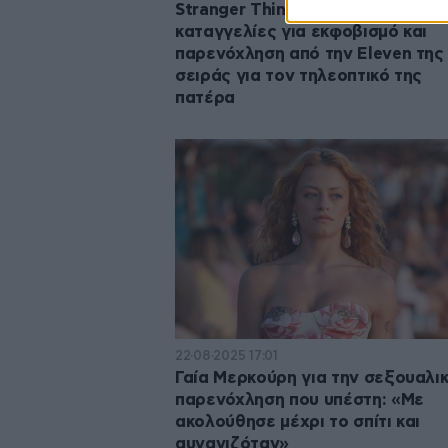
Stranger Things: Σοβαρές
καταγγελίες για εκφοβισμό και
παρενόχληση από την Eleven της
σειράς για τον τηλεοπτικό της
πατέρα
22·08·2025 17:01
Γαία Μερκούρη για την σεξουαλι
παρενόχληση που υπέστη: «Με
ακολούθησε μέχρι το σπίτι και
αυνανιζόταν»