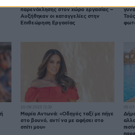
Το mobbing, κυρίαρχη μορφή
Ξυπό
παρενόχλησης στον χώρο εργασίας –
γυνα
Αυξήθηκαν οι καταγγελίες στην
Τούς
Επιθεώρηση Εργασίας
φωτ
20·08·2025 12:33
05·07
κή
Μαρία Αντωνά: «Οδηγός ταξί με πήγε
Δήμο
στο βουνό, αντί να με αφήσει στο
αλλο
σπίτι μου»
πισί
παρ