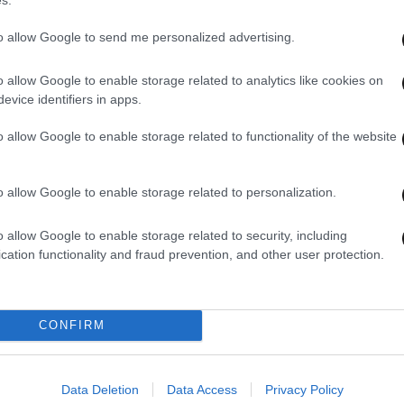
to allow Google to send me personalized advertising.
o allow Google to enable storage related to analytics like cookies on
06·11·2025 09:05
04·11·
evice identifiers in apps.
ε η
Καμπανάκι για το mobbing στην
Η Μί
τρια
εργασία: Αυξάνονται οι καταγγελίες,
τον 
o allow Google to enable storage related to functionality of the website
εντείνονται οι έλεγχοι
παρε
o allow Google to enable storage related to personalization.
o allow Google to enable storage related to security, including
cation functionality and fraud prevention, and other user protection.
CONFIRM
Data Deletion
Data Access
Privacy Policy
01·11·2025 08:50
04·09