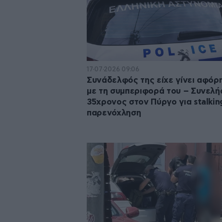
17·07·2026 09:06
Συνάδελφός της είχε γίνει αφόρ
με τη συμπεριφορά του – Συνελ
35χρονος στον Πύργο για stalkin
παρενόχληση