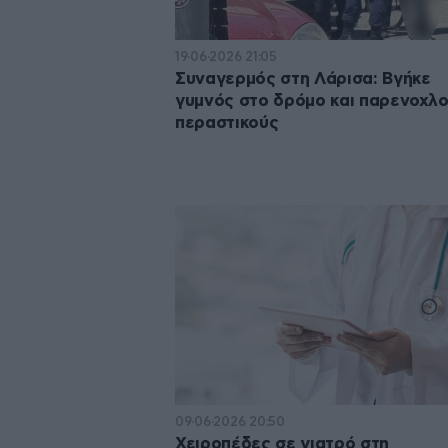
19·06·2026 21:05
Συναγερμός στη Λάρισα: Βγήκε
γυμνός στο δρόμο και παρενοχλ
περαστικούς
09·06·2026 20:50
Χειροπέδες σε γιατρό στη