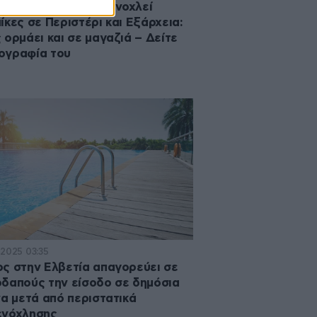
λητος άνδρας παρενοχλεί
ίκες σε Περιστέρι και Εξάρχεια:
 ορμάει και σε μαγαζιά – Δείτε
ογραφία του
·2025 03:35
ς στην Ελβετία απαγορεύει σε
δαπούς την είσοδο σε δημόσια
να μετά από περιστατικά
ενόχλησης