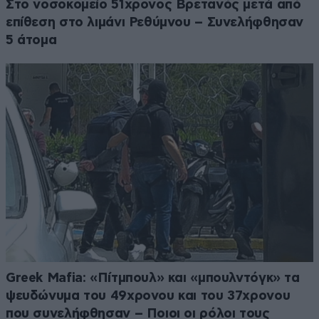
Στο νοσοκομείο 51χρονος Βρετανός μετά από
επίθεση στο λιμάνι Ρεθύμνου – Συνελήφθησαν
5 άτομα
Greek Μafia: «Πίτμπουλ» και «μπουλντόγκ» τα
ψευδώνυμα του 49χρονου και του 37χρονου
που συνελήφθησαν – Ποιοι οι ρόλοι τους