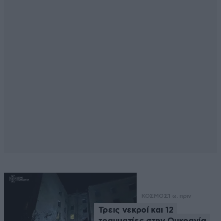
ΚΟΣΜΟΣ
1 ω. πριν
Τρεις νεκροί και 12
τραυματίες στην Ουκρανία