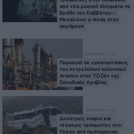
από νέα ρωσικά πλήγματα το
βράδυ του Σαββάτου –
Μεγαλώνει η πίεση στην
αεράμυνα
ΚΟΣΜΟΣ
2 ω. πριν
Πυρκαγιά σε εγκαταστάσεις
του πετρελαϊκού κολοσσού
Aramco στην Τζιζάν της
Σαουδικής Αραβίας
ΚΟΣΜΟΣ
2 ω. πριν
Δεκατρείς νεκροί και
τέσσερις τραυματίες στο
Περού από πρόσκρουση