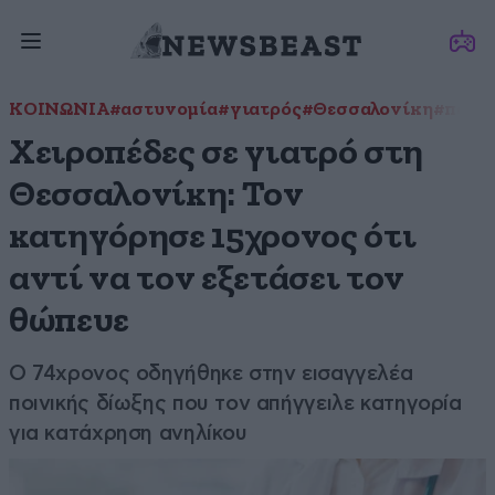
ΚΟΙΝΩΝΙΑ
#αστυνομία
#γιατρός
#Θεσσαλονίκη
#παρε
Χειροπέδες σε γιατρό στη
Θεσσαλονίκη: Τον
κατηγόρησε 15χρονος ότι
αντί να τον εξετάσει τον
θώπευε
Ο 74χρονος οδηγήθηκε στην εισαγγελέα
ποινικής δίωξης που τον απήγγειλε κατηγορία
για κατάχρηση ανηλίκου