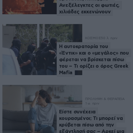
Ανεξέλεγκτες οι φωτιές,
χιλιάδες εκκενώνουν
ΚΟΣΜΟΣ
50 λ. πριν
Η αυτοκρατορία του
«Έντικ» και ο «μεγάλος» που
φέρεται να βρίσκεται πίσω
του – Τι ορίζει ο όρος Greek
Mafia
ΠΡΟΛΗΨΗ & ΘΕΡΑΠΕΙΑ
1 ω. πριν
Είστε συνέχεια
κουρασμένοι; Τι μπορεί να
κρύβεται πίσω από την
εξάντλησή σας – Αρκεί μια