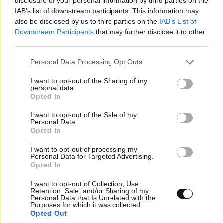
disclosure of your personal information by third parties on the
IAB’s list of downstream participants. This information may
also be disclosed by us to third parties on the
IAB’s List of
Downstream Participants
that may further disclose it to other
third parties.
Please note that this website/app uses one or more Google
Personal Data Processing Opt Outs
services and may gather and store information including but
not limited to your visit or usage behaviour. You may click to
I want to opt-out of the Sharing of my
personal data.
grant or deny consent to Google and its third-party tags to
Opted In
use your data for below specified purposes in below Google
consent section.
I want to opt-out of the Sale of my
Personal Data.
Opted In
I want to opt-out of processing my
Personal Data for Targeted Advertising.
Opted In
I want to opt-out of Collection, Use,
Retention, Sale, and/or Sharing of my
Personal Data that Is Unrelated with the
Purposes for which it was collected.
Opted Out