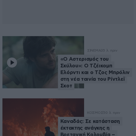
ΣΙΝΕΜΑ
35 λ. πριν
«Ο Αστερισμός του
Σκύλου»: Ο Τζέικομπ
Ελόρντι και ο Τζος Μπρόλιν
στη νέα ταινία του Ρίντλεϊ
Σκοτ
ΚΟΣΜΟΣ
50 λ. πριν
Καναδάς: Σε κατάσταση
έκτακτης ανάγκης η
Βρετανική Κολομβία –