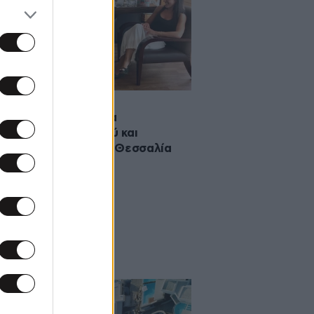
·2026 13:44
κόπουλος: Διπλάσια
ράμματα κοινωνικού και
τικού τουρισμού για Θεσσαλία