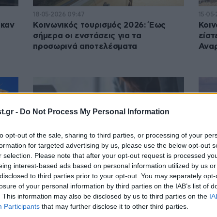
18·05·2026 09:47
15·05·
ηκαν
Κοινωνικός τουρισμός 2026: Έως
Κοιν
σήμερα οι ενστάσεις για τα
είστ
προσωρινά αποτελέσματα
Αναρ
.gr -
Do Not Process My Personal Information
to opt-out of the sale, sharing to third parties, or processing of your per
formation for targeted advertising by us, please use the below opt-out s
r selection. Please note that after your opt-out request is processed y
eing interest-based ads based on personal information utilized by us or
disclosed to third parties prior to your opt-out. You may separately opt-
04·05·2026 15:53
04·05
losure of your personal information by third parties on the IAB’s list of
ις
Ρεκόρ αιτήσεων για το πρόγραμμα
Κοιν
. This information may also be disclosed by us to third parties on the
IA
ΕΕ)
κοινωνικού τουρισμού της ΔΥΠΑ –
κάνο
Participants
that may further disclose it to other third parties.
Πάνω από 800.000 οι
συντ