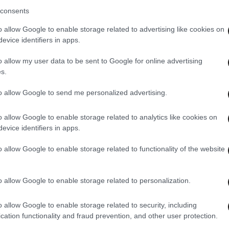
consents
o allow Google to enable storage related to advertising like cookies on
evice identifiers in apps.
o allow my user data to be sent to Google for online advertising
s.
28·04
Updated
 για
Χαρα
to allow Google to send me personalized advertising.
σμού
προγ
ιαμα
29·04·2026 10:04
o allow Google to enable storage related to analytics like cookies on
evice identifiers in apps.
o allow Google to enable storage related to functionality of the website
Κοινωνικός Τουρισμός 2026: Νέα
παράταση αιτήσεων έως την Κυριακή
o allow Google to enable storage related to personalization.
3 Μαΐου
o allow Google to enable storage related to security, including
cation functionality and fraud prevention, and other user protection.