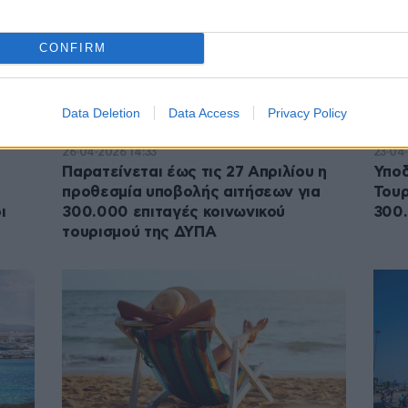
CONFIRM
Data Deletion
Data Access
Privacy Policy
26·04·2026 14:33
23·04·
Παρατείνεται έως τις 27 Απριλίου η
Υποδ
προθεσμία υποβολής αιτήσεων για
Τουρ
ι
300.000 επιταγές κοινωνικού
300.
τουρισμού της ΔΥΠΑ