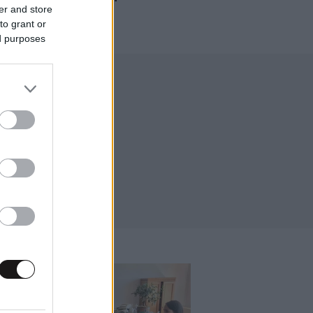
er and store
to grant or
ed purposes