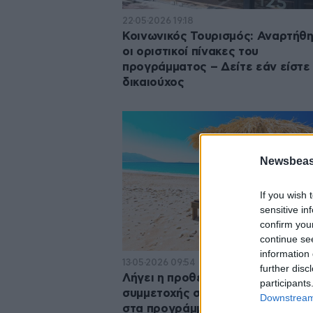
22·05·2026 19:18
Κοινωνικός Τουρισμός: Αναρτήθ
οι οριστικοί πίνακες του
προγράμματος – Δείτε εάν είστε
δικαιούχος
Newsbeast
If you wish 
sensitive in
confirm you
continue se
information 
13·05·2026 09:54
further disc
Λήγει η προθεσμία για τις αιτήσε
participants
συμμετοχής συνταξιούχων (τ. ΟΑ
Downstream 
στα προγράμματα Κοινωνικού