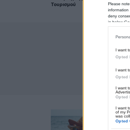
Please note
Τουρισμού
information 
deny consent
in below Go
Persona
I want t
Opted 
I want t
Opted 
I want 
Advertis
Opted 
I want t
of my P
was col
Opted 