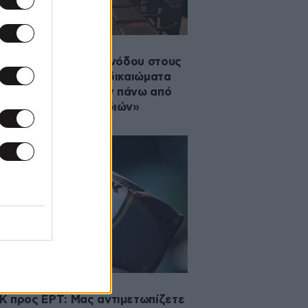
·2024 19:40
ιστολή της Ιεράς Συνόδου στους
ευτές: «Βάζετε τα δικαιώματα
φυλόφιλων ενηλίκων πάνω από
υμφέροντα των παιδιών»
2023 21:49
 προς ΕΡΤ: Μας αντιμετωπίζετε