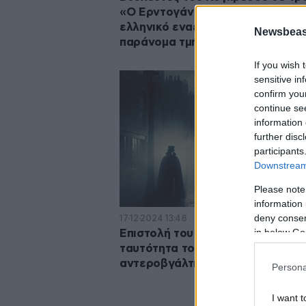
«Ο Ερντογάν παραβιάζει τον
ελληνικό εναέριο χώρο, κατέχει
Newsbeast
παράνομα τμήματα της Κύπρου»
If you wish 
sensitive in
confirm you
continue se
information 
further disc
participants
Downstream 
Please note
information 
deny consent
17·12·2024 13:48
in below Go
Επιστολή του 1889 αποκαλύπτει 
ταυτότητα του Τζακ του
αντεροβγάλτη
Persona
I want t