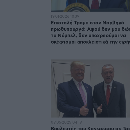
19·01·2026 10:39
Επιστολή Τραμπ στον Νορβηγό
πρωθυπουργό: Αφού δεν μου δώ
το Νόμπελ, δεν υποχρεούμαι να
σκέφτομαι αποκλειστικά την ειρή
09·05·2025 04:19
Βουλευτές του Κογκρέσου σε Τρ