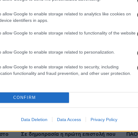
o allow Google to enable storage related to analytics like cookies on
evice identifiers in apps.
03·04·2024 19:38
01·02
Άγιοι Ανάργυροι: «Έσβησες την
Η επ
o allow Google to enable storage related to functionality of the website
εμπιστοσύνη που σου είχα» – Η
βουλ
ε την
επιστολή του 39χρονου στην Κυριακή
ομο
τα σ
o allow Google to enable storage related to personalization.
o allow Google to enable storage related to security, including
cation functionality and fraud prevention, and other user protection.
CONFIRM
Data Deletion
Data Access
Privacy Policy
21·01·2024 21:11
04·12·
 στο
Σε δημοπρασία η πρώτη επιστολή που
ΠΑΟΚ