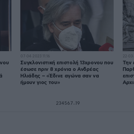
07·04·2023 11:16
22·03
ενου
Συγκλονιστική επιστολή 13χρονου που
Την 
έσωσε πριν 8 χρόνια ο Ανδρέας
Παρθ
ά
Ηλιάδης – «Έδινε αγώνα σαν να
επισ
ήμουν γιος του»
Αρχι
...
1
2
3
4
5
6
7
19