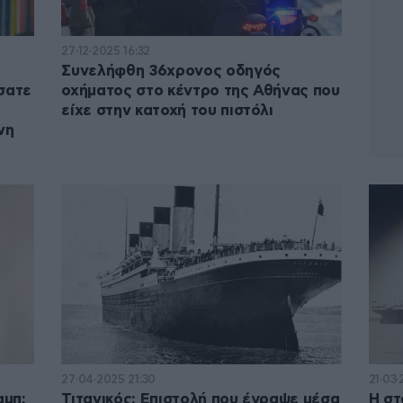
27·12·2025 16:32
Συνελήφθη 36χρονος οδηγός
σατε
οχήματος στο κέντρο της Αθήνας που
είχε στην κατοχή του πιστόλι
νη
27·04·2025 21:30
21·03·
αμπ:
Τιτανικός: Επιστολή που έγραψε μέσα
Η στ