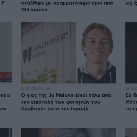
 F-
στάλθηκε με γραμματόσημο πριν από
ως ξ
183 χρόνια
13·10·2023 17:54
14·06·
νει»
Ο γιος της Jo Malone είναι πίσω από
Σε δ
την επιστολή των φοιτητών του
Μότσ
ναι
Χάρβαρντ κατά του Ισραήλ
το ε