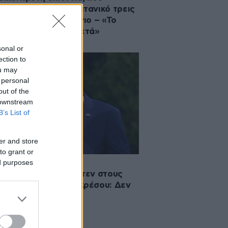
τηκε επάνω στον Τιτανικό τρεις
ς πριν από το ναυάγιο – «Το
ο ταλαντεύεται αρκετά»
sonal or
ection to
ou may
 personal
out of the
 downstream
B’s List of
er and store
to grant or
ed purposes
·2024 16:45
τολή του Τζο Μπάιντεν στους
κρατικούς του Κογκρέσου: Δεν
σύρομαι