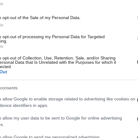
In
o opt-out of the Sale of my Personal Data.
In
to opt-out of processing my Personal Data for Targeted
ing.
In
o opt-out of Collection, Use, Retention, Sale, and/or Sharing
ersonal Data that Is Unrelated with the Purposes for which it
lected.
Out
consents
o allow Google to enable storage related to advertising like cookies on
evice identifiers in apps.
o allow my user data to be sent to Google for online advertising
s.
to allow Google to send me personalized advertising.