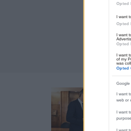
Opted 
I want t
Opted 
I want 
Advertis
Opted 
I want t
of my P
was col
Opted 
Google 
I want t
web or d
I want t
purpose
I want 