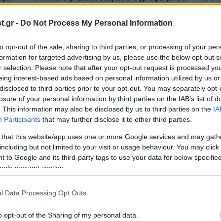
στο πλοίο ένας επιζώντας του
γράφ
ναυαγίου πωλήθηκε σε δημοπρασία
μέρε
.gr -
Do Not Process My Personal Information
σχεδόν 400.000 δολάρια
πλοί
to opt-out of the sale, sharing to third parties, or processing of your per
formation for targeted advertising by us, please use the below opt-out s
r selection. Please note that after your opt-out request is processed y
eing interest-based ads based on personal information utilized by us or
disclosed to third parties prior to your opt-out. You may separately opt-
losure of your personal information by third parties on the IAB’s list of
. This information may also be disclosed by us to third parties on the
IA
Participants
that may further disclose it to other third parties.
 that this website/app uses one or more Google services and may gath
including but not limited to your visit or usage behaviour. You may click 
 to Google and its third-party tags to use your data for below specifi
24·09·2024 15:47
08·07
ogle consent section.
την
Ο Κώστας Λαλιώτης απαντά στο
Επισ
δημοσίευμα του Newsbeast για την
Δημο
«παρέα των Δολιανών»
απο
l Data Processing Opt Outs
o opt-out of the Sharing of my personal data.