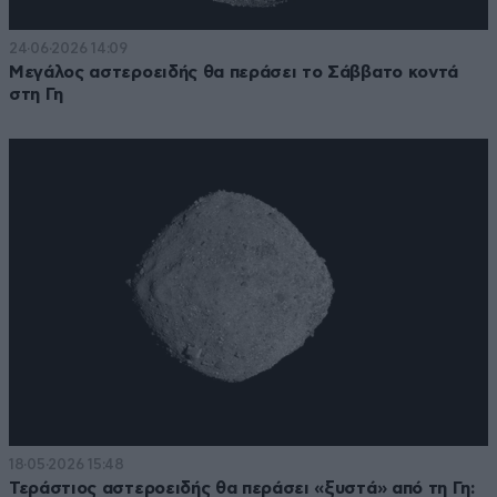
24·06·2026 14:09
Μεγάλος αστεροειδής θα περάσει το Σάββατο κοντά
στη Γη
18·05·2026 15:48
Τεράστιος αστεροειδής θα περάσει «ξυστά» από τη Γη: