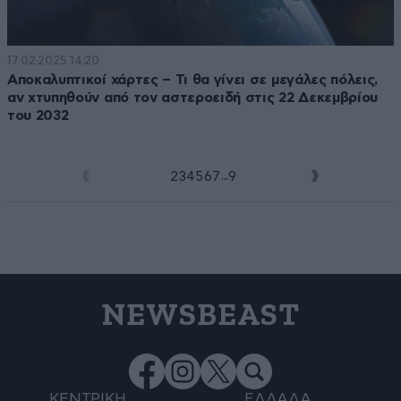
17·02·2025 14:20
Αποκαλυπτικοί χάρτες – Τι θα γίνει σε μεγάλες πόλεις,
αν χτυπηθούν από τον αστεροειδή στις 22 Δεκεμβρίου
του 2032
...
1
2
3
4
5
6
7
9
NEWSBEAST
ΚΕΝΤΡΙΚΗ
ΕΛΛΑΔΑ