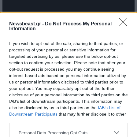
Newsbeast.gr -
Do Not Process My Personal
Information
If you wish to opt-out of the sale, sharing to third parties, or
processing of your personal or sensitive information for
targeted advertising by us, please use the below opt-out
section to confirm your selection. Please note that after your
opt-out request is processed you may continue seeing
interest-based ads based on personal information utilized by
us or personal information disclosed to third parties prior to
your opt-out. You may separately opt-out of the further
20·11·2025 22:55
disclosure of your personal information by third parties on the
Πώς η Γη αντιμετωπίζει τους φονικούς αστεροειδείς –
IAB’s list of downstream participants. This information may
Τα πλανητικά συστήματα άμυνας και η διαστημική
also be disclosed by us to third parties on the
IAB’s List of
παρακολούθηση
Downstream Participants
that may further disclose it to other
third parties.
Please note that this website/app uses one or more Google
Personal Data Processing Opt Outs