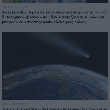
24·07·2025 10:22
Αστεροειδής περνά σε κοντινή απόσταση από τη Γη – Οι
διαστημικοί «βράχοι» που δεν εντοπίζονται εύκολα και
μπορούν να καταστρέψουν ολόκληρες πόλεις
30·05·2025 19:09
Τρεις αστεροειδείς «δολοφόνοι πόλεων» θα μπορούσαν