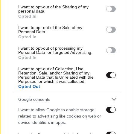
services and may gather and store information including but
not limited to your visit or usage behaviour. You may click to
I want to opt-out of the Sharing of my
personal data.
grant or deny consent to Google and its third-party tags to
Opted In
use your data for below specified purposes in below Google
consent section.
I want to opt-out of the Sale of my
Personal Data.
Opted In
I want to opt-out of processing my
Personal Data for Targeted Advertising.
Opted In
I want to opt-out of Collection, Use,
Retention, Sale, and/or Sharing of my
Personal Data that Is Unrelated with the
24·10·2025 10:57
Purposes for which it was collected.
Ο κομήτης στο μέγεθος του Μανχάταν που
Opted Out
προβληματίζει τη NASA – Η κοσμική ανωμαλία με τις
παράξενες συμπεριφορές
Google consents
I want to allow Google to enable storage
related to advertising like cookies on web or
device identifiers in apps.