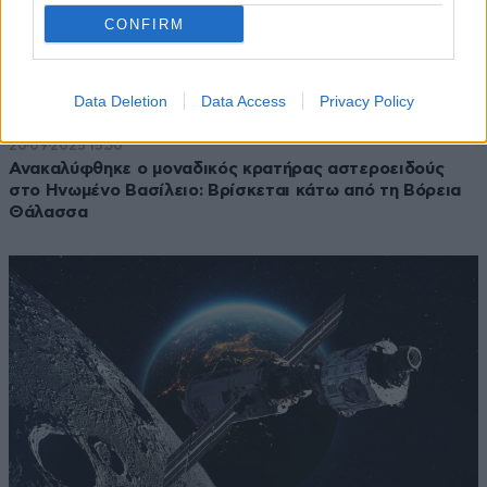
CONFIRM
Data Deletion
Data Access
Privacy Policy
20·09·2025 15:30
Ανακαλύφθηκε ο μοναδικός κρατήρας αστεροειδούς
στο Ηνωμένο Βασίλειο: Βρίσκεται κάτω από τη Βόρεια
Θάλασσα