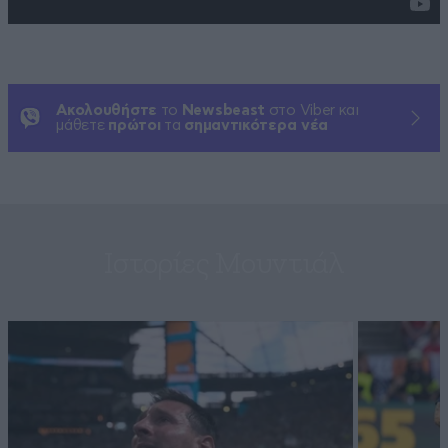
Ακολουθήστε
το
Newsbeast
στο Viber και
μάθετε
πρώτοι
τα
σημαντικότερα νέα
Ιστορίες Μουντιάλ