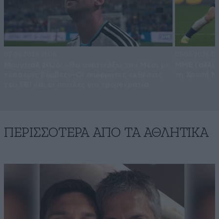
07·08·2026 21:08
03·08·2026 12
Μουντιάλ 2026: «Θα ανατινάξω τον Μέσι με
ΜΜΕ Γαλλία
τέσσερις βόμβες»-Οι απόρρητες εκθέσεις
τη Χρυσή Μ
του FBI και οι απειλές για τρομοκρατία
ΠΕΡΙΣΣΟΤΕΡΑ ΑΠΟ ΤA ΑΘΛΗΤΙΚΑ