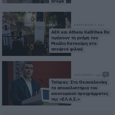
άτομα
ΑΘΛΗΤΙΚΑ
38 λ. πριν
ΑΕΚ και Athens Kallithea θα
τιμήσουν τη μνήμη του
Μιχάλη Κατσούρη στο
αποψινό φιλικό
8
ΠΟΛΙΤΙΚΗ
50 λ. πριν
Τσίπρας: Στη Θεσσαλονίκη
τα αποκαλυπτήρια του
οικονομικού προγράμματος
της «ΕΛ.Α.Σ.»