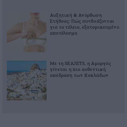
Αυξητική & Ανόρθωση
Στήθους: Πώς συνδυάζονται
για το τέλειο, εξατομικευμένο
αποτέλεσμα
Με τη SEAJETS, η Αμοργός
γίνεται η πιο αυθεντική
απόδραση των Κυκλάδων