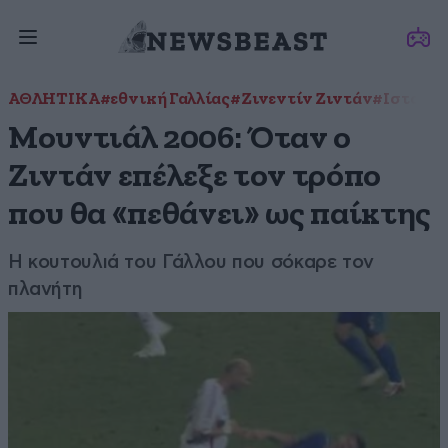
ΑΘΛΗΤΙΚΑ
#εθνική Γαλλίας
#Ζινεντίν Ζιντάν
#Ιστορίε
Μουντιάλ 2006: Όταν ο
Ζιντάν επέλεξε τον τρόπο
που θα «πεθάνει» ως παίκτης
Η κουτουλιά του Γάλλου που σόκαρε τον
πλανήτη