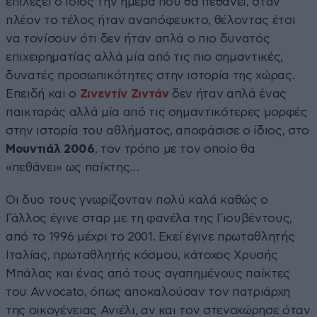
επιλέξει ο ίδιος την ημέρα που θα πεθάνει, όταν
πλέον το τέλος ήταν αναπόφευκτο, θέλοντας έτσι
να τονίσουν ότι δεν ήταν απλά ο πιο δυνατός
επιχειρηματίας αλλά μία από τις πιο σημαντικές,
δυνατές προσωπικότητες στην ιστορία της χώρας.
Επειδή και ο
Ζινεντίν Ζιντάν
δεν ήταν απλά ένας
παικταράς αλλά μία από τις σημαντικότερες μορφές
στην ιστορία του αθλήματος, αποφάσισε ο ίδιος, στο
Μουντιάλ 2006
, τον τρόπο με τον οποίο θα
«πεθάνει» ως παίκτης…
Οι δυο τους γνωρίζονταν πολύ καλά καθώς ο
Γάλλος έγινε σταρ με τη φανέλα της Γιουβέντους,
από το 1996 μέχρι το 2001. Εκεί έγινε πρωταθλητής
Ιταλίας, πρωταθλητής κόσμου, κάτοχος Χρυσής
Μπάλας και ένας από τους αγαπημένους παίκτες
του Avvocato, όπως αποκαλούσαν τον πατριάρχη
της οικογένειας Ανιέλι, αν και τον στενοχώρησε όταν