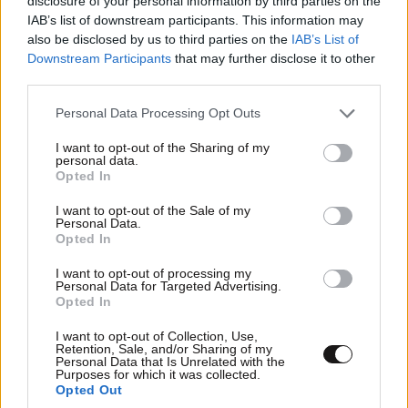
disclosure of your personal information by third parties on the
IAB’s list of downstream participants. This information may
also be disclosed by us to third parties on the
IAB’s List of
Downstream Participants
that may further disclose it to other
third parties.
Please note that this website/app uses one or more Google
Personal Data Processing Opt Outs
services and may gather and store information including but
not limited to your visit or usage behaviour. You may click to
I want to opt-out of the Sharing of my
personal data.
grant or deny consent to Google and its third-party tags to
Opted In
use your data for below specified purposes in below Google
consent section.
I want to opt-out of the Sale of my
Personal Data.
Παγκόσμιο Κωπηλασίας Κ19: Ασημένιο μετάλλιο
Opted In
οι Χιώτης και Αλεξίου
I want to opt-out of processing my
Personal Data for Targeted Advertising.
Opted In
I want to opt-out of Collection, Use,
Retention, Sale, and/or Sharing of my
Personal Data that Is Unrelated with the
Ακολουθήστε το
NEWSBEAST
στο
Google News
Purposes for which it was collected.
Opted Out
και μάθετε πρώτοι όλες τις ειδήσεις