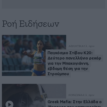
Ροή Ειδήσεων
ΑΘΛΗΤΙΚΑ
1 λ. πριν
Παγκόσμιο Στίβου Κ20:
Δεύτερο πανελλήνιο ρεκόρ
για την Μπακογιάννη,
έβδομη θέση για την
Στρούμπου
ΚΟΙΝΩΝΙΑ
4 λ. πριν
Greek Mafia: Στην Ελλάδα ο