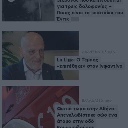
31χρονος που κατηγορείται
για τρεις δολοφονίες –
Ποιος είναι το «πιστόλι» του
Έντικ
ΑΘΛΗΤΙΚΑ
16 λ. πριν
La Liga: Ο Τέμπας
«επιτέθηκε» στον Ινφαντίνο
ΕΛΛΑΔΑ
21 λ. πριν
Φωτιά τώρα στην Αθήνα:
Απεγκλωβίστηκε σώο ένα
άτομο στην οδό
Κουμουνδούρου