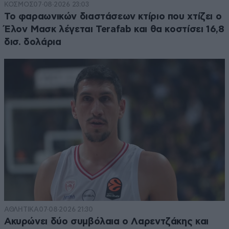
ΚΟΣΜΟΣ
07·08·2026 23:03
Το φαραωνικών διαστάσεων κτίριο που χτίζει ο
Έλον Μασκ λέγεται Terafab και θα κοστίσει 16,8
δισ. δολάρια
ΑΘΛΗΤΙΚΑ
07·08·2026 21:30
Ακυρώνει δύο συμβόλαια ο Λαρεντζάκης και