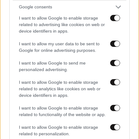
μόνοι μας σε αυτή την ακυβέρνητη χώρα...Αυτή η
Google consents
επεισοδιακή μέρα και η κατάληξη της είναι ο
I want to allow Google to enable storage
καθρέφτης της κοινωνίας μας.
related to advertising like cookies on web or
device identifiers in apps.
Απαντήστε
0
0
I want to allow my user data to be sent to
Google for online advertising purposes.
ΕΔΩ
05·05·2025 10:10
I want to allow Google to send me
personalized advertising.
δεν υπάρχει Καρυστιανού (Ζωή) να προβληθεί, η ζωή
I want to allow Google to enable storage
τους δεν έχει αξία;;;
related to analytics like cookies on web or
device identifiers in apps.
Απαντήστε
0
0
I want to allow Google to enable storage
related to functionality of the website or app.
@@@
05·05·2025 08:27
I want to allow Google to enable storage
related to personalization.
ΜΟΝΙΜΑ ΚΑΙ ΣΤΑΘΕΡΑ ΟΙ ΑΡΧΙΕΓΚΛΗΜΑΤΙΕΣ ΤΗΣ