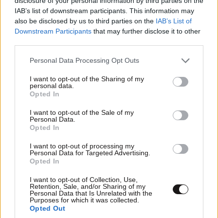
disclosure of your personal information by third parties on the
IAB’s list of downstream participants. This information may
also be disclosed by us to third parties on the
IAB’s List of
Downstream Participants
that may further disclose it to other
third parties.
Please note that this website/app uses one or more Google
Personal Data Processing Opt Outs
services and may gather and store information including but
not limited to your visit or usage behaviour. You may click to
I want to opt-out of the Sharing of my
personal data.
grant or deny consent to Google and its third-party tags to
Opted In
use your data for below specified purposes in below Google
consent section.
I want to opt-out of the Sale of my
Personal Data.
Opted In
I want to opt-out of processing my
Personal Data for Targeted Advertising.
Opted In
Marfin
06·05·2025 00:09
I want to opt-out of Collection, Use,
Retention, Sale, and/or Sharing of my
Μας συγκλόνισε ο βίαιος θάνατος τους,όπως και η
Personal Data that Is Unrelated with the
Purposes for which it was collected.
συνέντευξη του συζύγου της εγκυμονούσας
Opted Out
Αγγελικής την θυμάμαι μέχρι και σήμερα.Είμαστε