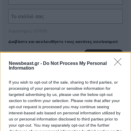
Xαρακτήρες: 0/1000
Διαβάστε και ακολουθήστε τους κανόνες σχολιασμού
ΠΡΟΣΘΗΚΗ
Newsbeast.gr -
Do Not Process My Personal
Information
If you wish to opt-out of the sale, sharing to third parties, or
ΠΑΣΟΚ
07·05·2025 02:14
processing of your personal or sensitive information for
targeted advertising by us, please use the below opt-out
Πάντως το μπλοκ της ΑΝΤΑΡΣΥΑ ήταν μακριά απ' την
section to confirm your selection. Please note that after your
περιοχή αυτή την ώρα του εμπρησμού.
opt-out request is processed you may continue seeing
interest-based ads based on personal information utilized by
Απαντήστε
0
0
us or personal information disclosed to third parties prior to
your opt-out. You may separately opt-out of the further