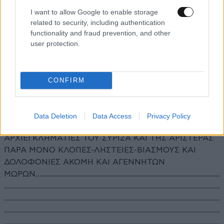
I want to allow Google to enable storage
ΑΡΙΣΤΕΡΑΣ ΔΙΑΠΡΑΤΤΟΥΝ ΕΓΚΛΗΜΑΤΑ ΣΕ ΒΑΡΟΣ
related to security, including authentication
ΤΟΥ ΛΑΟΥ ΟΠΩΣ ΚΛΟΠΕΣ-ΛΗΣΤΕΙΕΣ-ΒΙΑΣΜΟΥΣ ΚΑΙ
functionality and fraud prevention, and other
ΔΟΛΟΦΟΝΙΕΣ ΔΙΑΧΡΟΝΙΚΑ...
user protection.
Απαντήστε
0
0
CONFIRM
@@@
05·05·2025 04:16
Data Deletion
Data Access
Privacy Policy
ΔΕΝ ΠΕΡΙΜΕΝΟΥΜΕ ΤΙΠΟΤΑ ΚΑΛΥΤΕΡΟ ΑΠΟ ΤΟΥΣ
ΑΡΧΙΕΓΚΛΗΜΑΤΙΕΣ ΤΟΥ ΣΥΡΙΖΑ ΚΑΙ ΤΗΣ ΑΡΙΣΤΕΡΑΣ
ΠΑΡΑ ΜΟΝΟ ΚΛΟΠΕΣ-ΛΗΣΤΕΙΕΣ-ΒΙΑΣΜΟΥΣ ΚΑΙ
ΔΟΛΟΦΟΝΙΕΣ ΑΚΟΜΗ ΚΑΙ ΑΓΕΝΝΗΤΩΝ
ΜΩΡΩΝ............................................................................................
............................................................................................................
............................................................................................................
............................................................................................................
............................................................................................................