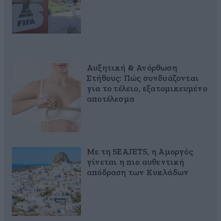
Αυξητική & Ανόρθωση
Στήθους: Πώς συνδυάζονται
για το τέλειο, εξατομικευμένο
αποτέλεσμα
Με τη SEAJETS, η Αμοργός
γίνεται η πιο αυθεντική
απόδραση των Κυκλάδων