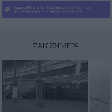
Ακολουθήστε
το
Newsbeast
στο Viber και
μάθετε
πρώτοι
τα
σημαντικότερα νέα
ΣΑΝ ΣΉΜΕΡΑ