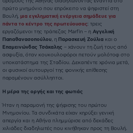
δρόμους της Αθήνας διαδηλώνοντας ενάντια στο
πρώτο μνημόνιο που επρόκειτο να ψηφιστεί στη
Βουλή,
μια εγκληματική ενέργεια σημάδευε για
πάντα το κέντρο της πρωτεύουσας
: τρεις
εργαζόμενοι της τράπεζας Marfin – η
Αγγελική
Παπαθανασοπούλου
, η
Παρασκευή Ζούλια
και ο
Επαμεινώνδας Τσάκαλης
– χάνουν τη ζωή τους από
ασφυξία, όταν κουκουλοφόροι πετούν μολότοφ στο
υποκατάστημα της Σταδίου. Δεκαπέντε χρόνια μετά,
οι φυσικοί αυτουργοί της φονικής επίθεσης
παραμένουν ασύλληπτοι.
Η μέρα της οργής και της φωτιάς
Ήταν η παραμονή της ψήφισης του πρώτου
Μνημονίου. Τα συνδικάτα είχαν κηρύξει γενική
απεργία και η Αθήνα πλημμύρισε από δεκάδες
χιλιάδες διαδηλωτές που κινήθηκαν προς τη Βουλή.