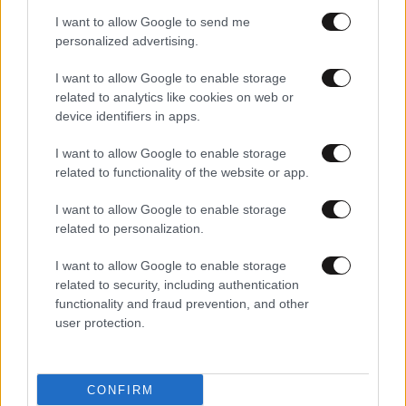
I want to allow Google to send me
personalized advertising.
I want to allow Google to enable storage
related to analytics like cookies on web or
device identifiers in apps.
I want to allow Google to enable storage
related to functionality of the website or app.
23·01·2026 12:04
Η Βουλή θα «υιοθετήσει» το ανήλικο παιδί του 53χρονου
I want to allow Google to enable storage
λιμενικού – Λίγο πριν παρασυρθεί, είχε σώσει μικρό
related to personalization.
παιδί που πάλευε με τα κύματα
I want to allow Google to enable storage
related to security, including authentication
functionality and fraud prevention, and other
user protection.
CONFIRM