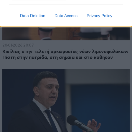
Data Deletion
Data Access
Privacy Policy
20·01·2026 20:07
Κικίλιας στην τελετή ορκωμοσίας νέων λιμενοφυλάκων:
Πίστη στην πατρίδα, στη σημαία και στο καθήκον