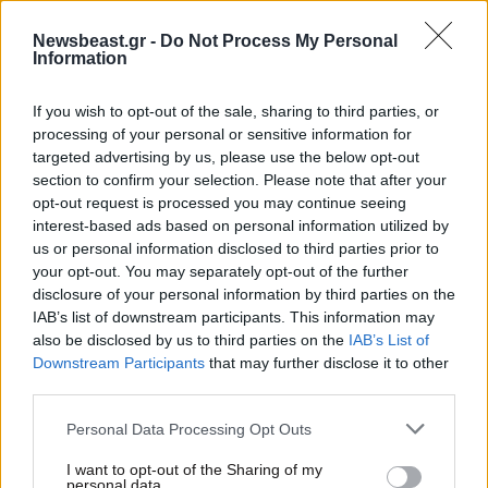
Newsbeast.gr -
Do Not Process My Personal
Information
If you wish to opt-out of the sale, sharing to third parties, or
processing of your personal or sensitive information for
targeted advertising by us, please use the below opt-out
section to confirm your selection. Please note that after your
opt-out request is processed you may continue seeing
interest-based ads based on personal information utilized by
us or personal information disclosed to third parties prior to
your opt-out. You may separately opt-out of the further
disclosure of your personal information by third parties on the
IAB’s list of downstream participants. This information may
also be disclosed by us to third parties on the
IAB’s List of
04·02·2026 12:45
Downstream Participants
that may further disclose it to other
Κικίλιας για την τραγωδία στη Χίο: Ανείπωτη η θλίψη
third parties.
μας – Εχθροί της χώρας οι σύγχρονοι λαθρέμποροι
Please note that this website/app uses one or more Google
Personal Data Processing Opt Outs
services and may gather and store information including but
not limited to your visit or usage behaviour. You may click to
I want to opt-out of the Sharing of my
personal data.