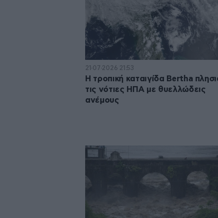
21·07·2026 21:53
Η τροπική καταιγίδα Bertha πλησι
τις νότιες ΗΠΑ με θυελλώδεις
ανέμους