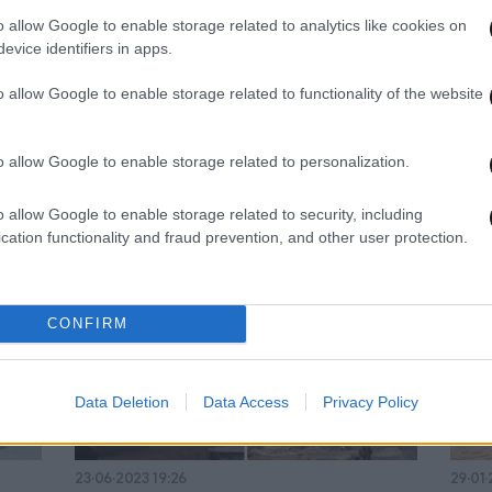
o allow Google to enable storage related to analytics like cookies on
evice identifiers in apps.
o allow Google to enable storage related to functionality of the website
03·09·2024 06:37
06·07
13 νεκροί εξαιτίας της τροπικής
Η τρ
 το
καταιγίδας Γιάγκι στις Φιλιππίνες
Κόλπ
o allow Google to enable storage related to personalization.
προς
με!»
o allow Google to enable storage related to security, including
cation functionality and fraud prevention, and other user protection.
CONFIRM
Data Deletion
Data Access
Privacy Policy
23·06·2023 19:26
29·01·