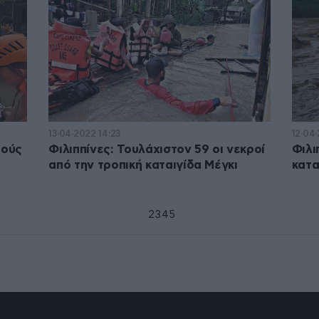
13·04·2022 14:23
12·04
ρούς
Φιλιππίνες: Τουλάχιστον 59 οι νεκροί
Φιλι
από την τροπική καταιγίδα Μέγκι
κατα
1
2
3
4
5