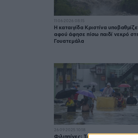
11·06·2026 08:15
Η καταιγίδα Κριστίνα υποβαθμίζε
αφού άφησε πίσω παιδί νεκρό στ
Γουατεμάλα
26·09·2025 10:18
Φιλιππίνες: Τρεις νεκροί μετά το