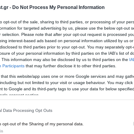
ι –
σχηματίστηκε κοντά στο Πράσινο
230.
.gr -
Do Not Process My Personal Information
αν
Ακρωτήρι
κατα
to opt-out of the sale, sharing to third parties, or processing of your per
formation for targeted advertising by us, please use the below opt-out s
r selection. Please note that after your opt-out request is processed y
eing interest-based ads based on personal information utilized by us or
disclosed to third parties prior to your opt-out. You may separately opt-
losure of your personal information by third parties on the IAB’s list of
. This information may also be disclosed by us to third parties on the
IA
Participants
that may further disclose it to other third parties.
 that this website/app uses one or more Google services and may gath
including but not limited to your visit or usage behaviour. You may click 
 to Google and its third-party tags to use your data for below specifi
ogle consent section.
13·06·2025 20:27
27·10
Η τροπική καταιγίδα Wutip σαρώνει
Φιλι
την επαρχία Χαϊνάν στη νότια Κίνα –
από 
l Data Processing Opt Outs
ους
Έκλεισαν σχολεία και τουριστικά
αξιοθέατα
o opt-out of the Sharing of my personal data.
In