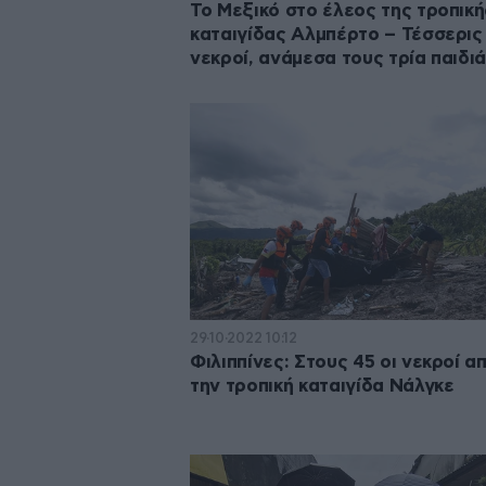
Το Μεξικό στο έλεος της τροπική
καταιγίδας Αλμπέρτο – Τέσσερις
νεκροί, ανάμεσα τους τρία παιδι
29·10·2022 10:12
Φιλιππίνες: Στους 45 οι νεκροί α
την τροπική καταιγίδα Νάλγκε