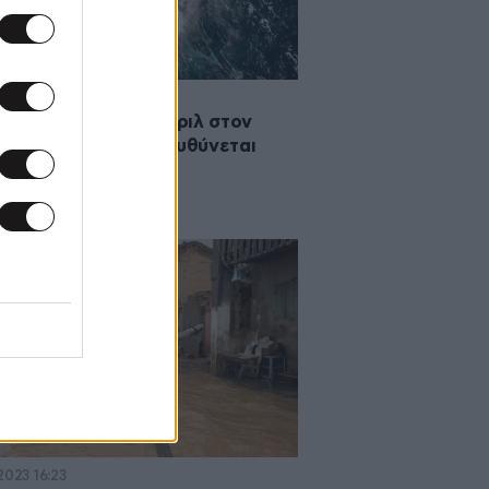
·2024 14:21
οπική καταιγίδα Μπέριλ στον
ο του Μεξικού κατευθύνεται
 το Τέξας
2023 16:23