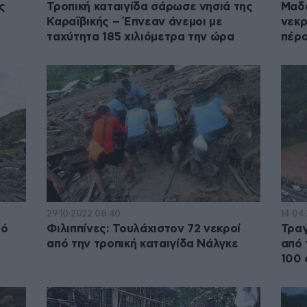
ς
Τροπική καταιγίδα σάρωσε νησιά της
Μαδα
Καραϊβικής – Έπνεαν άνεμοι με
νεκρ
ά
ταχύτητα 185 χιλιόμετρα την ώρα
πέρα
29·10·2022 08:40
14·04
πό
Φιλιππίνες: Τουλάχιστον 72 νεκροί
Τραγ
από την τροπική καταιγίδα Νάλγκε
από 
100 