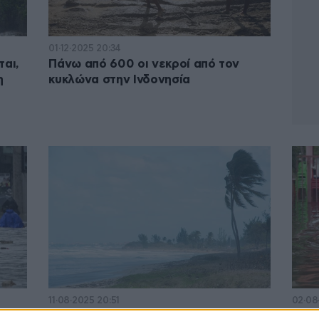
01·12·2025 20:34
ται,
Πάνω από 600 οι νεκροί από τον
η
κυκλώνα στην Ινδονησία
11·08·2025 20:51
02·08
Η τροπική καταιγίδα Έριν
Ταϊλ