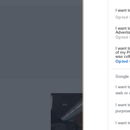
I want t
Opted 
I want 
Advertis
Opted 
I want t
of my P
was col
Opted 
Google 
I want t
web or d
I want t
purpose
I want 