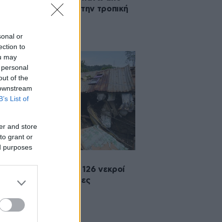
000 πληγέντες από την τροπική
ιγίδα Wipha
sonal or
ection to
ou may
 personal
out of the
 downstream
B’s List of
er and store
to grant or
ed purposes
·2024 00:40
ππίνες: Τουλάχιστον 126 νεκροί
τις φονικές πλημμύρες