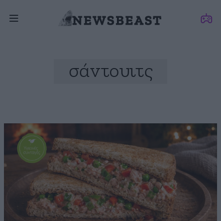
σάντουιτς