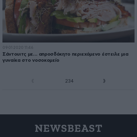
09·01·2020 11:46
Σάντουιτς με… απροσδόκητο περιεχόμενο έστειλε μια
γυναίκα στο νοσοκομείο
1
2
3
4
NEWSBEAST