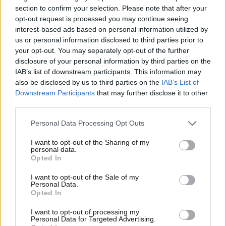
section to confirm your selection. Please note that after your
opt-out request is processed you may continue seeing
interest-based ads based on personal information utilized by
us or personal information disclosed to third parties prior to
your opt-out. You may separately opt-out of the further
disclosure of your personal information by third parties on the
IAB’s list of downstream participants. This information may
02·11·2023 18:11
also be disclosed by us to third parties on the
IAB’s List of
Τρως πρωινό στο αυτοκίνητο; Φτιάξε το πιο
Downstream Participants
that may further disclose it to other
απολαυστικό σάντουιτς
third parties.
Please note that this website/app uses one or more Google
Personal Data Processing Opt Outs
services and may gather and store information including but
not limited to your visit or usage behaviour. You may click to
I want to opt-out of the Sharing of my
personal data.
grant or deny consent to Google and its third-party tags to
Opted In
use your data for below specified purposes in below Google
consent section.
I want to opt-out of the Sale of my
Personal Data.
Opted In
I want to opt-out of processing my
Personal Data for Targeted Advertising.