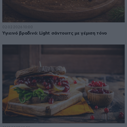
02·02·2026 10:00
Υγιεινό βραδινό: Light σάντουιτς με γέμιση τόνο