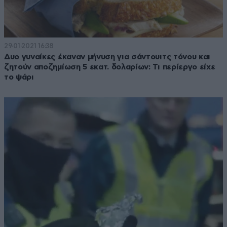
29·01·2021 16:38
Δυο γυναίκες έκαναν μήνυση για σάντουιτς τόνου και
ζητούν αποζημίωση 5 εκατ. δολαρίων: Τι περίεργο είχε
το ψάρι