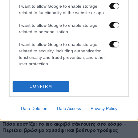
03·07·2023 06:58
I want to allow Google to enable storage
Χαμός με βίντεο από τα επεισόδια στη Γαλλία: Γύρω του
related to functionality of the website or app.
το χάος κι εκείνος τρώει ατάραχος το σάντουιτς
I want to allow Google to enable storage
related to personalization.
I want to allow Google to enable storage
related to security, including authentication
functionality and fraud prevention, and other
user protection.
CONFIRM
Data Deletion
Data Access
Privacy Policy
21·04·2023 16:51
Πόσο κοστίζει το πιο ακριβό σάντουιτς στο κόσμο –
Περιέχει βρώσιμο χρυσάφι και βούτυρο τρούφας