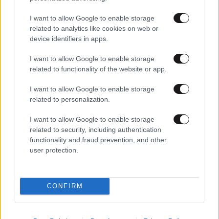
I want to allow Google to enable storage
related to analytics like cookies on web or
device identifiers in apps.
I want to allow Google to enable storage
related to functionality of the website or app.
10·05·2025 10:36
I want to allow Google to enable storage
Εθελοντές με πινέλα και πείσμα: Οι «Φίλοι του
related to personalization.
Ιστορικού Κέντρου» που επιμένουν να καθαρίζουν τα
μνημεία της Θεσσαλονίκης
I want to allow Google to enable storage
related to security, including authentication
functionality and fraud prevention, and other
user protection.
CONFIRM