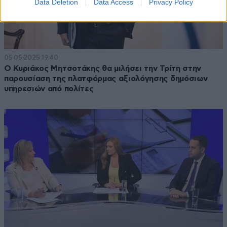
Data Deletion
Data Access
Privacy Policy
05·05·2025 19:40
Ο Κυριάκος Μητσοτάκης θα μιλήσει την Τρίτη στην
παρουσίαση της πλατφόρμας αξιολόγησης δημόσιων
υπηρεσιών από πολίτες