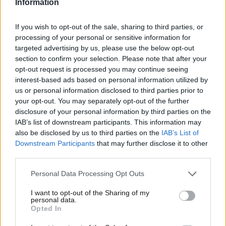
Information
If you wish to opt-out of the sale, sharing to third parties, or
processing of your personal or sensitive information for
targeted advertising by us, please use the below opt-out
section to confirm your selection. Please note that after your
opt-out request is processed you may continue seeing
interest-based ads based on personal information utilized by
us or personal information disclosed to third parties prior to
your opt-out. You may separately opt-out of the further
disclosure of your personal information by third parties on the
IAB’s list of downstream participants. This information may
also be disclosed by us to third parties on the
IAB’s List of
02·06·2025 16:41
Downstream Participants
that may further disclose it to other
Προσωπικός Αριθμός: Τι πρέπει να κάνετε για να τον
third parties.
εκδώσετε – Ερωτήσεις και απαντήσεις
Please note that this website/app uses one or more Google
Personal Data Processing Opt Outs
services and may gather and store information including but
not limited to your visit or usage behaviour. You may click to
I want to opt-out of the Sharing of my
personal data.
grant or deny consent to Google and its third-party tags to
Opted In
use your data for below specified purposes in below Google
consent section.