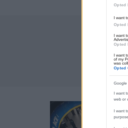
Opted 
I want t
Opted 
I want 
Advertis
Opted 
I want t
of my P
was col
Opted 
Google 
I want t
web or d
I want t
purpose