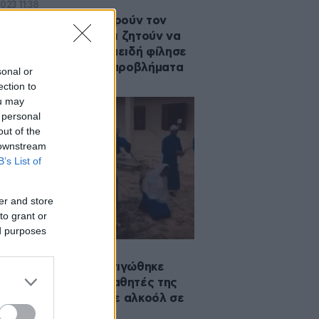
2023 11:38
οί δικηγόροι κατηγορούν τον
τιάνο για μοιχεία και ζητούν να
ιγωθεί 99 φορές, επειδή φίλησε
άστρια με κινητικά προβλήματα
sonal or
ection to
ou may
 personal
out of the
 downstream
B’s List of
er and store
to grant or
ed purposes
2021 15:56
τρια σχολείου μαστιγώθηκε
εώς από τους συμμαθητές της
ην κατηγορία ότι ήπιε αλκοόλ σε
τυ