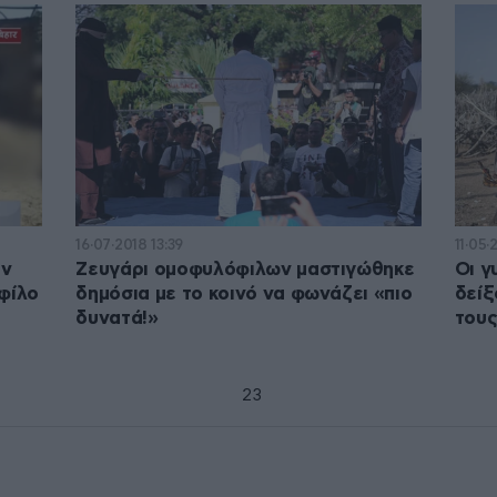
16·07·2018 13:39
11·05·
αν
Ζευγάρι ομοφυλόφιλων μαστιγώθηκε
Οι γ
φίλο
δημόσια με το κοινό να φωνάζει «πιο
δείξ
δυνατά!»
τους
1
2
3