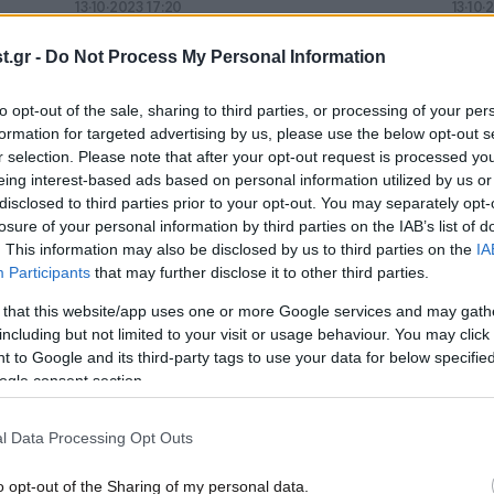
13·10·2023 17:20
13·10·
 σε
Κριστιάνο Ρονάλντο: Καταδικάστηκε
Ιραν
ύσε
ερήμην στο Ιράν σε 99 χτυπήματα με
Κρισ
.gr -
Do Not Process My Personal Information
μαστίγιο επειδή φίλησε θαυμάστρια
μαστ
θαυμ
to opt-out of the sale, sharing to third parties, or processing of your per
formation for targeted advertising by us, please use the below opt-out s
r selection. Please note that after your opt-out request is processed y
eing interest-based ads based on personal information utilized by us or
disclosed to third parties prior to your opt-out. You may separately opt-
losure of your personal information by third parties on the IAB’s list of
. This information may also be disclosed by us to third parties on the
IA
Participants
that may further disclose it to other third parties.
 that this website/app uses one or more Google services and may gath
including but not limited to your visit or usage behaviour. You may click 
 to Google and its third-party tags to use your data for below specifi
ogle consent section.
13·01·2022 21:52
12·10·
α το
Μαστίγωσαν γυναίκα στην Ινδονησία
Μαθή
ράκια
100 φορές γιατί απάτησε τον σύζυγό
ανηλ
l Data Processing Opt Outs
της και τον σύντροφό της 15
με τ
πάρ
o opt-out of the Sharing of my personal data.