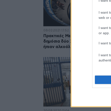
I want 
I want t
web or d
I want t
08·02·2021 17:52
or app.
Πρακτικές Μεσαίωνα: Μαστίγωσ
δημόσια δύο Χριστιανούς επειδή
I want t
ήπιαν αλκοόλ και τζόγαραν
I want t
authenti
20·08·2020 11:06