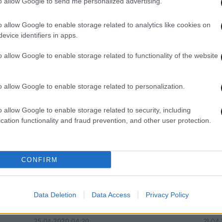
to allow Google to send me personalized advertising.
o allow Google to enable storage related to analytics like cookies on
evice identifiers in apps.
o allow Google to enable storage related to functionality of the website
28·01·2021 14:22
15·09
αν
Μεσαίωνας: Ομοφυλόφιλο ζευγάρι
Μαστ
μαστιγώθηκε 77 φορές – Οι νεαροί
γιατ
o allow Google to enable storage related to personalization.
άντρες ικέτευαν για έλεος
o allow Google to enable storage related to security, including
cation functionality and fraud prevention, and other user protection.
CONFIRM
Data Deletion
Data Access
Privacy Policy
25·04·2020 04:20
21·04