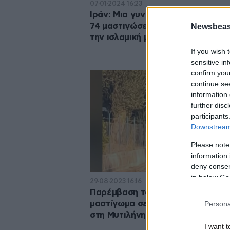
07·01·2024 16:23
Ιράν: Μια γυναίκα καταδικάστηκε
74 μαστιγώσεις επειδή δεν φορο
Newsbeast
την ισλαμική μαντίλα
If you wish 
sensitive in
confirm you
continue se
information 
further disc
participants
Downstream 
Please note
information 
deny consent
in below Go
29·08·2023 16:16
Παρέμβαση του Αρείου Πάγου γι
μαστίγωμα σε αγώνες με γαϊδου
Persona
στη Μυτιλήνη
I want t