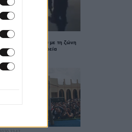
·2020 20:47
ίγωσε την κόρη του με τη ζώνη
ί την έπιασε σε… πορεία
·2020 22:47