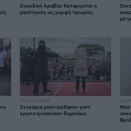
:
Σαουδική Αραβία: Καταργείται η
Συνε
κές
μαστίγωση ως μορφή τιμωρίας
επαρ
μέτρ
19·09·2019 18:48
04·09·
 να
Ζευγάρια μαστιγώθηκαν γιατί
Μαστ
ερωτοτροπούσαν δημοσίως
σοκο
Βραζ