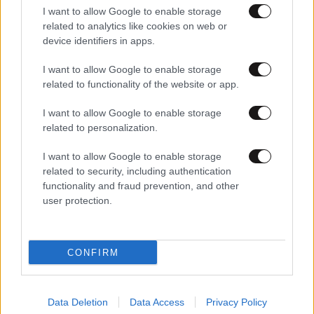
I want to allow Google to enable storage
related to analytics like cookies on web or
device identifiers in apps.
I want to allow Google to enable storage
related to functionality of the website or app.
I want to allow Google to enable storage
related to personalization.
19·05·2021 17:29
I want to allow Google to enable storage
Κομισιόν: Η Ryanair κέρδισε την ακύρωση τω κρατικών
related to security, including authentication
χορηγήσεων προς τις KLM και TAP
functionality and fraud prevention, and other
user protection.
CONFIRM
Data Deletion
Data Access
Privacy Policy