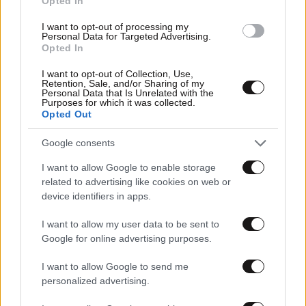
Opted In
I want to opt-out of processing my
Personal Data for Targeted Advertising.
Opted In
I want to opt-out of Collection, Use,
Retention, Sale, and/or Sharing of my
Personal Data that Is Unrelated with the
13·09·2025 11:33
Purposes for which it was collected.
Η γυναικεία γονιμότητα στα 20, στα 30 και στα 40 –
Opted Out
Όλα όσα πρέπει να γνωρίζετε
Google consents
I want to allow Google to enable storage
related to advertising like cookies on web or
device identifiers in apps.
I want to allow my user data to be sent to
Google for online advertising purposes.
I want to allow Google to send me
personalized advertising.