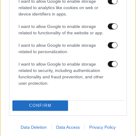
I want to allow Google to enable storage
related to analytics like cookies on web or
device identifiers in apps.
27·06·2025 08:32
I want to allow Google to enable storage
Η αλήθεια για την ανδρική γονιμότητα μετά τα 40 – 5
related to functionality of the website or app.
τρόποι για να ενισχύσετε την ποιότητα του σπέρματος
I want to allow Google to enable storage
related to personalization.
I want to allow Google to enable storage
related to security, including authentication
functionality and fraud prevention, and other
user protection.
CONFIRM
Data Deletion
Data Access
Privacy Policy
23·06·2025 12:45