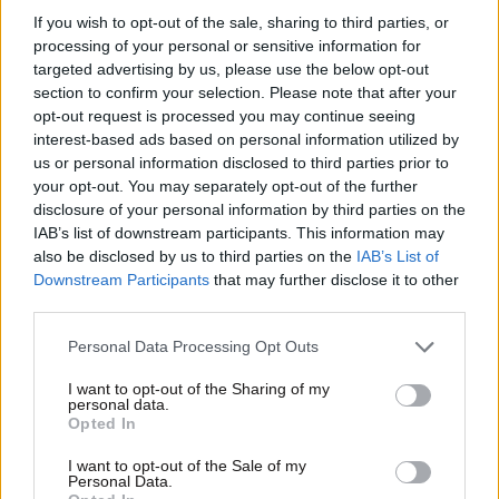
If you wish to opt-out of the sale, sharing to third parties, or
processing of your personal or sensitive information for
targeted advertising by us, please use the below opt-out
section to confirm your selection. Please note that after your
opt-out request is processed you may continue seeing
interest-based ads based on personal information utilized by
us or personal information disclosed to third parties prior to
your opt-out. You may separately opt-out of the further
disclosure of your personal information by third parties on the
14·10·2025 17:45
IAB’s list of downstream participants. This information may
Ο Covid και οι κρυφές συνέπειες στο σπέρμα – Πώς
also be disclosed by us to third parties on the
IAB’s List of
επηρεάζει τα αγέννητα παιδιά σας
Downstream Participants
that may further disclose it to other
third parties.
Please note that this website/app uses one or more Google
Personal Data Processing Opt Outs
services and may gather and store information including but
not limited to your visit or usage behaviour. You may click to
I want to opt-out of the Sharing of my
personal data.
grant or deny consent to Google and its third-party tags to
Opted In
use your data for below specified purposes in below Google
consent section.
I want to opt-out of the Sale of my
Personal Data.