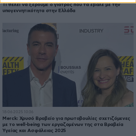
Τι θέλει να ξέρουμε ο γιατρός που τα έβαλε με την
υπογεννητικότητα στην Ελλάδα
18·06·2025 10:36
Merck: Χρυσό Βραβείο για πρωτοβουλίες σχετιζόμενες
με το well-being των εργαζομένων της στα Βραβεία
Υγείας και Ασφάλειας 2025