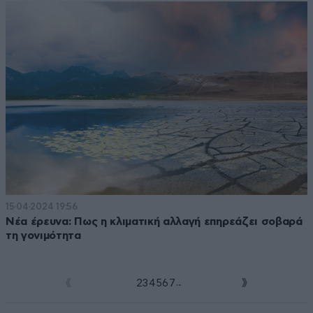
15·04·2024 19:56
Νέα έρευνα: Πως η κλιματική αλλαγή επηρεάζει σοβαρά
τη γονιμότητα
...
1
2
3
4
5
6
7