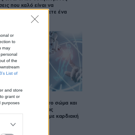
εις που καλό είναι να
εύγετε, όταν γράφετε ένα
γελματικό email
sonal or
ection to
ou may
 personal
out of the
 downstream
B’s List of
er and store
to grant or
·2025 08:12
ed purposes
έφτης «σκανάρει» το σώμα και
τεύσιμος αισθητήρας
κολουθεί ασθενείς με καρδιακή
άρκεια