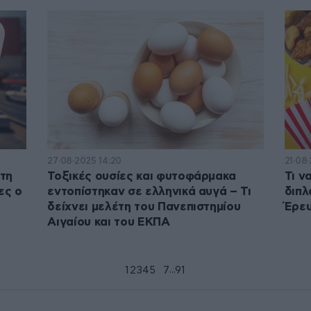
27·08·2025 14:20
21·08
τη
Τοξικές ουσίες και φυτοφάρμακα
Τι ν
ες ο
εντοπίστηκαν σε ελληνικά αυγά – Τι
διπλ
δείχνει μελέτη του Πανεπιστημίου
Έρε
Αιγαίου και του ΕΚΠΑ
...
1
2
3
4
5
6
7
91