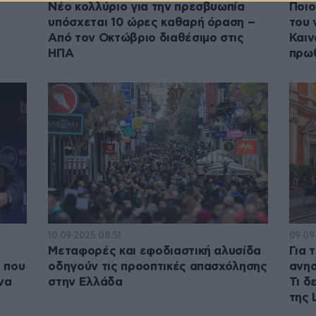
Νέο κολλύριο για την πρεσβυωπία
Ποιο
υπόσχεται 10 ώρες καθαρή όραση –
του 
Από τον Οκτώβριο διαθέσιμο στις
Καιν
ΗΠΑ
πρω
10·09·2025 08:51
09·09
Μεταφορές και εφοδιαστική αλυσίδα
Για 
 που
οδηγούν τις προοπτικές απασχόλησης
ανησ
να
στην Ελλάδα
Τι δ
της 