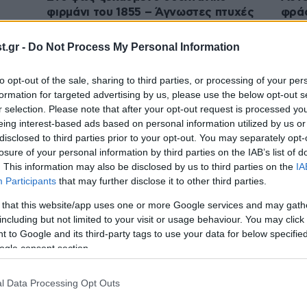
φιρμάνι του 1855 – Άγνωστες πτυχές
φράσ
της ελληνικής διπλωματίας στην
αποφ
Αλεξάνδρεια του 19ου αιώνα
επαγ
.gr -
Do Not Process My Personal Information
to opt-out of the sale, sharing to third parties, or processing of your per
formation for targeted advertising by us, please use the below opt-out s
r selection. Please note that after your opt-out request is processed y
eing interest-based ads based on personal information utilized by us or
disclosed to third parties prior to your opt-out. You may separately opt-
losure of your personal information by third parties on the IAB’s list of
. This information may also be disclosed by us to third parties on the
IA
Participants
that may further disclose it to other third parties.
 that this website/app uses one or more Google services and may gath
including but not limited to your visit or usage behaviour. You may click 
08·10·2025 16:12
05·10
 to Google and its third-party tags to use your data for below specifi
5
Οι γυναίκες έχουν υψηλότερο
Καθρ
ogle consent section.
υνα
γενετικό κίνδυνο κατάθλιψης
εμφυ
παρα
ανεπ
l Data Processing Opt Outs