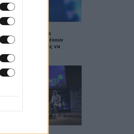
2025 10:53
επιστημονική έρευνα
αλύπτει ποια άτομα έχουν
λύτερες πιθανότητες να
νίσουν Long Covid
2025 12:34