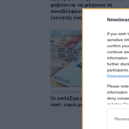
φοβούνται να μιλήσουν σε
συναδέλφους χωρίς τη βοήθεια
τεχνητής νοημοσύνης
Newsbeast
If you wish 
sensitive in
confirm you
continue se
information 
further disc
participants
Downstream 
Please note
information 
13·10·2025 08:48
deny consent
Οι επιλέξιμες δαπάνες δράσης 1
in below Go
εκατ. ευρώ με επίκεντρο την έρε
Persona