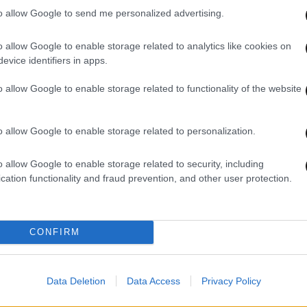
to allow Google to send me personalized advertising.
o allow Google to enable storage related to analytics like cookies on
evice identifiers in apps.
03·10·2025 11:48
01·10·
εν
Οι ερευνητές είναι πιο κοντά από
Νέα 
o allow Google to enable storage related to functionality of the website
οφή
ποτέ στην επίλυση του μυστηρίου της
αποκ
Αμέλια Έρχαρτ – Αεροφωτογραφίες
μεγα
μπορεί να αποτελέσουν το «κλειδί»
εμφα
o allow Google to enable storage related to personalization.
o allow Google to enable storage related to security, including
cation functionality and fraud prevention, and other user protection.
CONFIRM
Data Deletion
Data Access
Privacy Policy
20·09·2025 09:54
16·09·