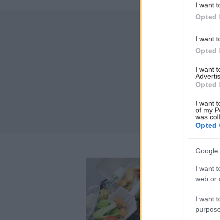
I want t
Opted 
I want t
Opted 
I want 
Advertis
Opted 
I want t
of my P
was col
Opted 
Google 
I want t
web or d
I want t
purpose