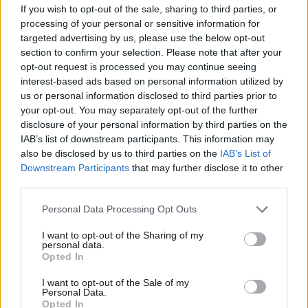
If you wish to opt-out of the sale, sharing to third parties, or
processing of your personal or sensitive information for
targeted advertising by us, please use the below opt-out
section to confirm your selection. Please note that after your
opt-out request is processed you may continue seeing
interest-based ads based on personal information utilized by
us or personal information disclosed to third parties prior to
your opt-out. You may separately opt-out of the further
disclosure of your personal information by third parties on the
IAB’s list of downstream participants. This information may
also be disclosed by us to third parties on the
IAB’s List of
Downstream Participants
that may further disclose it to other
04·02·2022 17:16
third parties.
«Βόμβα» στη Super League: Με αφαίρεση 5-10 βαθμών
κινδυνεύει ο ΠΑΣ Γιάννινα
Please note that this website/app uses one or more Google
Personal Data Processing Opt Outs
services and may gather and store information including but
not limited to your visit or usage behaviour. You may click to
I want to opt-out of the Sharing of my
personal data.
grant or deny consent to Google and its third-party tags to
Opted In
use your data for below specified purposes in below Google
consent section.
I want to opt-out of the Sale of my
Personal Data.
Opted In