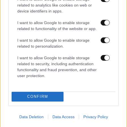
related to analytics like cookies on web or
device identifiers in apps.
I want to allow Google to enable storage
related to functionality of the website or app.
16·10·2020 19:22
I want to allow Google to enable storage
Basket League: Ο Χαρίλαος Τρικούπης πήρε
related to personalization.
πιστοποιητικό από την ΕΕΑ και συμμετέχει στο
πρωτάθλημα
I want to allow Google to enable storage
related to security, including authentication
functionality and fraud prevention, and other
user protection.
CONFIRM
Data Deletion
Data Access
Privacy Policy