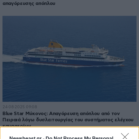
απαγόρευσης απόπλου
24·08·2025 09:08
Blue Star Μύκονος: Απαγόρευση απόπλου από τον
Πειραιά λόγω δυσλειτουργίας του συστήματος ελέγχου
καυσαερίων
Newsbeast.gr -
Do Not Process My Personal