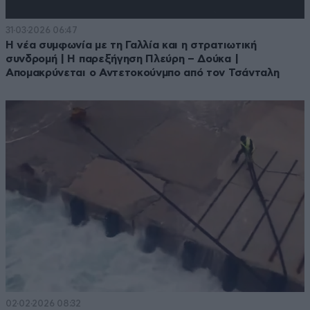
31·03·2026 06:47
Η νέα συμφωνία με τη Γαλλία και η στρατιωτική
συνδρομή | Η παρεξήγηση Πλεύρη – Δούκα |
Απομακρύνεται ο Αντετοκούνμπο από τον Τσάνταλη
02·02·2026 08:32