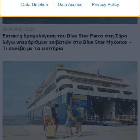
Data Deletion
Data Access
Privacy Policy
21·04·2025 22:20
Έκτακτη δρομολόγηση του Blue Star Paros στη Σύρο
λόγω υπεράριθμων επιβατών στο Blue Star Mykonos –
Τι συνέβη με τα εισιτήρια