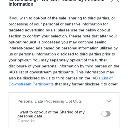
Information
If you wish to opt-out of the sale, sharing to third parties, or
processing of your personal or sensitive information for
targeted advertising by us, please use the below opt-out
section to confirm your selection. Please note that after your
opt-out request is processed you may continue seeing
interest-based ads based on personal information utilized by
us or personal information disclosed to third parties prior to
your opt-out. You may separately opt-out of the further
disclosure of your personal information by third parties on the
IAB’s list of downstream participants. This information may
also be disclosed by us to third parties on the
IAB’s List of
23·06·2025 13:15
Downstream Participants
that may further disclose it to other
Το καλοκαίρι ξεκινά τη στιγμή που επιβιβάζεσαι στο
third parties.
πλοίο…της Blue Star Ferries
Please note that this website/app uses one or more Google
Personal Data Processing Opt Outs
services and may gather and store information including but
not limited to your visit or usage behaviour. You may click to
I want to opt-out of the Sharing of my
personal data.
grant or deny consent to Google and its third-party tags to
Opted In
use your data for below specified purposes in below Google