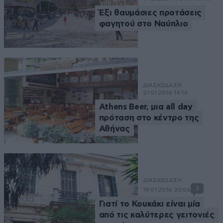
Έξι θαυμάσιες προτάσεις
φαγητού στο Ναύπλιο
ΔΙΑΣΚΕΔΑΣΗ
21·01·2016 14:14
Athens Beer, μια all day
πρόταση στο κέντρο της
Αθήνας
ΔΙΑΣΚΕΔΑΣΗ
2
19·01·2016 20:06
Γιατί το Κουκάκι είναι μία
από τις καλύτερες γειτονιές