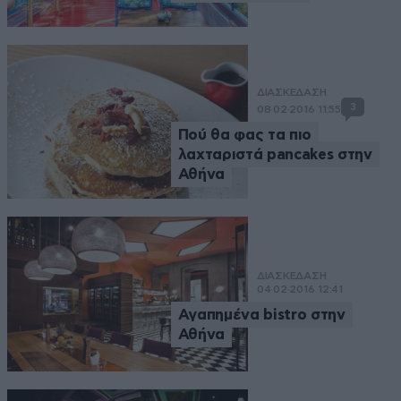
ΔΙΑΣΚΕΔΑΣΗ
3
08·02·2016 11:55
Πού θα φας τα πιο
λαχταριστά pancakes στην
Αθήνα
ΔΙΑΣΚΕΔΑΣΗ
04·02·2016 12:41
Αγαπημένα bistro στην
Αθήνα