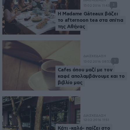
ΔΙΑΣΚΕΔΑΣΗ
3
15·02·2016 11:43
H Madame Gâteaux βάζει
το afternoon tea στα σπίτια
της Αθήνας
ΔΙΑΣΚΕΔΑΣΗ
1
13·02·2016 08:53
Cafes όπου μαζί με τον
καφέ απολαμβάνουμε και το
βιβλίο μας
ΔΙΑΣΚΕΔΑΣΗ
12·02·2016 11:51
Κάτι -καλό- παίζει στο