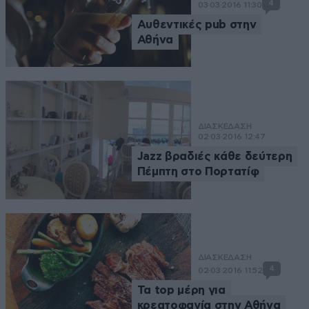
4
03·03·2016 11:30
Αυθεντικές pub στην
Αθήνα
ΔΙΑΣΚΕΔΑΣΗ
02·03·2016 12:47
Jazz βραδιές κάθε δεύτερη
Πέμπτη στο Πορτατίφ
ΔΙΑΣΚΕΔΑΣΗ
4
02·03·2016 11:52
Τα top μέρη για
κρεατοφαγία στην Αθήνα