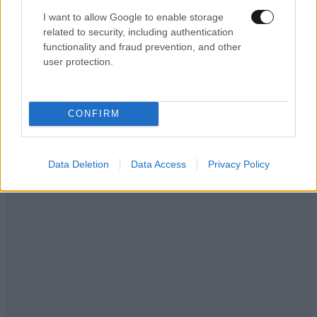
Εργαστήριο sushi στα
I want to allow Google to enable storage
Mongo Sushi Spot στις 21 και
related to security, including authentication
28 Φεβρουαρίου
functionality and fraud prevention, and other
user protection.
CONFIRM
Data Deletion
Data Access
Privacy Policy