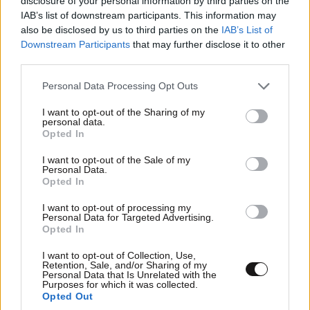
disclosure of your personal information by third parties on the
IAB’s list of downstream participants. This information may
also be disclosed by us to third parties on the
IAB’s List of
Downstream Participants
that may further disclose it to other
third parties.
Please note that this website/app uses one or more Google
Personal Data Processing Opt Outs
services and may gather and store information including but
not limited to your visit or usage behaviour. You may click to
I want to opt-out of the Sharing of my
personal data.
grant or deny consent to Google and its third-party tags to
Opted In
use your data for below specified purposes in below Google
consent section.
I want to opt-out of the Sale of my
Personal Data.
Opted In
ΔΙΑΣΚΕΔΑΣΗ
I want to opt-out of processing my
22·02·2016 12:12
Personal Data for Targeted Advertising.
Opted In
Αποκτήστε τώρα την νέα
prepaid κάρτα Starbucks
I want to opt-out of Collection, Use,
Retention, Sale, and/or Sharing of my
Personal Data that Is Unrelated with the
Purposes for which it was collected.
Opted Out