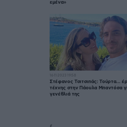
εμένα»
16·11·2023 19:58
Στέφανος Τσιτσιπάς: Τούρτα… έ
τέχνης στην Πάουλα Μπαντόσα γ
γενέθλιά της