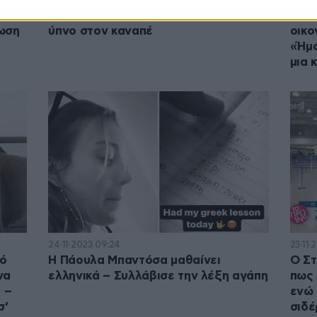
Η Μπαντόσα απείλησε τον Τσιτσιπά με
Ο Στ
νωση
ύπνο στον καναπέ
οικο
«Ήμο
μια 
24·11·2023 09:24
23·11·
πό
Η Πάουλα Μπαντόσα μαθαίνει
Ο Στ
να
ελληνικά – Συλλάβισε την λέξη αγάπη
πως 
 –
ενώ 
σ’
σιδ