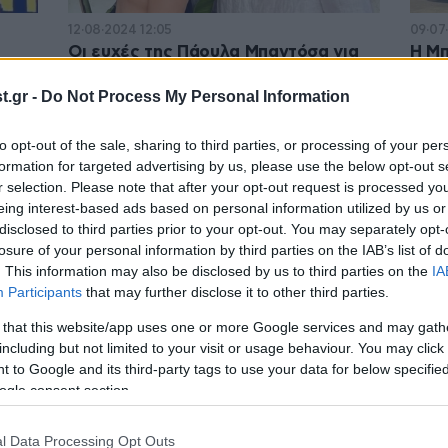
12·08·2024 12:05
09·07
Οι ευχές της Πάουλα Μπαντόσα για
Η Μπ
μετά
τα γενέθλια του Στέφανου Τσιτσιπά
Mart
»
.gr -
Do Not Process My Personal Information
to opt-out of the sale, sharing to third parties, or processing of your per
formation for targeted advertising by us, please use the below opt-out s
r selection. Please note that after your opt-out request is processed y
eing interest-based ads based on personal information utilized by us or
disclosed to third parties prior to your opt-out. You may separately opt-
losure of your personal information by third parties on the IAB’s list of
. This information may also be disclosed by us to third parties on the
IA
Participants
that may further disclose it to other third parties.
 that this website/app uses one or more Google services and may gath
including but not limited to your visit or usage behaviour. You may click 
11·06·2024 14:00
07·06
 to Google and its third-party tags to use your data for below specifi
σιπά
Ο Στέφανος Τσιτσιπάς «αδειάζει» τη
Μητέ
ogle consent section.
αι
μητέρα του: Δεν είναι αλήθεια αυτό
την 
που είπε για τη σύντροφό μου
δείξ
l Data Processing Opt Outs