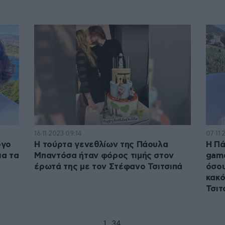
16·11·2023 09:14
07·11·
ργο
Η τούρτα γενεθλίων της Πάουλα
Η Πά
ια τα
Μπαντόσα ήταν φόρος τιμής στον
game
έρωτά της με τον Στέφανο Τσιτσιπά
όσου
κακό
Τσιτ
1
2
3
4