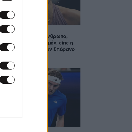
·2024 14:31
ρίζεις τον σωστό άνθρωπο,
 ίσως τη λάθος στιγμή», είπε η
λα Μπαντόσα για τον Στέφανο
σιπά
·2024 12:24