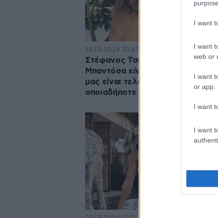
purpose
I want 
I want t
24·05·2024 20:47
web or d
Στέφανος Τσιτσιπάς και Πάουλα
Μπαντόσα είναι ξανά μαζί – «Η 
I want t
μας είναι τελείως διαφορετική α
or app.
οποιαδήποτε άλλη»
I want t
I want t
authenti
05·05·2024 17:22