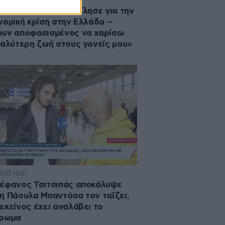
έφανος Τσιτσιπάς μίλησε για την
νομική κρίση στην Ελλάδα –
υν αποφασισμένος να χαρίσω
καλύτερη ζωή στους γονείς μου»
2023 16:51
έφανος Τσιτσιπάς αποκάλυψε
η Πάουλα Μπαντόσα τον ταΐζει,
εκείνος έχει αναλάβει το
έρωμα