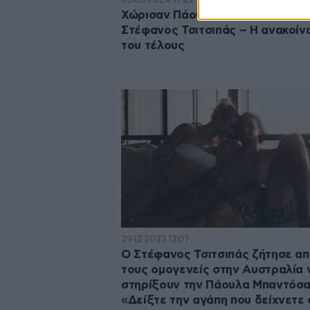
Χώρισαν Πάουλα Μπαντόσα και
Στέφανος Τσιτσιπάς – Η ανακοί
του τέλους
29·12·2023 13:07
Ο Στέφανος Τσιτσιπάς ζήτησε α
τους ομογενείς στην Αυστραλία 
στηρίξουν την Πάουλα Μπαντόσα
«Δείξτε την αγάπη που δείχνετε 