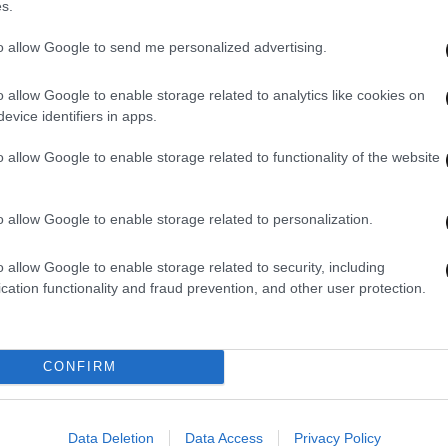
s.
to allow Google to send me personalized advertising.
o allow Google to enable storage related to analytics like cookies on
18·05·2024 22:19
08·05
evice identifiers in apps.
Στέφανος Τσιτσιπάς – Πάουλα
«Γνω
σχέση
Μπαντόσα: Η βόλτα στο Μονακό και οι
αλλά
o allow Google to enable storage related to functionality of the website
πό
φήμες για επανασύνδεση
Πάου
Τσιτ
o allow Google to enable storage related to personalization.
o allow Google to enable storage related to security, including
cation functionality and fraud prevention, and other user protection.
CONFIRM
Data Deletion
Data Access
Privacy Policy
06·03·2024 13:13
09·01