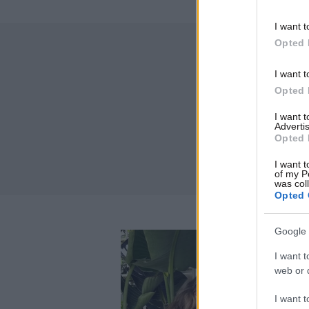
I want t
Opted 
I want t
Opted 
I want 
Advertis
Opted 
I want t
of my P
was col
Opted 
Google 
I want t
web or d
I want t