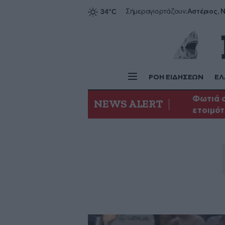
Αστέριος, Ν
Σήμερα
γιορτάζουν:
ΡΟΗ ΕΙΔΗΣΕΩΝ
ΕΛ
Φωτιά σ
NEWS ALERT
ετοιμότ