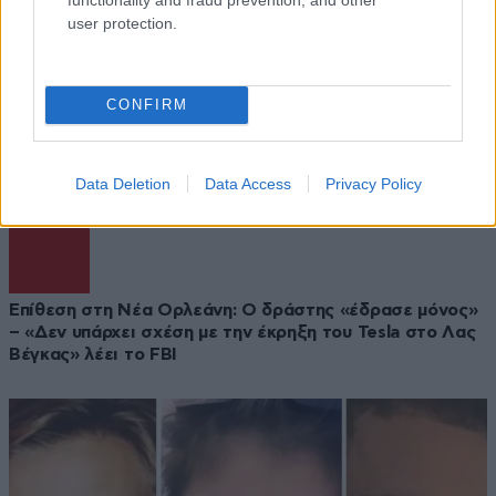
user protection.
CONFIRM
Updated
Data Deletion
Data Access
Privacy Policy
02·01·2025 20:08
Επίθεση στη Νέα Ορλεάνη: Ο δράστης «έδρασε μόνος»
– «Δεν υπάρχει σχέση με την έκρηξη του Tesla στο Λας
Βέγκας» λέει το FBI