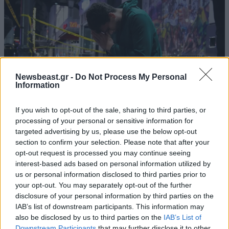
Newsbeast.gr -
Do Not Process My Personal
Information
If you wish to opt-out of the sale, sharing to third parties, or
processing of your personal or sensitive information for
targeted advertising by us, please use the below opt-out
04·01·2025 14:46
section to confirm your selection. Please note that after your
Ο Έντουαρντ Πέτιφερ, που συνδέεται με τη βασιλική
opt-out request is processed you may continue seeing
οικογένεια, ανάμεσα στα θύματα της επίθεσης στη Νέα
interest-based ads based on personal information utilized by
Ορλεάνη
us or personal information disclosed to third parties prior to
your opt-out. You may separately opt-out of the further
disclosure of your personal information by third parties on the
IAB’s list of downstream participants. This information may
also be disclosed by us to third parties on the
IAB’s List of
Downstream Participants
that may further disclose it to other