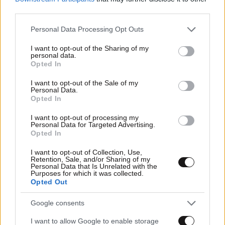
third parties.
Please note that this website/app uses one or more Google
Personal Data Processing Opt Outs
services and may gather and store information including but
not limited to your visit or usage behaviour. You may click to
I want to opt-out of the Sharing of my
personal data.
grant or deny consent to Google and its third-party tags to
Opted In
use your data for below specified purposes in below Google
consent section.
I want to opt-out of the Sale of my
Personal Data.
Opted In
I want to opt-out of processing my
03·01·2025 18:11
Personal Data for Targeted Advertising.
Ο Τζο Μπάιντεν θα μεταβεί στη Νέα Ορλεάνη τη
Opted In
Δευτέρα μετά την επίθεση ανήμερα την Πρωτοχρονιά
I want to opt-out of Collection, Use,
Retention, Sale, and/or Sharing of my
Personal Data that Is Unrelated with the
Purposes for which it was collected.
Opted Out
Google consents
I want to allow Google to enable storage