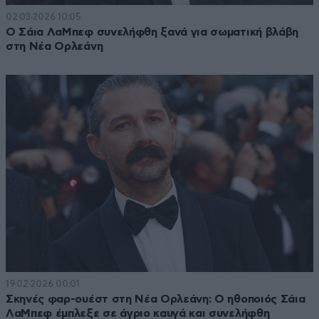
02·03·2026 10:05
O Σάια ΛαΜπεφ συνελήφθη ξανά για σωματική βλάβη
στη Νέα Ορλεάνη
19·02·2026 00:01
Σκηνές φαρ-ουέστ στη Νέα Ορλεάνη: Ο ηθοποιός Σάια
ΛαΜπεφ έμπλεξε σε άγριο καυγά και συνελήφθη