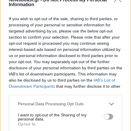
Information
If you wish to opt-out of the sale, sharing to third parties, or
processing of your personal or sensitive information for
targeted advertising by us, please use the below opt-out
section to confirm your selection. Please note that after your
opt-out request is processed you may continue seeing
interest-based ads based on personal information utilized by
us or personal information disclosed to third parties prior to
your opt-out. You may separately opt-out of the further
disclosure of your personal information by third parties on the
IAB’s list of downstream participants. This information may
28·08·2025 13:03
also be disclosed by us to third parties on the
IAB’s List of
Τσιάρας: Προτεραιότητά μας να συνεχιστεί η
Downstream Participants
that may further disclose it to other
κτηνοτροφία στην Ελλάδα
third parties.
Please note that this website/app uses one or more Google
Personal Data Processing Opt Outs
services and may gather and store information including but
not limited to your visit or usage behaviour. You may click to
I want to opt-out of the Sharing of my
personal data.
grant or deny consent to Google and its third-party tags to
Opted In
use your data for below specified purposes in below Google