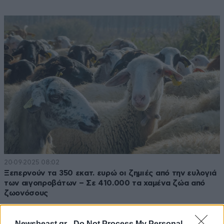
20·09·2025 08:02
Ξεπερνούν τα 350 εκατ. ευρώ οι ζημιές από την ευλογιά
των αιγοπροβάτων – Σε 410.000 τα χαμένα ζώα από
ζωονόσους
Newsbeast.gr -
Do Not Process My Personal