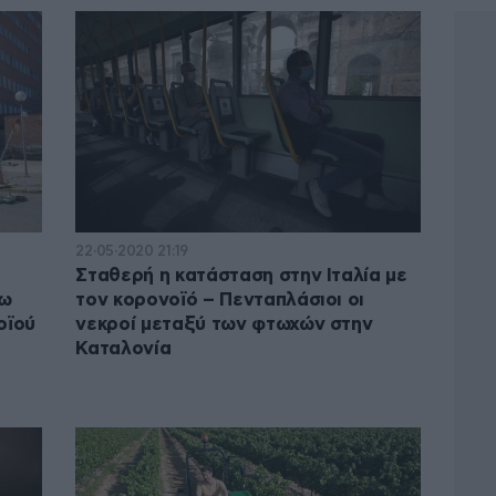
22·05·2020 21:19
Σταθερή η κατάσταση στην Ιταλία με
γω
τον κορονοϊό – Πενταπλάσιοι οι
οϊού
νεκροί μεταξύ των φτωχών στην
Καταλονία