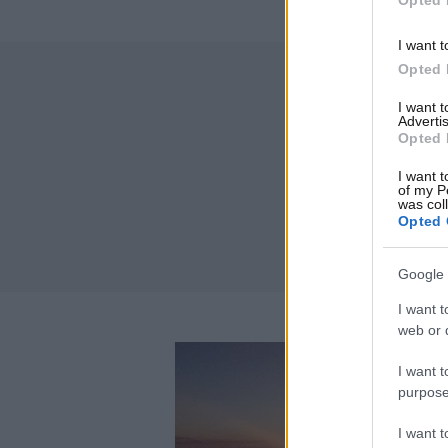
Opted 
I want t
Opted 
I want 
Advertis
Opted 
I want t
of my P
was col
Opted 
Google 
I want t
web or d
I want t
purpose
I want 