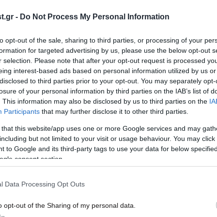
.gr -
Do Not Process My Personal Information
02·04·2020 15:35
14·03
Κορονοϊός: Η Καταλονία κάνει πίσω
Κορο
to opt-out of the sale, sharing to third parties, or processing of your per
formation for targeted advertising by us, please use the below opt-out s
και ζητάει βοήθεια από τον στρατό
θέτε
r selection. Please note that after your opt-out request is processed y
eing interest-based ads based on personal information utilized by us or
disclosed to third parties prior to your opt-out. You may separately opt-
losure of your personal information by third parties on the IAB’s list of
. This information may also be disclosed by us to third parties on the
IA
Participants
that may further disclose it to other third parties.
 that this website/app uses one or more Google services and may gath
including but not limited to your visit or usage behaviour. You may click 
 to Google and its third-party tags to use your data for below specifi
ogle consent section.
17·02·2020 18:33
04·02
l Data Processing Opt Outs
Το Βέλγιο δεν εκδίδει στην Ισπανία
Η πα
ώτο
τον Καταλανό ηγέτη Κάρλες
Κοιν
o opt-out of the Sharing of my personal data.
Πουτζντεμόν