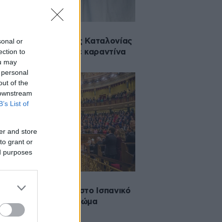
·2020 03:26
νοϊός: Ο ηγέτης της Καταλονίας
sonal or
ection to
ι όλη την περιοχή σε καραντίνα
ou may
 personal
out of the
 downstream
B’s List of
er and store
to grant or
ed purposes
·2020 00:12
ρουσία του βασιλιά στο Ισπανικό
οβούλιο δίχασε το σώμα