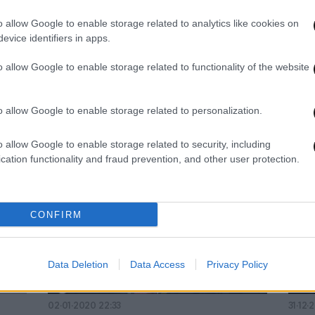
o allow Google to enable storage related to analytics like cookies on
evice identifiers in apps.
o allow Google to enable storage related to functionality of the website
14·01·2020 20:27
11·01·
ν
Έκρηξη και τεράστια φωτιά σε
Έχασ
την
εργοστάσιο χημικών στην Ισπανία
ο Ορ
o allow Google to enable storage related to personalization.
o allow Google to enable storage related to security, including
cation functionality and fraud prevention, and other user protection.
CONFIRM
Data Deletion
Data Access
Privacy Policy
02·01·2020 22:33
31·12·