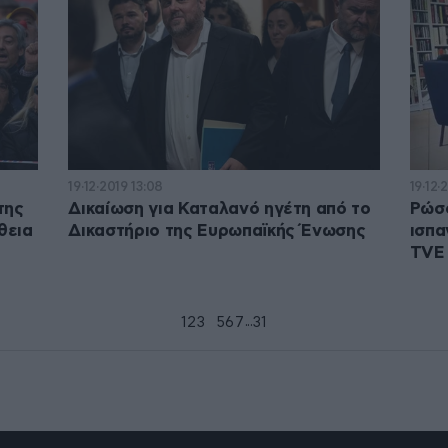
19·12·2019 13:08
19·12·
της
Δικαίωση για Καταλανό ηγέτη από το
Ρώσο
θεια
Δικαστήριο της Ευρωπαϊκής Ένωσης
ισπα
TVE
...
1
2
3
4
5
6
7
31