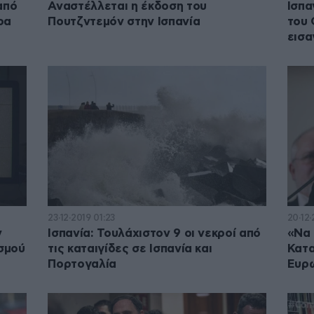
από
Αναστέλλεται η έκδοση του
Ισπα
ρα
Πουτζντεμόν στην Ισπανία
του 
εισα
23·12·2019 01:23
20·12·
ν
Ισπανία: Τουλάχιστον 9 οι νεκροί από
«Να 
σμού
τις καταιγίδες σε Ισπανία και
Κατα
Πορτογαλία
Ευρ