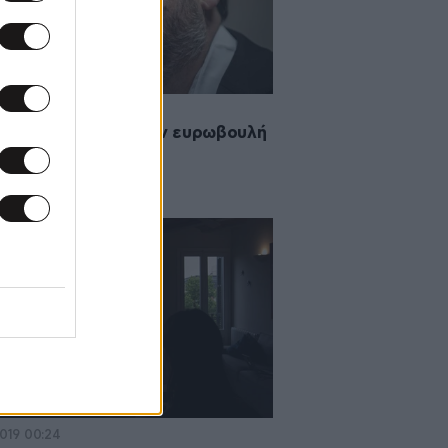
2020 07:09
ε την έδρα του στην ευρωβουλή
ιόλ Ζουνκέρας
2019 00:24