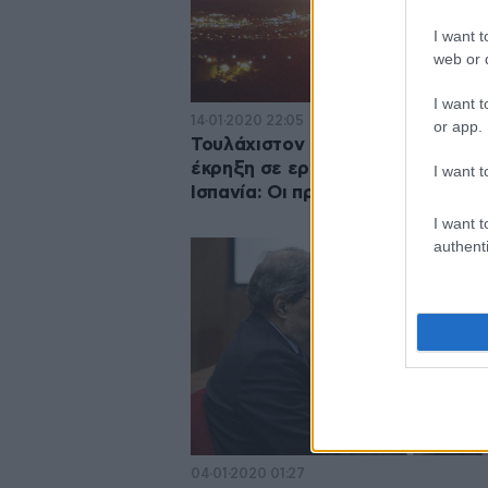
I want t
web or d
I want t
14·01·2020 22:05
or app.
Τουλάχιστον ένας νεκρός από τη
έκρηξη σε εργοστάσιο χημικών σ
I want t
Ισπανία: Οι πρώτες εικόνες
I want t
authenti
04·01·2020 01:27