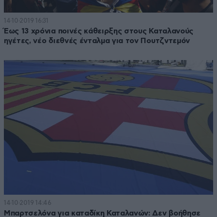
14·10·2019 16:31
Έως 13 χρόνια ποινές κάθειρξης στους Καταλανούς
ηγέτες, νέο διεθνές ένταλμα για τον Πουτζντεμόν
14·10·2019 14:46
Μπαρτσελόνα για καταδίκη Καταλανών: Δεν βοήθησε