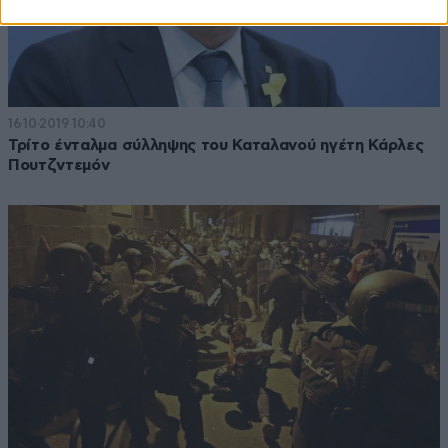
16·10·2019 10:40
Τρίτο ένταλμα σύλληψης του Καταλανού ηγέτη Κάρλες
Πουτζντεμόν