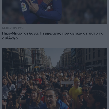
14·10·2019 19:28
Πικέ-Μπαρτσελόνα: Περήφανος που ανήκω σε αυτό το
σύλλογο