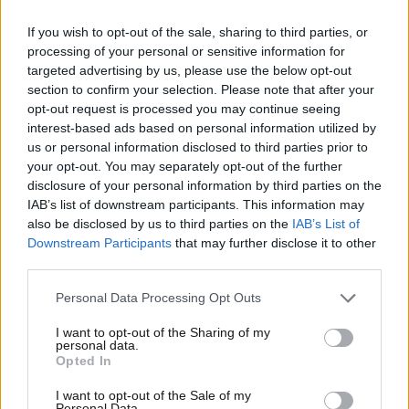
If you wish to opt-out of the sale, sharing to third parties, or
processing of your personal or sensitive information for
targeted advertising by us, please use the below opt-out
section to confirm your selection. Please note that after your
opt-out request is processed you may continue seeing
interest-based ads based on personal information utilized by
us or personal information disclosed to third parties prior to
your opt-out. You may separately opt-out of the further
disclosure of your personal information by third parties on the
IAB’s list of downstream participants. This information may
also be disclosed by us to third parties on the
IAB’s List of
Downstream Participants
that may further disclose it to other
third parties.
Please note that this website/app uses one or more Google
16·10·2019 16:21
Personal Data Processing Opt Outs
services and may gather and store information including but
Μπαρτσελόνα-Ρεάλ: Πρόταση για αλλαγή έδρας λόγω
Καταλονίας
not limited to your visit or usage behaviour. You may click to
I want to opt-out of the Sharing of my
personal data.
grant or deny consent to Google and its third-party tags to
Opted In
use your data for below specified purposes in below Google
consent section.
I want to opt-out of the Sale of my
Personal Data.