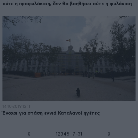
ούτε η προφυλάκιση, δεν θα βοηθήσει ούτε η φυλάκιση
14·10·2019 12:11
Ένοχοι για στάση εννιά Καταλανοί ηγέτες
...
1
2
3
4
5
6
7
31