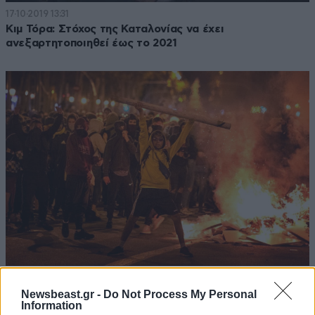
17·10·2019 13:31
Κιμ Τόρα: Στόχος της Καταλονίας να έχει
ανεξαρτητοποιηθεί έως το 2021
17·10·2019 08:24
Πεδίο μάχης η Βαρκελώνη, τρίτη νύχτα επεισοδίων με
Newsbeast.gr -
Do Not Process My Personal
Information
πέτρες, μολότοφ και καμμένα αυτοκίνητα