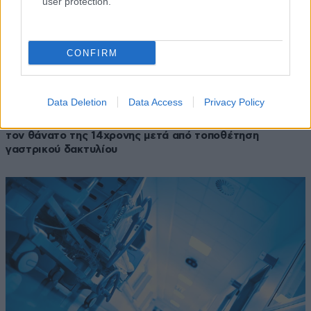
user protection.
CONFIRM
Data Deletion
Data Access
Privacy Policy
26·07·2024 22:08
Τον Οκτώβριο η δίκη του γιατρού που κατηγορείται για
τον θάνατο της 14χρονης μετά από τοποθέτηση
γαστρικού δακτυλίου