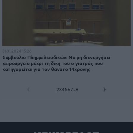
31·01·2024 15:26
Συμβούλιο Πλημμελειοδικών: Να μη διενεργήσει
χειρουργείο μέχρι τη δίκη του ο γιατρός που
κατηγορείται για τον θάνατο 14χρονης
...
1
2
3
4
5
6
7
8