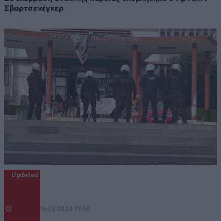
Σβαρτσενέγκερ
Updated
16·03·2024 19:58