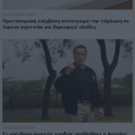
03·04·2024 23:08
Πρωτοποριακή επέμβαση αντιστρέφει την τύφλωση σε
3χρονο κοριτσάκι και δημιουργεί ελπίδες
26·03·2024 18:06
Σε επέμβαση ανοιχτής καρδιάς υποβλήθηκε ο Άρνολντ