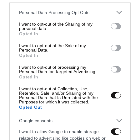
third parties.
Please note that this website/app uses one or more Google
Personal Data Processing Opt Outs
services and may gather and store information including but
not limited to your visit or usage behaviour. You may click to
I want to opt-out of the Sharing of my
personal data.
grant or deny consent to Google and its third-party tags to
Opted In
use your data for below specified purposes in below Google
consent section.
I want to opt-out of the Sale of my
Personal Data.
Opted In
I want to opt-out of processing my
Personal Data for Targeted Advertising.
Opted In
13·09·2024 21:06
I want to opt-out of Collection, Use,
Retention, Sale, and/or Sharing of my
Συγκινεί ο μικρός Γιαννάκης μετά την επέμβασή του
Personal Data that Is Unrelated with the
στην Αμερική – «Να κάνω μεγάλα βήματα για την
Purposes for which it was collected.
καινούργια μου ζωή»
Opted Out
Google consents
I want to allow Google to enable storage
related to advertising like cookies on web or