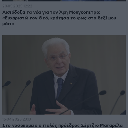
20·05·2025 12:22
Αισιόδοξα τα νέα για τον Άρη Μουγκοπέτρο:
«Ευχαριστώ τον Θεό, κράτησα το φως στο δεξί μου
μάτι»
15·04·2025 23:13
Στο νοσοκομείο ο ιταλός πρόεδρος Σέρτζιο Ματαρέλα