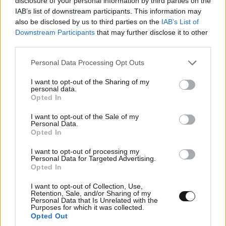
disclosure of your personal information by third parties on the
IAB’s list of downstream participants. This information may
also be disclosed by us to third parties on the
IAB’s List of
Downstream Participants
that may further disclose it to other
third parties.
Please note that this website/app uses one or more Google
Personal Data Processing Opt Outs
services and may gather and store information including but
not limited to your visit or usage behaviour. You may click to
I want to opt-out of the Sharing of my
personal data.
grant or deny consent to Google and its third-party tags to
Opted In
use your data for below specified purposes in below Google
consent section.
I want to opt-out of the Sale of my
Personal Data.
Opted In
I want to opt-out of processing my
Personal Data for Targeted Advertising.
Ή αλλιώς Η απεραντοσύνη της
18·05·2020
Opted In
17:33
ανθρώπινης [...]
I want to opt-out of Collection, Use,
Retention, Sale, and/or Sharing of my
Πωπω πως γελάσαμε! Έχει σώας τα φρένας ο [...]; Το
Personal Data that Is Unrelated with the
έχει ψάξει κάποιος;
Purposes for which it was collected.
Opted Out