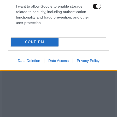
«Κάηκε το σπίτι μας στην Ελλάδα λίγο πριν
I want to allow Google to enable storage
μετακομίσουμε»: Απαρηγόρητη η οικογένεια
related to security, including authentication
από τη Βρετανία που είδε το όνειρο ζωής να
functionality and fraud prevention, and other
γίνεται στάχτη
user protection.
CONFIRM
Data Deletion
Data Access
Privacy Policy