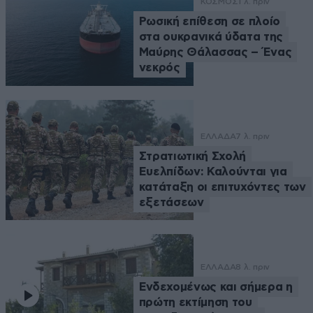
ΚΟΣΜΟΣ
1 λ. πριν
Ρωσική επίθεση σε πλοίο
στα ουκρανικά ύδατα της
Μαύρης Θάλασσας – Ένας
νεκρός
ΕΛΛΑΔΑ
7 λ. πριν
Στρατιωτική Σχολή
Ευελπίδων: Καλούνται για
κατάταξη οι επιτυχόντες των
εξετάσεων
ΕΛΛΑΔΑ
8 λ. πριν
Ενδεχομένως και σήμερα η
πρώτη εκτίμηση του