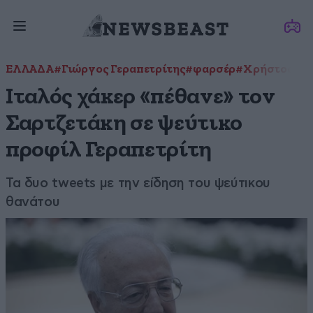
ΕΛΛΑΔΑ
#Γιώργος Γεραπετρίτης
#φαρσέρ
#Χρήστος Σα
Ιταλός χάκερ «πέθανε» τον
Σαρτζετάκη σε ψεύτικο
προφίλ Γεραπετρίτη
Τα δυο tweets με την είδηση του ψεύτικου
θανάτου