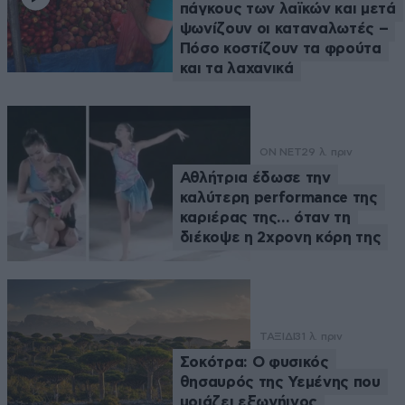
πάγκους των λαϊκών και μετά
ψωνίζουν οι καταναλωτές –
Πόσο κοστίζουν τα φρούτα
και τα λαχανικά
ON NET
29 λ. πριν
Αθλήτρια έδωσε την
καλύτερη performance της
καριέρας της… όταν τη
διέκοψε η 2χρονη κόρη της
ΤΑΞΙΔΙ
31 λ. πριν
Σοκότρα: Ο φυσικός
θησαυρός της Υεμένης που
μοιάζει εξωγήινος