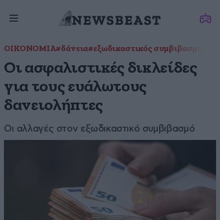
ΟΙΚΟΝΟΜΙΑ
#δάνεια
#εξωδικαστικός συμβιβασμός
#Χ
Οι ασφαλιστικές δικλείδες
για τους ευάλωτους
δανειολήπτες
Οι αλλαγές στον εξωδικαστικό συμβιβασμό