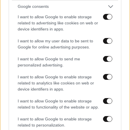
Ευρωπαϊκό «πάρτι» με ιστορικά ρεκόρ σε
Google consents
Παρίσι και Μαδρίτη – Επιφυλακτικότητα στη
Wall Street
I want to allow Google to enable storage
related to advertising like cookies on web or
device identifiers in apps.
I want to allow my user data to be sent to
Google for online advertising purposes.
I want to allow Google to send me
personalized advertising.
I want to allow Google to enable storage
related to analytics like cookies on web or
device identifiers in apps.
I want to allow Google to enable storage
related to functionality of the website or app.
Όμιλος ΔΕΗ: Άλμα κερδοφορίας με EBITDA 1,2
I want to allow Google to enable storage
δισ. ευρώ και επενδυτικό «κρεσέντο»
related to personalization.