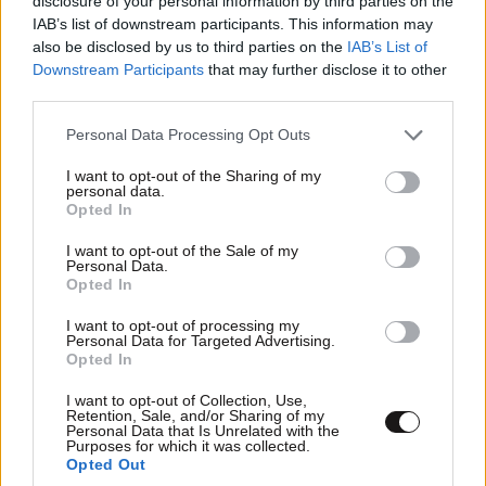
disclosure of your personal information by third parties on the
IAB’s list of downstream participants. This information may
also be disclosed by us to third parties on the
IAB’s List of
Downstream Participants
that may further disclose it to other
Αγροτικές ενισχύσεις: Ψηφιακό μπλόκο σε
third parties.
«μαϊμού» χωράφια και ανύπαρκτα κοπάδια
Please note that this website/app uses one or more Google
Personal Data Processing Opt Outs
services and may gather and store information including but
not limited to your visit or usage behaviour. You may click to
I want to opt-out of the Sharing of my
personal data.
grant or deny consent to Google and its third-party tags to
Opted In
use your data for below specified purposes in below Google
consent section.
I want to opt-out of the Sale of my
Personal Data.
Opted In
I want to opt-out of processing my
Personal Data for Targeted Advertising.
Opted In
I want to opt-out of Collection, Use,
Retention, Sale, and/or Sharing of my
Personal Data that Is Unrelated with the
Purposes for which it was collected.
Opted Out