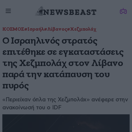
ΚΟΣΜΟΣ
#Ισραήλ
#Λίβανος
#Χεζμπολάχ
Ο Ισραηλινός στρατός
επιτέθηκε σε εγκαταστάσεις
της Χεζμπολάχ στον Λίβανο
παρά την κατάπαυση του
πυρός
«Περιείχαν όπλα της Χεζμπολάχ» ανέφερε στην
ανακοίνωσή του ο IDF