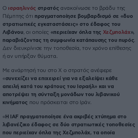
Ο
ισραηλινός
στρατός
ανακοίνωσε το βράδυ της
Πέμπτης ότι
πραγματοποίησε βομβαρδισμό σε «δυο
στρατιωτικές εγκαταστάσεις» στο έδαφος του
Λιβάνου
, οι οποίες
«περιείχαν όπλα της
Χεζμπολάχ
»,
παραβιάζοντας τη συμφωνία κατάπαυσης του πυρός
.
Δεν διευκρίνισε την τοποθεσία, τον χρόνο επίθεσης
ή αν υπήρξαν θύματα.
Με ανάρτησή του στο X ο στρατός ανέφερε
«
συνεχίζει να επιχειρεί για να εξαλείψει κάθε
απειλή κατά του κράτους του Ισραήλ» και να
αποτρέψει τη σύνταξη μονάδων του λιβανικού
κινήματος
που πρόσκειται στο Ιράν.
«
Η IAF πραγματοποίησε ένα ακριβές χτύπημα στο
λιβανέζικο έδαφος σε δύο στρατιωτικές τοποθεσίες
που περιείχαν όπλα της Χεζμπολάχ, τα οποία