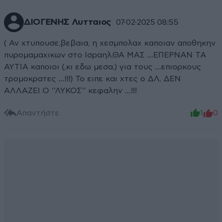
ΔΙΟΓΕΝΗΣ Λυτταιος
07·02·2025 08:55
( Αν χτυπουσε,βεβαια, η χεσμπολαχ καποιαν αποθηκην
πυρομαμαχικων στο Ισραηλ,ΘΑ ΜΑΣ ...ΕΠΕΡΝΑΝ ΤΑ
ΑΥΤΙΑ καποιοι (,κι εδω μεσα,) για τους ...επιορκους
τρομοκρατες ...!!!) Το ειπε και χτες ο ΔΛ, ΔΕΝ
ΑΛΛΑΖΕΙ Ο ''ΛΥΚΟΣ'' κεφαλην ...!!!
Απαντήστε
1
0