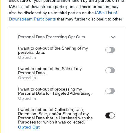
disclosure of your personal information by third parties on the
IAB’s list of downstream participants. This information may
also be disclosed by us to third parties on the
IAB’s List of
Downstream Participants
that may further disclose it to other
third parties.
Please note that this website/app uses one or more Google
Personal Data Processing Opt Outs
services and may gather and store information including but
not limited to your visit or usage behaviour. You may click to
I want to opt-out of the Sharing of my
personal data.
grant or deny consent to Google and its third-party tags to
Opted In
use your data for below specified purposes in below Google
consent section.
I want to opt-out of the Sale of my
Personal Data.
Συρία: Δύο νεκροί και 13 τραυματίες από την
Opted In
έκρηξη σε λεωφορείο κοντά στη Δαμασκό
I want to opt-out of processing my
Personal Data for Targeted Advertising.
Opted In
I want to opt-out of Collection, Use,
Retention, Sale, and/or Sharing of my
Personal Data that Is Unrelated with the
Ακολουθήστε το
NEWSBEAST
στο
Google News
Purposes for which it was collected.
Opted Out
και μάθετε πρώτοι όλες τις ειδήσεις