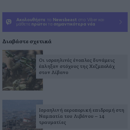
Ακολουθήστε
το
Newsbeast
στο Viber και
μάθετε
πρώτοι
τα
σημαντικότερα νέα
Διαβάστε σχετικά
Οι ισραηλινές ένοπλες δυνάμεις
έπληξαν στόχους της Χεζμπολάχ
στον Λίβανο
Ισραηλινή αεροπορική επιδρομή στη
Ναμπατία του Λιβάνου – 14
τραυματίες