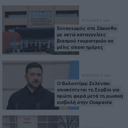
ΕΛΛΑΔΑ
2 λ. πριν
Συναγερμός στη Ζάκυνθο
με οκτώ καταγγελίες
βιασμού τουριστριών σε
μόλις είκοσι ημέρες
ΚΟΣΜΟΣ
2 λ. πριν
Ο Βολοντίμιρ Ζελένσκι
επισκέπτεται τη Σερβία για
πρώτη φορά μετά τη ρωσική
εισβολή στην Ουκρανία