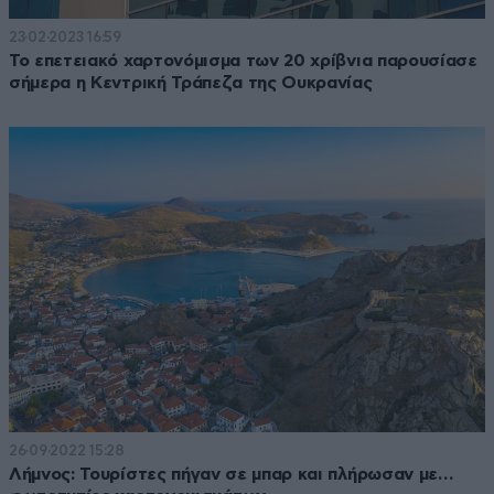
23·02·2023 16:59
Το επετειακό χαρτονόμισμα των 20 χρίβνια παρουσίασε
σήμερα η Κεντρική Τράπεζα της Ουκρανίας
26·09·2022 15:28
Λήμνος: Τουρίστες πήγαν σε μπαρ και πλήρωσαν με…