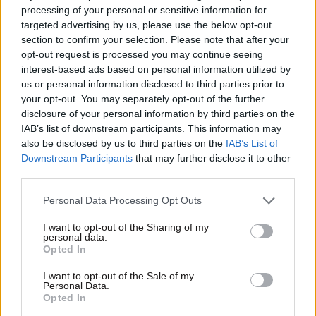
processing of your personal or sensitive information for
targeted advertising by us, please use the below opt-out
section to confirm your selection. Please note that after your
opt-out request is processed you may continue seeing
interest-based ads based on personal information utilized by
us or personal information disclosed to third parties prior to
your opt-out. You may separately opt-out of the further
disclosure of your personal information by third parties on the
IAB’s list of downstream participants. This information may
also be disclosed by us to third parties on the
IAB’s List of
30·11·2023 12:36
Downstream Participants
that may further disclose it to other
Έρχονται τα νέα χαρτονομίσματα του ευρώ – Τα δύο
third parties.
πιθανά θέματα που επιλέχθηκαν
Please note that this website/app uses one or more Google
Personal Data Processing Opt Outs
services and may gather and store information including but
not limited to your visit or usage behaviour. You may click to
I want to opt-out of the Sharing of my
personal data.
grant or deny consent to Google and its third-party tags to
Opted In
use your data for below specified purposes in below Google
consent section.
I want to opt-out of the Sale of my
Personal Data.
Opted In