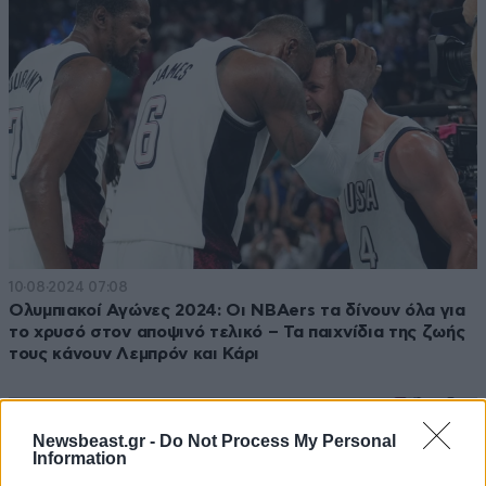
10·08·2024 07:08
Ολυμπιακοί Αγώνες 2024: Οι NBAers τα δίνουν όλα για
το χρυσό στον αποψινό τελικό – Τα παιχνίδια της ζωής
τους κάνουν Λεμπρόν και Κάρι
Newsbeast.gr -
Do Not Process My Personal
Information