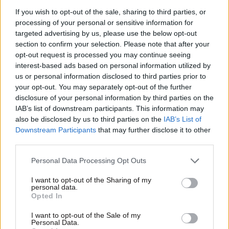
If you wish to opt-out of the sale, sharing to third parties, or
processing of your personal or sensitive information for
targeted advertising by us, please use the below opt-out
section to confirm your selection. Please note that after your
opt-out request is processed you may continue seeing
interest-based ads based on personal information utilized by
us or personal information disclosed to third parties prior to
your opt-out. You may separately opt-out of the further
disclosure of your personal information by third parties on the
IAB’s list of downstream participants. This information may
20·09·2023 16:44
also be disclosed by us to third parties on the
IAB’s List of
Τρέλα με Στεφ Κάρι: Ευστόχησε σε 103 συνεχόμενα
τρίποντα
Downstream Participants
that may further disclose it to other
third parties.
Please note that this website/app uses one or more Google
Personal Data Processing Opt Outs
services and may gather and store information including but
not limited to your visit or usage behaviour. You may click to
I want to opt-out of the Sharing of my
personal data.
grant or deny consent to Google and its third-party tags to
Opted In
use your data for below specified purposes in below Google
consent section.
I want to opt-out of the Sale of my
Personal Data.