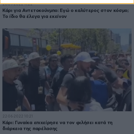
26·09·2022 11:22
Κάρι για Αντετοκούνμπο: Εγώ ο καλύτερος στον κόσμο;
Το ίδιο θα έλεγα για εκείνον
22·06·2022 10:21
Κάρι: Γυναίκα επιχείρησε να τον φιλήσει κατά τη
διάρκεια της παρέλασης