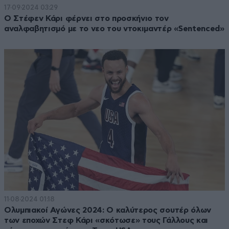
17·09·2024 03:29
Ο Στέφεν Κάρι φέρνει στο προσκήνιο τον
αναλφαβητισμό με το νεο του ντοκιμαντέρ «Sentenced»
11·08·2024 01:18
Ολυμπιακοί Αγώνες 2024: Ο καλύτερος σουτέρ όλων
των εποχών Στεφ Κάρι «σκότωσε» τους Γάλλους και