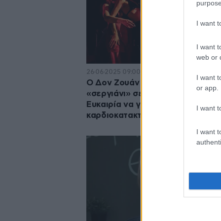
purpose
I want 
I want t
web or d
26·06·2025 09:00
I want t
Ο Δον Ζουάν Πάνος Βλάχος βγαί
or app.
«σεργιάνι» σε όλη την Ελλάδα –
Ευκαιρία να γνωρίσετε τον μέγα
I want t
καρδιοκατακτητή
I want t
authenti