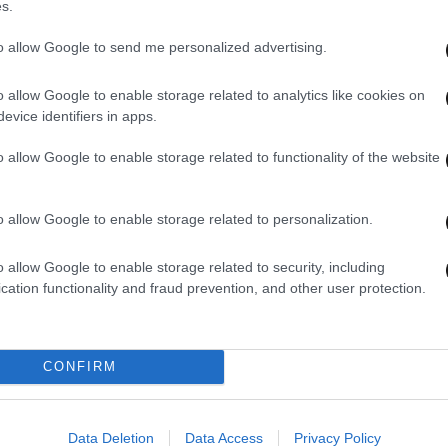
s.
to allow Google to send me personalized advertising.
o allow Google to enable storage related to analytics like cookies on
evice identifiers in apps.
17·06·2025 09:00
13·05
o allow Google to enable storage related to functionality of the website
νει
Ο Πάνος Βλάχος έρχεται στο Βεάκειο
Ο Δο
για την απόλυτη συναυλιακή στιγμή
ταξι
του φετινού καλοκαιριού
ήρθε
o allow Google to enable storage related to personalization.
κον
o allow Google to enable storage related to security, including
cation functionality and fraud prevention, and other user protection.
CONFIRM
Data Deletion
Data Access
Privacy Policy