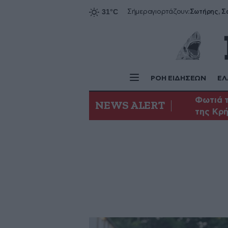
Σήμερα
γιορτάζουν:
ΡΟΗ ΕΙΔΗΣΕΩΝ
ΕΛ
Φωτιά τ
NEWS ALERT
της Κρ