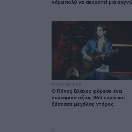
πάρα πολύ να ακουστεί μια συγν
17·01·2025 10:00
O Πάνος Βλάχος φόρεσε ένα
πουκάμισο αξίας 865 ευρώ και
ξέσπασε μεγάλος ντόρος