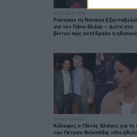
30·04·2025 10:10
Ρώτησαν τη Νατάσα Εξηνταβελ
για τον Πάνο Βλάχο – Δείτε στο
βίντεο πώς αντέδρασε η ηθοποι
29·03·2025 18:31
Κόλαφος ο Πάνος Βλάχος για τη 
του Πέτρου Φιλιππίδη: «Θα ήθελ