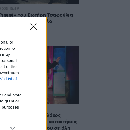
·2025 15:49
Ριφιφί» του Σωτήρη Τσαφούλια
ται και κάνει αντίλαλο
sonal or
ection to
ou may
 personal
out of the
 downstream
B’s List of
er and store
to grant or
ed purposes
2025 14:11
ον Ζουάν» Πάνος Βλάχος
χίζει με επιτυχία τις κατακτήσεις
και στην περιοδεία του σε όλη