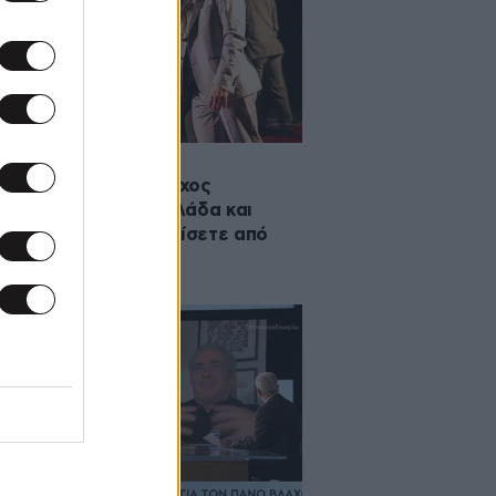
·2025 08:00
ν Ζουάν Πάνος Βλάχος
δεύει σε όλη την Ελλάδα και
 η ώρα να τον γνωρίσετε από
τά