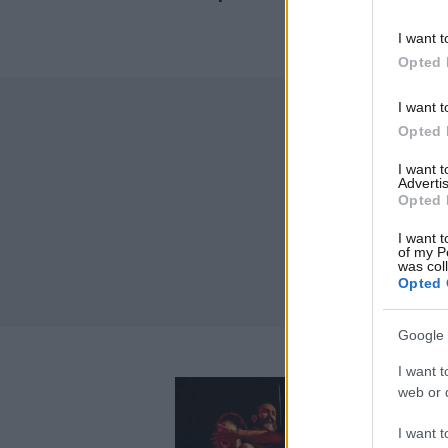
I want t
Opted 
I want t
Opted 
I want 
Advertis
Opted 
I want t
of my P
was col
Opted 
Google 
I want t
web or d
I want t