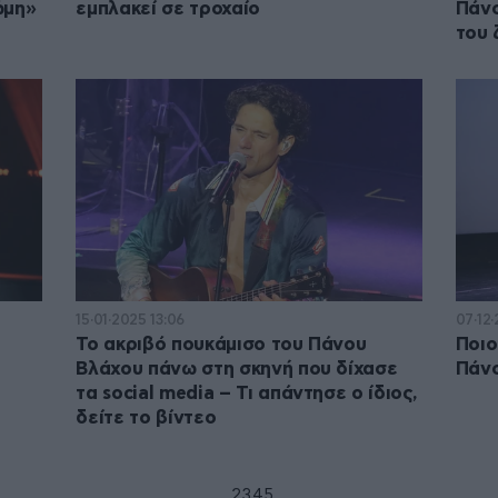
ώμη»
εμπλακεί σε τροχαίο
Πάνο
του 
15·01·2025 13:06
07·12
Το ακριβό πουκάμισο του Πάνου
Ποιο
Βλάχου πάνω στη σκηνή που δίχασε
Πάνο
τα social media – Τι απάντησε ο ίδιος,
δείτε το βίντεο
1
2
3
4
5