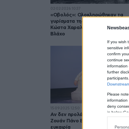
02·02·2026 10:37
«Οβολός»: Ολοκληρώθηκαν τα
γυρίσματα της νέας ταινίας του
Κώστα Χαραλάμπους με τον Πάν
Newsbeast
Βλάχο
If you wish 
sensitive in
confirm you
continue se
information 
further disc
participants
Downstream 
Please note
information 
deny consent
15·09·2025 12:50
in below Go
Αν δεν προλάβατε να δείτε τον 
Ζουάν Πάνο Βλάχο, έχετε μια νέ
Persona
ευκαιρία