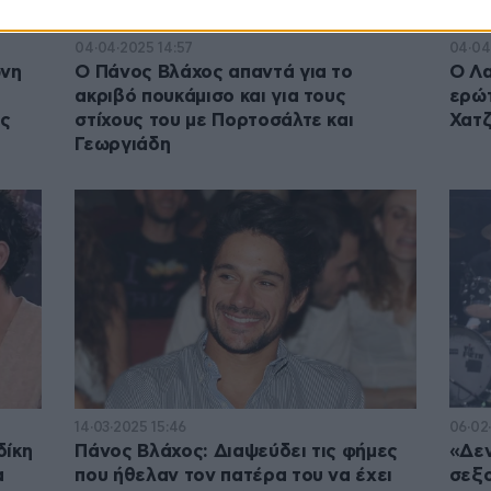
04·04·2025 14:57
04·04
ώνη
Ο Πάνος Βλάχος απαντά για το
Ο Λ
ακριβό πουκάμισο και για τους
ερώτ
ός
στίχους του με Πορτοσάλτε και
Χατζ
Γεωργιάδη
14·03·2025 15:46
06·02
δίκη
Πάνος Βλάχος: Διαψεύδει τις φήμες
«Δεν
α
που ήθελαν τον πατέρα του να έχει
σεξο