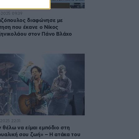
·2025 09:39
αζόπουλος διαφώνησε με
ηση που έκανε ο Νίκος
ηνικολάου στον Πάνο Βλάχο
·2025 22:31
 θέλω να είμαι εμπόδιο στη
υαλική σου ζωή» – Η ατάκα του