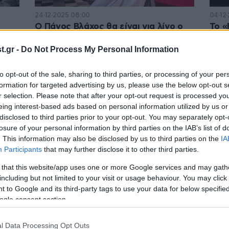
24·12·2025 08:00
04·12
Ο Πάνος Βλάχος θα είναι για λίγο ο
Το «
«Δον Ζουάν» της Αθήνας
έρχε
ο
.gr -
Do Not Process My Personal Information
to opt-out of the sale, sharing to third parties, or processing of your per
formation for targeted advertising by us, please use the below opt-out s
r selection. Please note that after your opt-out request is processed y
eing interest-based ads based on personal information utilized by us or
disclosed to third parties prior to your opt-out. You may separately opt-
losure of your personal information by third parties on the IAB’s list of
. This information may also be disclosed by us to third parties on the
IA
Participants
that may further disclose it to other third parties.
 that this website/app uses one or more Google services and may gath
including but not limited to your visit or usage behaviour. You may click 
 to Google and its third-party tags to use your data for below specifi
01·09·2025 10:00
18·07·
ogle consent section.
Δον
Δον Ζουάν: Τελικά, Πάνο Βλάχο πόσο
Ο «Δ
α
δύσκολο είναι να είσαι άντρας;
συνε
l Data Processing Opt Outs
του 